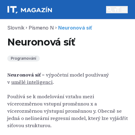
search
menu
Slovník
Písmeno N
Neuronová síť
chevron_right
chevron_right
Neuronová síť
Programování
Neuronová síť
= výpočetní model používaný
v
umělé inteligenci
.
Používá se k modelování vztahu mezi
vícerozměrnou vstupní proměnnou x a
vícerozměrnou výstupní proměnnou y. Obecně se
jedná o nelineární regresní model, který lze vyjádřit
síťovou strukturou.