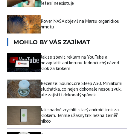
řešení neexistuje
Rover NASA objevil na Marsu organickou
hmotu
MOHLO BY VÁS ZAJÍMAT
Jak se zbavit reklam na YouTube a
nezaplatit ani korunu. Jednoduchý návod
krok za krokem
Recenze: SoundCore Sleep A30. Miniaturní
sluchátka, co nejen dokonale nesou zvuk,
ale zajistí i dokonalý spánek
Jak snadné zrychlit starý android krok za
krokem. Tenhle úžasný trik nezná téměř
nikdo