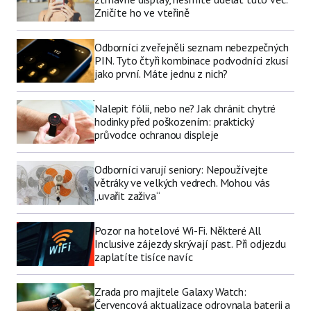
Zničíte ho ve vteřině
Odborníci zveřejněli seznam nebezpečných
PIN. Tyto čtyři kombinace podvodníci zkusí
jako první. Máte jednu z nich?
Nalepit fólii, nebo ne? Jak chránit chytré
hodinky před poškozením: praktický
průvodce ochranou displeje
Odborníci varují seniory: Nepoužívejte
větráky ve velkých vedrech. Mohou vás
„uvařit zaživa“
Pozor na hotelové Wi-Fi. Některé All
Inclusive zájezdy skrývají past. Při odjezdu
zaplatíte tisíce navíc
Zrada pro majitele Galaxy Watch:
Červencová aktualizace odrovnala baterii a