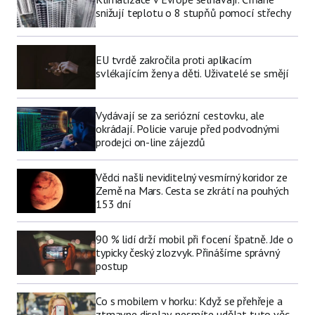
snižují teplotu o 8 stupňů pomocí střechy
EU tvrdě zakročila proti aplikacím
svlékajícím ženy a děti. Uživatelé se smějí
Vydávají se za seriózní cestovku, ale
okrádají. Policie varuje před podvodnými
prodejci on-line zájezdů
Vědci našli neviditelný vesmírný koridor ze
Země na Mars. Cesta se zkrátí na pouhých
153 dní
90 % lidí drží mobil při focení špatně. Jde o
typicky český zlozvyk. Přinášíme správný
postup
Co s mobilem v horku: Když se přehřeje a
ztmavne display, nesmíte udělat tuto věc.