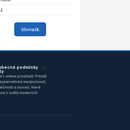
l
Slovník
obecné podmínky
ty
 v online prostředí. Přináší
u, kybernetické bezpečnosti,
ečnosti a inovací, které
ace o světě moderních