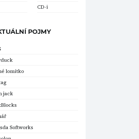
CD-i
KTUÁLNÍ POJMY
S
rduck
é lomítko
tag
 jack
:Blocks
nář
sda Softworks
colon