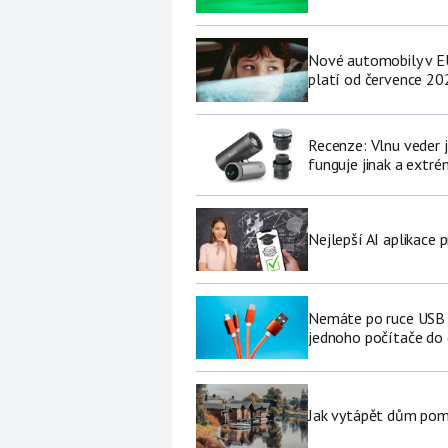
Nové automobily v EU
platí od července 20
Recenze: Vlnu veder j
funguje jinak a extré
Nejlepší AI aplikace p
Nemáte po ruce USB f
jednoho počítače do
Jak vytápět dům pomo