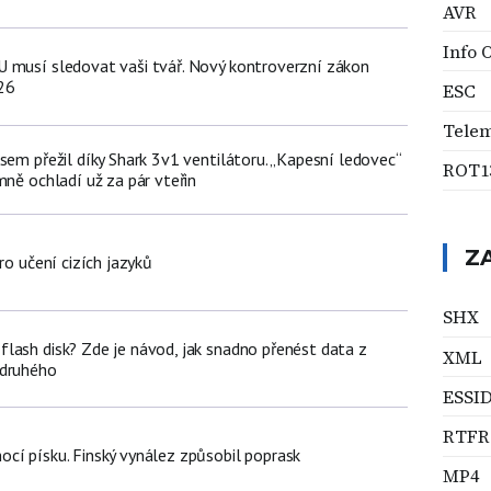
AVR
Info 
 musí sledovat vaši tvář. Nový kontroverzní zákon
26
ESC
Tele
sem přežil díky Shark 3v1 ventilátoru. „Kapesní ledovec“
ROT1
mně ochladí už za pár vteřin
Z
ro učení cizích jazyků
SHX
lash disk? Zde je návod, jak snadno přenést data z
XML
 druhého
ESSI
RTFR
cí písku. Finský vynález způsobil poprask
MP4