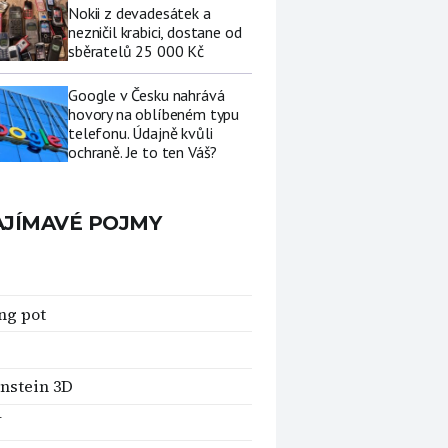
Nokii z devadesátek a
nezničil krabici, dostane od
sběratelů 25 000 Kč
Google v Česku nahrává
hovory na oblíbeném typu
telefonu. Údajně kvůli
ochraně. Je to ten Váš?
AJÍMAVÉ POJMY
ng pot
nstein 3D
U