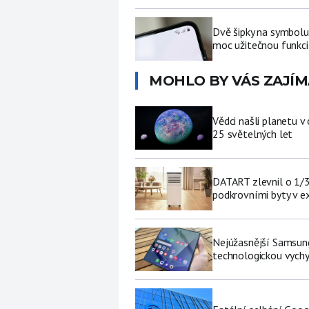
Dvě šipky na symbolu
moc užitečnou funkci 
MOHLO BY VÁS ZAJÍM
Vědci našli planetu 
25 světelných let
DATART zlevnil o 1/3 
podkrovními byty v e
Nejúžasnější Samsung
technologickou vychy