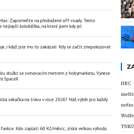
ax: Zapomeňte na předražené off-roady. Tento
e nejlepší koloběžka, na které jsem kdy jel
je, i když jste mu to zakázali: Kdy se začít znepokojovat
Z
míru družici se svinovacím metrem z hobymarketu. Vynese
sti SpaceX
IIRC
melti
tická sekačka na trávu v roce 2026? Náš výběr pro každý
noťas
Wolfe
TNK
funkce. Kdo zaplatí 60 Kč/měsíc, získá velkou výhodu