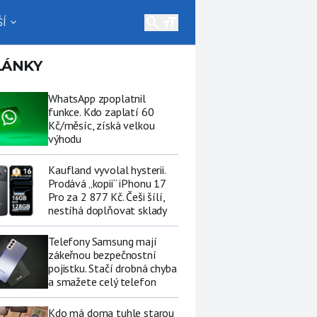
search
Í
expand_more
LÁNKY
WhatsApp zpoplatnil
funkce. Kdo zaplatí 60
Kč/měsíc, získá velkou
výhodu
Kaufland vyvolal hysterii.
Prodává „kopii“ iPhonu 17
Pro za 2 877 Kč. Češi šílí,
nestíhá doplňovat sklady
Telefony Samsung mají
zákeřnou bezpečnostní
pojistku. Stačí drobná chyba
a smažete celý telefon
Kdo má doma tuhle starou