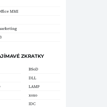
Office MMI
marketing
3
AJÍMAVÉ ZKRATKY
BSoD
DLL
D
LAMP
xoxo
IDC