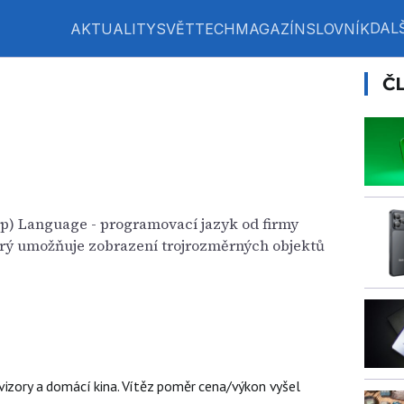
DALŠ
AKTUALITY
SVĚT
TECH
MAGAZÍN
SLOVNÍK
Č
p) Language - programovací jazyk od firmy
terý umožňuje zobrazení trojrozměrných objektů
vizory a domácí kina. Vítěz poměr cena/výkon vyšel