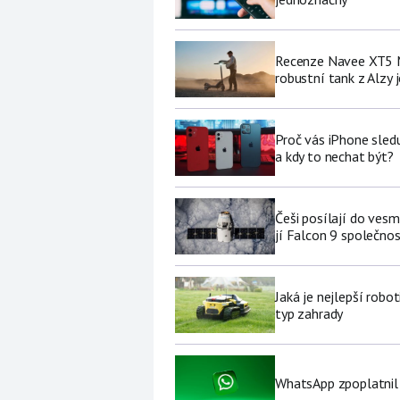
Recenze Navee XT5 M
robustní tank z Alzy j
Proč vás iPhone sledu
a kdy to nechat být?
Češi posílají do ves
jí Falcon 9 společno
Jaká je nejlepší robo
typ zahrady
WhatsApp zpoplatnil 