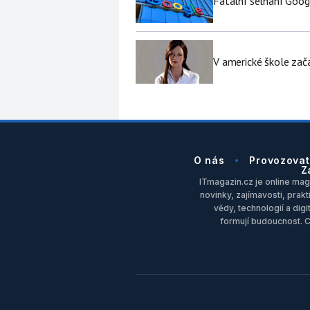
Fatální selhání Goog
V americké škole zač
O nás
Provozovat
Z
ITmagazin.cz je online maga
novinky, zajímavosti, prakt
vědy, technologií a dig
formují budoucnost. 