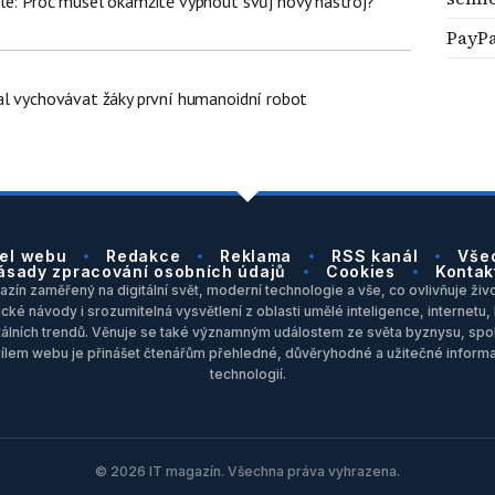
le: Proč musel okamžitě vypnout svůj nový nástroj?
PayPa
al vychovávat žáky první humanoidní robot
el webu
Redakce
Reklama
RSS kanál
Vše
ásady zpracování osobních údajů
Cookies
Kontak
zín zaměřený na digitální svět, moderní technologie a vše, co ovlivňuje život
ické návody i srozumitelná vysvětlení z oblasti umělé inteligence, internet
itálních trendů. Věnuje se také významným událostem ze světa byznysu, spol
Cílem webu je přinášet čtenářům přehledné, důvěryhodné a užitečné inform
technologií.
© 2026 IT magazín. Všechna práva vyhrazena.