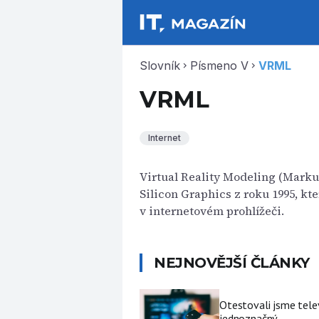
Slovník
Písmeno V
VRML
chevron_right
chevron_right
VRML
Internet
Virtual Reality Modeling (Marku
Silicon Graphics z roku 1995, k
v internetovém prohlížeči.
NEJNOVĚJŠÍ ČLÁNKY
Otestovali jsme tele
jednoznačný