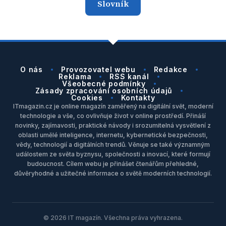
Slovník
O nás
Provozovatel webu
Redakce
Reklama
RSS kanál
Všeobecné podmínky
Zásady zpracování osobních údajů
Cookies
Kontakty
ITmagazin.cz je online magazín zaměřený na digitální svět, moderní
technologie a vše, co ovlivňuje život v online prostředí. Přináší
novinky, zajímavosti, praktické návody i srozumitelná vysvětlení z
oblasti umělé inteligence, internetu, kybernetické bezpečnosti,
vědy, technologií a digitálních trendů. Věnuje se také významným
událostem ze světa byznysu, společnosti a inovací, které formují
budoucnost. Cílem webu je přinášet čtenářům přehledné,
důvěryhodné a užitečné informace o světě moderních technologií.
© 2026 IT magazín. Všechna práva vyhrazena.