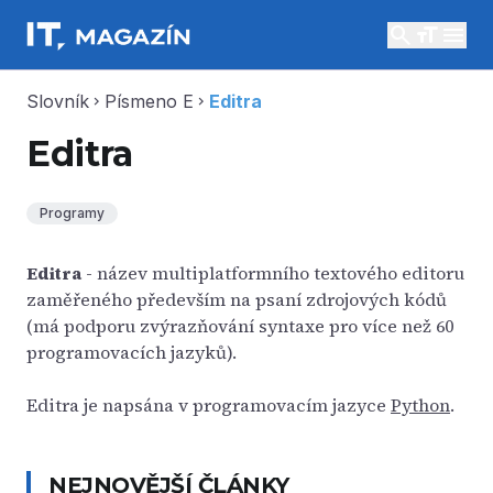
search
menu
Slovník
Písmeno E
Editra
chevron_right
chevron_right
Editra
Programy
Editra
- název multiplatformního textového editoru
zaměřeného především na psaní zdrojových kódů
(má podporu zvýrazňování syntaxe pro více než 60
programovacích jazyků).
Editra je napsána v programovacím jazyce
Python
.
NEJNOVĚJŠÍ ČLÁNKY