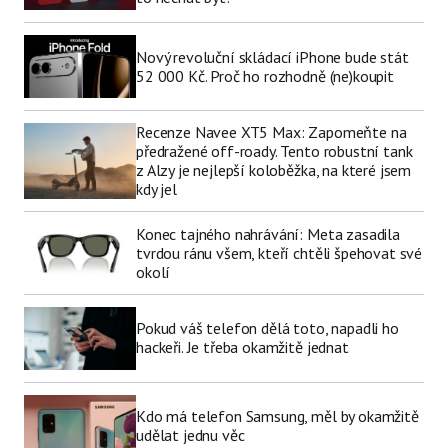
Nový revoluční skládací iPhone bude stát
52 000 Kč. Proč ho rozhodně (ne)koupit
Recenze Navee XT5 Max: Zapomeňte na
předražené off-roady. Tento robustní tank
z Alzy je nejlepší koloběžka, na které jsem
kdy jel
Konec tajného nahrávání: Meta zasadila
tvrdou ránu všem, kteří chtěli špehovat své
okolí
Pokud váš telefon dělá toto, napadli ho
hackeři. Je třeba okamžitě jednat
Kdo má telefon Samsung, měl by okamžitě
udělat jednu věc