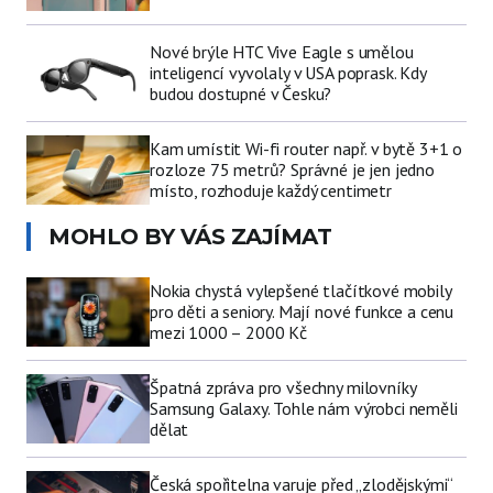
Nové brýle HTC Vive Eagle s umělou
inteligencí vyvolaly v USA poprask. Kdy
budou dostupné v Česku?
Kam umístit Wi-fi router např. v bytě 3+1 o
rozloze 75 metrů? Správné je jen jedno
místo, rozhoduje každý centimetr
MOHLO BY VÁS ZAJÍMAT
Nokia chystá vylepšené tlačítkové mobily
pro děti a seniory. Mají nové funkce a cenu
mezi 1000 – 2000 Kč
Špatná zpráva pro všechny milovníky
Samsung Galaxy. Tohle nám výrobci neměli
dělat
Česká spořitelna varuje před „zlodějskými“