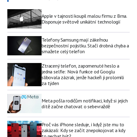
Apple v tajnosti koupil malou firmu z Brna.
Disponuje světově unikátní technologií
Telefony Samsung mají zákeřnou
bezpečnostní pojistku. Stačí drobná chyba a
smažete celý telefon
Ztracený telefon, zapomenuté heslo a
jedna selfie: Nová funkce od Googlu
slibovala zázrak, jenže hackeři ji prolomili
za týden
Meta pošla rodičům notifikaci, když si jejich
dítě začne chatovat o sebevraždě
Proč vás iPhone sleduje, i když jste mu to
zakázali: Kdy se začít znepokojovat a kdy
to nechat být?