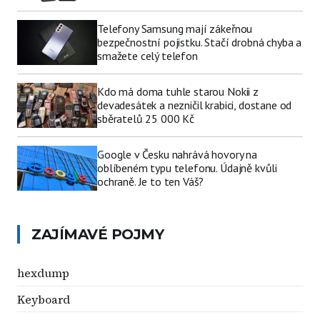
Telefony Samsung mají zákeřnou
bezpečnostní pojistku. Stačí drobná chyba a
smažete celý telefon
Kdo má doma tuhle starou Nokii z
devadesátek a nezničil krabici, dostane od
sběratelů 25 000 Kč
Google v Česku nahrává hovory na
oblíbeném typu telefonu. Údajně kvůli
ochraně. Je to ten Váš?
ZAJÍMAVÉ POJMY
hexdump
Keyboard