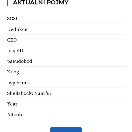
AKTUÁLNÍ POJMY
SCSI
Dedukce
CEO
mojeID
pseudokód
Zilog
hyperlink
Shellshock: Nam '67
Year
Altcoin