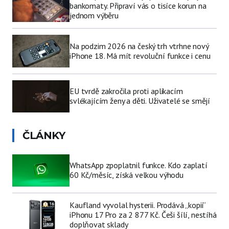
bankomaty. Připraví vás o tisíce korun na
jednom výběru
Na podzim 2026 na český trh vtrhne nový
iPhone 18. Má mít revoluční funkce i cenu
EU tvrdě zakročila proti aplikacím
svlékajícím ženy a děti. Uživatelé se smějí
ČLÁNKY
WhatsApp zpoplatnil funkce. Kdo zaplatí
60 Kč/měsíc, získá velkou výhodu
Kaufland vyvolal hysterii. Prodává „kopii“
iPhonu 17 Pro za 2 877 Kč. Češi šílí, nestíhá
doplňovat sklady