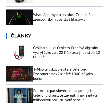
WhatsApp chystá revoluci. Zcela mění
způsob, jakým posíláte hlasovky
ČLÁNKY
Češi berou Lidl útokem. Prodává digitální
vychytávku za 300 Kč, která jinde stojí 10
000 Kč
T-Mobile vykupuje staré telefony.
Dostanete nový a ještě 1000 Kč jako
bonus
Po těchto pár slovech musí prodejci po
telefonu okamžitě zavěsit, jinak zaplatí
milionovou pokutu. Naučte se je