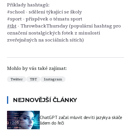
Příklady hashtagů:
#school - sdělení týkající se školy
#sport - příspěvek o tématu sport
#tbt
- ThrowbackThursday (populární hashtag pro
označení nostalgických fotek z minulosti
zveřejněných na sociálních sítích)
Mohlo by vás také zajímat:
Twitter
TBT
Instagram
NEJNOVĚJŠÍ ČLÁNKY
ChatGPT začal mluvit devíti jazyky a skáče
lidem do řeči