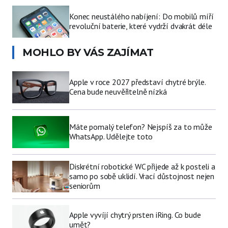
Konec neustálého nabíjení: Do mobilů míří
revoluční baterie, které vydrží dvakrát déle
MOHLO BY VÁS ZAJÍMAT
Apple v roce 2027 představí chytré brýle.
Cena bude neuvěřitelně nízká
Máte pomalý telefon? Nejspíš za to může
WhatsApp. Udělejte toto
Diskrétní robotické WC přijede až k posteli a
samo po sobě uklidí. Vrací důstojnost nejen
seniorům
Apple vyvíjí chytrý prsten iRing. Co bude
umět?