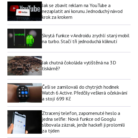
Jak se zbavit reklam na YouTube a
nezaplatit ani korunu. Jednoduchý návod
krok za krokem
Skrytá funkce v Androidu zrychlí starý mobil
na turbo. Stačí tři jednoduchá kliknutí
Jak chutná čokoláda vytištěná na 3D
tiskárně?
Češi se zamilovali do chytrých hodinek
Watch 6 Active. Předčily veškerá očekávání
a stojí 699 Kč
Ztracený telefon, zapomenuté heslo a
jedna selfie: Nová funkce od Googlu
slibovala zázrak, jenže hackeři ji prolomili
za týden