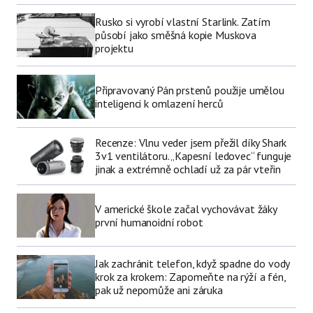
Rusko si vyrobí vlastní Starlink. Zatím
působí jako směšná kopie Muskova
projektu
Připravovaný Pán prstenů použije umělou
inteligenci k omlazení herců
Recenze: Vlnu veder jsem přežil díky Shark
3v1 ventilátoru. „Kapesní ledovec“ funguje
jinak a extrémně ochladí už za pár vteřin
V americké škole začal vychovávat žáky
první humanoidní robot
Jak zachránit telefon, když spadne do vody
krok za krokem: Zapomeňte na rýží a fén,
pak už nepomůže ani záruka