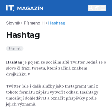
search
menu
Slovník
Písmeno H
Hashtag
chevron_right
chevron_right
Hashtag
Internet
Hashtag
je pojem ze sociální sítě
Twitter
. Jedná se o
slovo či frázi tweetu, která začíná znakem
dvojkřížku #
Twitter (ale i další služby jako
Instagram
) umí z
tohoto formátu zápisu vytvořit odkaz. Hashtagy
umožňují dohledávat a označit příspěvky podle
jejich významů.