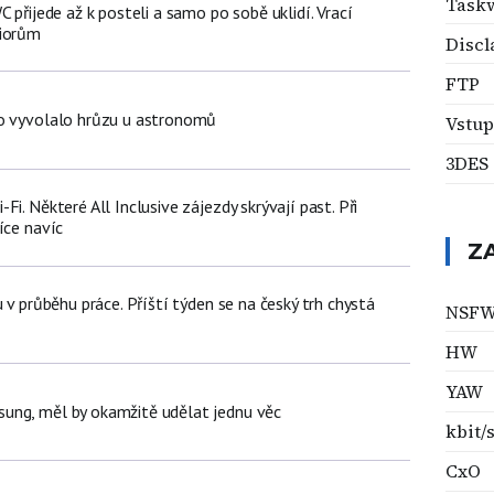
Taskw
C přijede až k posteli a samo po sobě uklidí. Vrací
niorům
Discl
FTP
lo vyvolalo hrůzu u astronomů
Vstup
3DES
i. Některé All Inclusive zájezdy skrývají past. Při
íce navíc
Z
u v průběhu práce. Příští týden se na český trh chystá
NSF
HW
YAW
ung, měl by okamžitě udělat jednu věc
kbit/
CxO