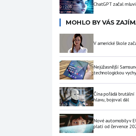
ChatGPT začal mluvit 
MOHLO BY VÁS ZAJÍM
V americké škole zač
Nejúžasnější Samsung
technologickou vychy
Čína pořádá brutální
hlavu, bojoval dál
Nové automobily v EU
platí od července 20