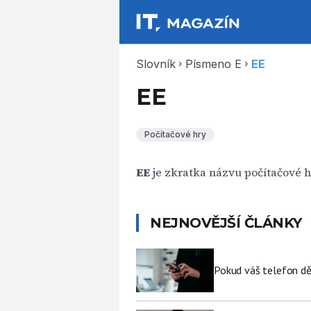
Slovník
Písmeno E
EE
chevron_right
chevron_right
EE
Počítačové hry
EE
je zkratka názvu počítačové 
NEJNOVĚJŠÍ ČLÁNKY
Pokud váš telefon děl