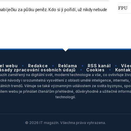
FPU
abíječku za půlku peněz. Kdo si ji pořídí, už nikdy nebude
el webu
Redakce
Reklama
RSS kanál
Vše
ásady zpracování osobních údajů
Cookies
Kontak
zín zaměřený na digitální svět, moderní technologie a vše, co ovlivňuje život
ické návody i srozumitelná vysvětlení z oblasti umělé inteligence, internet
itálních trendů. Věnuje se také významným událostem ze světa byznysu, spol
Cílem webu je přinášet čtenářům přehledné, důvěryhodné a užitečné inform
technologií.
© 2026 IT magazín. Všechna práva vyhrazena.