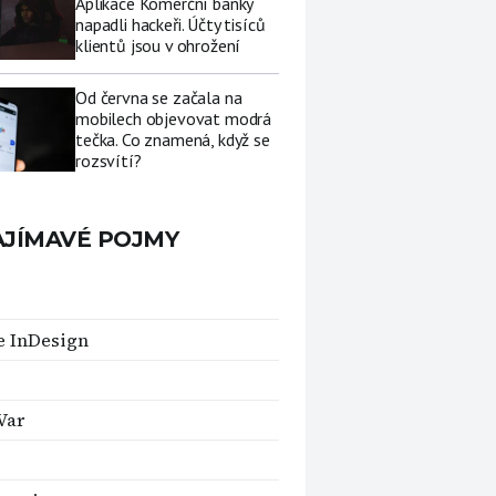
Aplikace Komerční banky
napadli hackeři. Účty tisíců
klientů jsou v ohrožení
Od června se začala na
mobilech objevovat modrá
tečka. Co znamená, když se
rozsvítí?
AJÍMAVÉ POJMY
e InDesign
Var