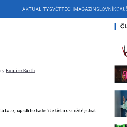
DALŠ
AKTUALITY
SVĚT
TECH
MAGAZÍN
SLOVNÍK
Č
hry
Empire Earth
á toto, napadli ho hackeři. Je třeba okamžitě jednat