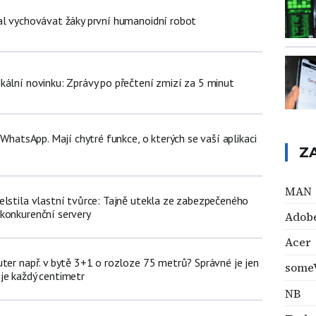
al vychovávat žáky první humanoidní robot
kální novinku: Zprávy po přečtení zmizí za 5 minut
ž WhatsApp. Mají chytré funkce, o kterých se vaší aplikaci
Z
MAN
elstila vlastní tvůrce: Tajně utekla ze zabezpečeného
konkurenční servery
Adob
Acer
uter např. v bytě 3+1 o rozloze 75 metrů? Správné je jen
some
je každý centimetr
NB