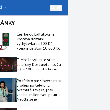
search
Í
expand_more
LÁNKY
Češi berou Lidl útokem.
Prodává digitální
vychytávku za 300 Kč,
která jinde stojí 10 000 Kč
T-Mobile vykupuje staré
telefony. Dostanete nový a
ještě 1000 Kč jako bonus
Po těchto pár slovech musí
prodejci po telefonu
okamžitě zavěsit, jinak
zaplatí milionovou pokutu.
Naučte se je