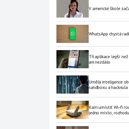
V americké škole zač
WhatsApp chystá radi
Tři aplikace lepší ne
ani nezdálo
Umělá inteligence ob
sandboxu a hacknula 
Kam umístit Wi-fi ro
jedno místo, rozhodu