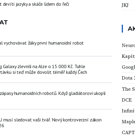
devíti jazyky a skáče lidem do řeči
JKJ
AT
A
al vychovávat žáky první humanoidní robot
Neuro
Kapit
 Galaxy zlevnili na Alze o 15 000 Kč. Tuhle
Goog
távku si teď může dovolit téměř každý Čech
Dota 
The S
 zápasy humanoidních robotů. Když gladiátorovi ukopli
DCE
Infin
 musí sledovat vaši tvář. Nový kontroverzní zákon
Mapl
26
CAP