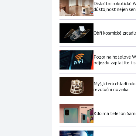
Diskrétní robotické W
důstojnost nejen se
Obří kosmické zrcad
Pozor na hotelové Wi-F
odjezdu zaplatíte tis
Myš, která chladí ruk
revoluční novinka
Kdo má telefon Sams