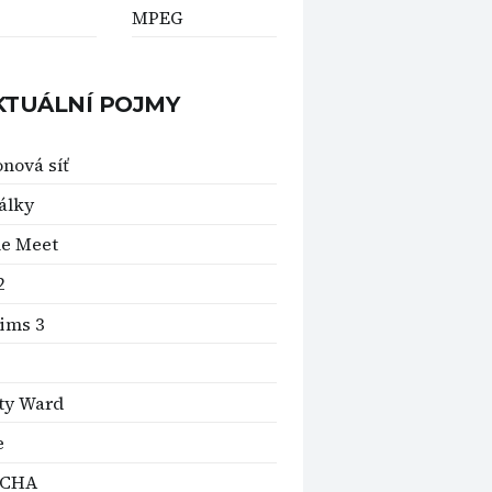
MPEG
KTUÁLNÍ POJMY
nová síť
álky
le Meet
2
ims 3
ity Ward
e
TCHA