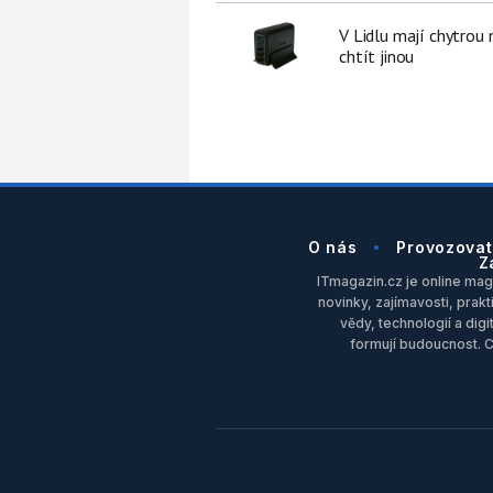
V Lidlu mají chytrou n
chtít jinou
O nás
Provozovat
Z
ITmagazin.cz je online maga
novinky, zajímavosti, prakt
vědy, technologií a dig
formují budoucnost. 