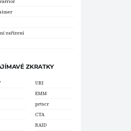
arrior
aimer
ní zařízení
AJÍMAVÉ ZKRATKY
W
URI
EMM
prtscr
s
CTA
RAID