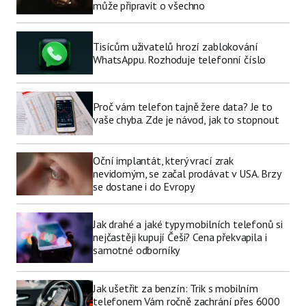
může připravit o všechno
Tisícům uživatelů hrozí zablokování
WhatsAppu. Rozhoduje telefonní číslo
Proč vám telefon tajně žere data? Je to
vaše chyba. Zde je návod, jak to stopnout
Oční implantát, který vrací zrak
nevidomým, se začal prodávat v USA. Brzy
se dostane i do Evropy
Jak drahé a jaké typy mobilních telefonů si
nejčastěji kupují Češi? Cena překvapila i
samotné odborníky
Jak ušetřit za benzín: Trik s mobilním
telefonem Vám ročně zachrání přes 6000