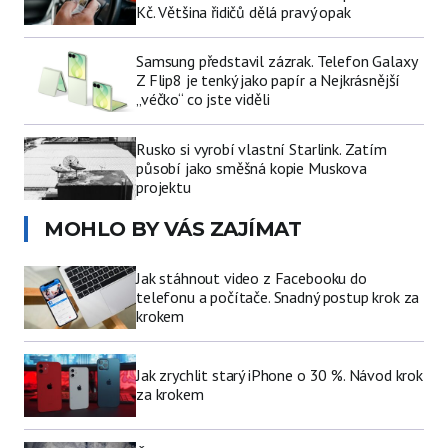
Kč. Většina řidičů dělá pravý opak
Samsung představil zázrak. Telefon Galaxy
Z Flip8 je tenký jako papír a Nejkrásnější
„véčko“ co jste viděli
Rusko si vyrobí vlastní Starlink. Zatím
působí jako směšná kopie Muskova
projektu
MOHLO BY VÁS ZAJÍMAT
Jak stáhnout video z Facebooku do
telefonu a počítače. Snadný postup krok za
krokem
Jak zrychlit starý iPhone o 30 %. Návod krok
za krokem