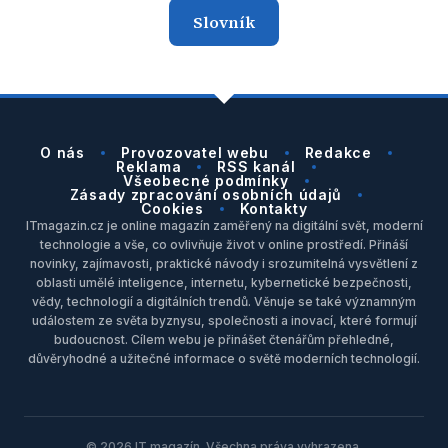
Slovník
O nás
Provozovatel webu
Redakce
Reklama
RSS kanál
Všeobecné podmínky
Zásady zpracování osobních údajů
Cookies
Kontakty
ITmagazin.cz je online magazín zaměřený na digitální svět, moderní
technologie a vše, co ovlivňuje život v online prostředí. Přináší
novinky, zajímavosti, praktické návody i srozumitelná vysvětlení z
oblasti umělé inteligence, internetu, kybernetické bezpečnosti,
vědy, technologií a digitálních trendů. Věnuje se také významným
událostem ze světa byznysu, společnosti a inovací, které formují
budoucnost. Cílem webu je přinášet čtenářům přehledné,
důvěryhodné a užitečné informace o světě moderních technologií.
© 2026 IT magazín. Všechna práva vyhrazena.