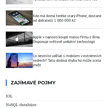
Kdo má doma tenhle starý iPhone, dostane
od sběratelů 1 000 000 Kč
Apple v tajnosti koupil malou firmu z Brna.
Disponuje světově unikátní technologií
Co nesmíte udělat s mobilem v extrémních
vedrech? Tato drobná chyba ho může zcela
zničit
ZAJÍMAVÉ POJMY
IOL
NoSQL databáze