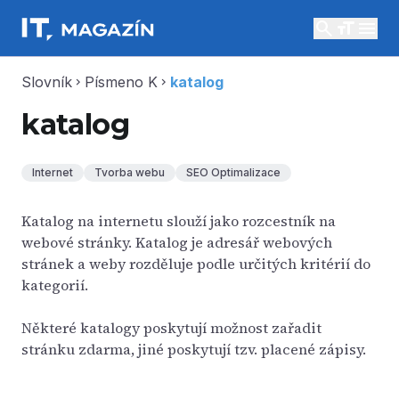
search
menu
Slovník
Písmeno K
katalog
chevron_right
chevron_right
katalog
Internet
Tvorba webu
SEO Optimalizace
Katalog na internetu slouží jako rozcestník na
webové stránky. Katalog je adresář webových
stránek a weby rozděluje podle určitých kritérií do
kategorií.
Některé katalogy poskytují možnost zařadit
stránku zdarma, jiné poskytují tzv. placené zápisy.