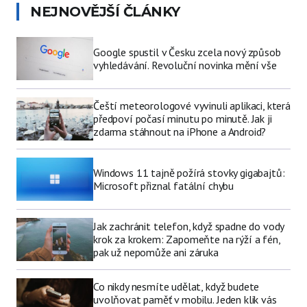
NEJNOVĚJŠÍ ČLÁNKY
Google spustil v Česku zcela nový způsob
vyhledávání. Revoluční novinka mění vše
Čeští meteorologové vyvinuli aplikaci, která
předpoví počasí minutu po minutě. Jak ji
zdarma stáhnout na iPhone a Android?
Windows 11 tajně požírá stovky gigabajtů:
Microsoft přiznal fatální chybu
Jak zachránit telefon, když spadne do vody
krok za krokem: Zapomeňte na rýží a fén,
pak už nepomůže ani záruka
Co nikdy nesmíte udělat, když budete
uvolňovat paměť v mobilu. Jeden klik vás