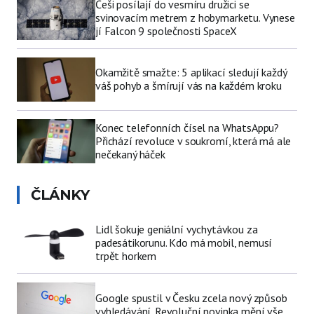
Češi posílají do vesmíru družici se
svinovacím metrem z hobymarketu. Vynese
jí Falcon 9 společnosti SpaceX
Okamžitě smažte: 5 aplikací sledují každý
váš pohyb a šmírují vás na každém kroku
Konec telefonních čísel na WhatsAppu?
Přichází revoluce v soukromí, která má ale
nečekaný háček
ČLÁNKY
Lidl šokuje geniální vychytávkou za
padesátikorunu. Kdo má mobil, nemusí
trpět horkem
Google spustil v Česku zcela nový způsob
vyhledávání. Revoluční novinka mění vše