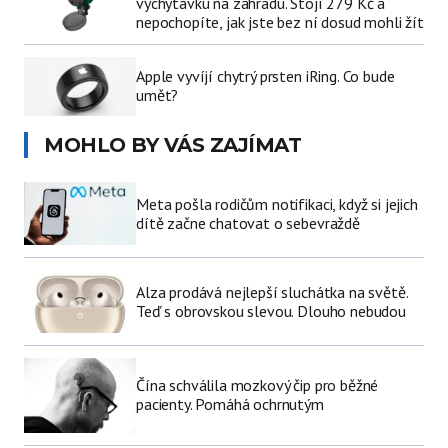
vychytávku na zahradu. Stojí 279 Kč a
nepochopíte, jak jste bez ní dosud mohli žít
Apple vyvíjí chytrý prsten iRing. Co bude
umět?
MOHLO BY VÁS ZAJÍMAT
Meta pošla rodičům notifikaci, když si jejich
dítě začne chatovat o sebevraždě
Alza prodává nejlepší sluchátka na světě.
Teď s obrovskou slevou. Dlouho nebudou
Čína schválila mozkový čip pro běžné
pacienty. Pomáhá ochrnutým