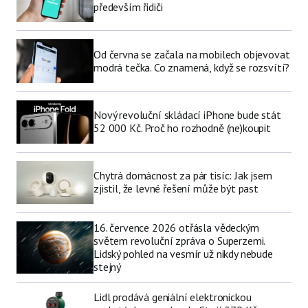
především řidiči
Od června se začala na mobilech objevovat
modrá tečka. Co znamená, když se rozsvítí?
Nový revoluční skládací iPhone bude stát
52 000 Kč. Proč ho rozhodně (ne)koupit
Chytrá domácnost za pár tisíc: Jak jsem
zjistil, že levné řešení může být past
16. července 2026 otřásla vědeckým
světem revoluční zpráva o Superzemi.
Lidský pohled na vesmír už nikdy nebude
stejný
Lidl prodává geniální elektronickou