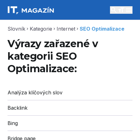
search
menu
Slovník
Kategorie
Internet
SEO Optimalizace
chevron_right
chevron_right
chevron_right
Výrazy zařazené v
kategorii SEO
Optimalizace:
Analýza klíčových slov
Backlink
Bing
Bridge page