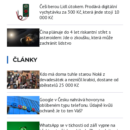
Češi berou Lidl útokem. Prodává digitální
vychytávku za 300 Kč, která jinde stojí 10
000 Kč
Čína plánuje do 4 let riskantní střet s
asteroidem: Jde o zkoušku, která může
zachránit lidstvo
ČLÁNKY
Kdo má doma tuhle starou Nokii z
devadesátek a nezničil krabici, dostane od
sběratelů 25 000 Kč
Google v Česku nahrává hovory na
oblíbeném typu telefonu. Údajně kvůli
ochraně. Je to ten Váš?
WhatsApp se v tichosti od září vypne na