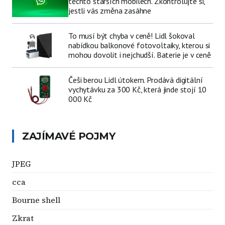
těchto starších mobilech. Zkontrolujte si,
jestli vás změna zasáhne
To musí být chyba v ceně! Lidl šokoval
nabídkou balkonové fotovoltaiky, kterou si
mohou dovolit i nejchudší. Baterie je v ceně
Češi berou Lidl útokem. Prodává digitální
vychytávku za 300 Kč, která jinde stojí 10
000 Kč
ZAJÍMAVÉ POJMY
JPEG
cca
Bourne shell
Zkrat