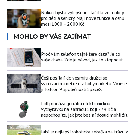
Nokia chystá vylepšené tlačítkové mobily
pro děti a seniory. Mají nové funkce a cenu
mezi 1000 – 2000 Kč
MOHLO BY VÁS ZAJÍMAT
Proč vám telefon tajně žere data? Je to
vaše chyba. Zde je návod, jak to stopnout
Češi posílají do vesmíru družici se
svinovacím metrem z hobymarketu. Vynese
jí Falcon 9 společnosti SpaceX
Lidl prodává geniální elektronickou
vychytávku na zahradu. Stojí 279 Kč a
nepochopíte, jak jste bez ní dosud mohli žít
Jaká je nejlepší robotická sekačka na trávu v