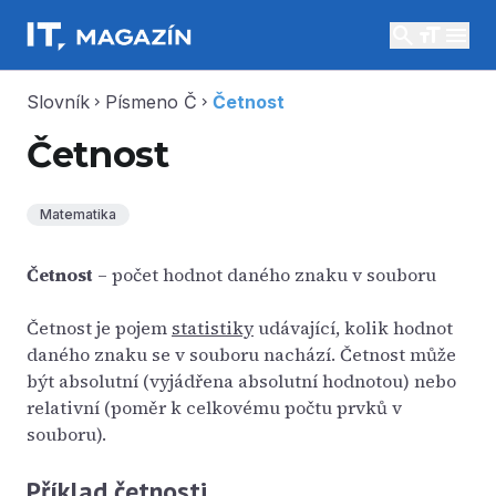
search
menu
Slovník
Písmeno Č
Četnost
chevron_right
chevron_right
Četnost
Matematika
Četnost
– počet hodnot daného znaku v souboru
Četnost je pojem
statistiky
udávající, kolik hodnot
daného znaku se v souboru nachází. Četnost může
být absolutní (vyjádřena absolutní hodnotou) nebo
relativní (poměr k celkovému počtu prvků v
souboru).
Příklad četnosti