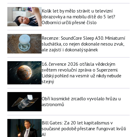
Kolik let by mělo strávit u televizní
obrazovky a na mobilu dítě do 5 let?
Odborníci určili přesné číslo
Recenze: SoundCore Sleep A30. Miniaturní
sluchátka, co nejen dokonale nesou zvuk,
ale zajistí i dokonalý spánek
16. července 2026 otřásla vědeckým
světem revoluční zpráva o Superzemi.
Lidský pohled na vesmír už nikdy nebude
stejný
Obří kosmické zrcadlo vyvolalo hrůzu u
astronomů
Bill Gates: Za 20 let kapitalismus v
současné podobě přestane fungovat kvůli
AI