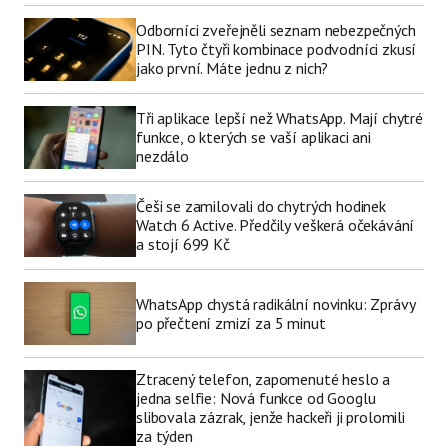
Odborníci zveřejněli seznam nebezpečných
PIN. Tyto čtyři kombinace podvodníci zkusí
jako první. Máte jednu z nich?
Tři aplikace lepší než WhatsApp. Mají chytré
funkce, o kterých se vaší aplikaci ani
nezdálo
Češi se zamilovali do chytrých hodinek
Watch 6 Active. Předčily veškerá očekávání
a stojí 699 Kč
WhatsApp chystá radikální novinku: Zprávy
po přečtení zmizí za 5 minut
Ztracený telefon, zapomenuté heslo a
jedna selfie: Nová funkce od Googlu
slibovala zázrak, jenže hackeři ji prolomili
za týden