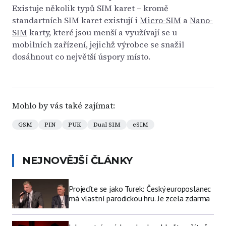
Existuje několik typů SIM karet – kromě
standartních SIM karet existují i
Micro-SIM
a
Nano-
SIM
karty, které jsou menší a využívají se u
mobilních zařízení, jejichž výrobce se snažil
dosáhnout co největší úspory místo.
Mohlo by vás také zajímat:
GSM
PIN
PUK
Dual SIM
eSIM
NEJNOVĚJŠÍ ČLÁNKY
Projeďte se jako Turek: Český europoslanec
má vlastní parodickou hru. Je zcela zdarma