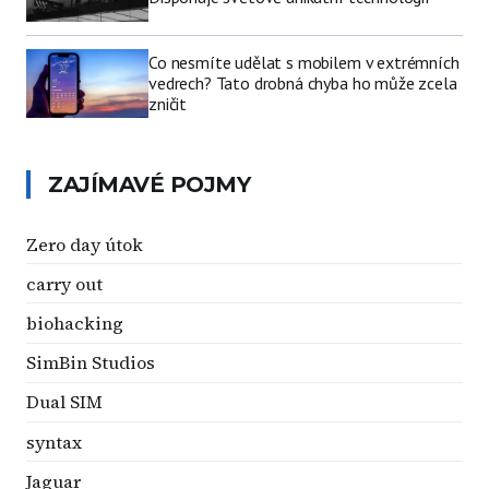
Co nesmíte udělat s mobilem v extrémních
vedrech? Tato drobná chyba ho může zcela
zničit
ZAJÍMAVÉ POJMY
Zero day útok
carry out
biohacking
SimBin Studios
Dual SIM
syntax
Jaguar