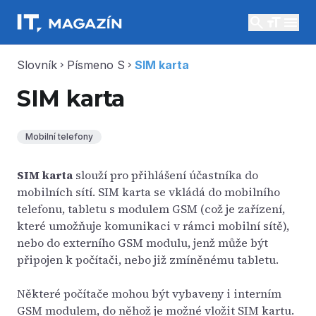
search
menu
Slovník
Písmeno S
SIM karta
chevron_right
chevron_right
SIM karta
Mobilní telefony
SIM karta
slouží pro přihlášení účastníka do
mobilních sítí. SIM karta se vkládá do mobilního
telefonu, tabletu s modulem GSM (což je zařízení,
které umožňuje komunikaci v rámci mobilní sítě),
nebo do externího GSM modulu, jenž může být
připojen k počítači, nebo již zmíněnému tabletu.
Některé počítače mohou být vybaveny i interním
GSM modulem, do něhož je možné vložit SIM kartu.