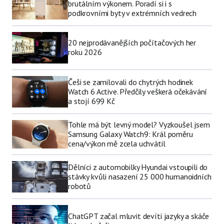
brutálním výkonem. Poradí si i s
podkrovními byty v extrémních vedrech
20 nejprodávanějších počítačových her
roku 2026
Češi se zamilovali do chytrých hodinek
Watch 6 Active. Předčily veškerá očekávání
a stojí 699 Kč
Tohle má být levný model? Vyzkoušel jsem
Samsung Galaxy Watch9: Král poměru
cena/výkon mě zcela uchvátil
Dělníci z automobilky Hyundai vstoupili do
stávky kvůli nasazení 25 000 humanoidních
robotů
ChatGPT začal mluvit devíti jazyky a skáče