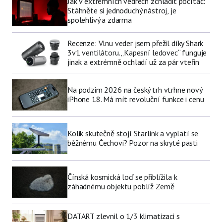
Jak v extrémních vedrech zchladit počítač:
Stáhněte si jednoduchý nástroj, je
spolehlivý a zdarma
Recenze: Vlnu veder jsem přežil díky Shark
3v1 ventilátoru. „Kapesní ledovec“ funguje
jinak a extrémně ochladí už za pár vteřin
Na podzim 2026 na český trh vtrhne nový
iPhone 18. Má mít revoluční funkce i cenu
Kolik skutečně stojí Starlink a vyplatí se
běžnému Čechovi? Pozor na skryté pasti
Čínská kosmická loď se přiblížila k
záhadnému objektu poblíž Země
DATART zlevnil o 1/3 klimatizaci s