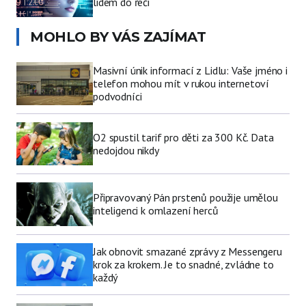
lidem do řeči
MOHLO BY VÁS ZAJÍMAT
Masivní únik informací z Lidlu: Vaše jméno i
telefon mohou mít v rukou internetoví
podvodníci
O2 spustil tarif pro děti za 300 Kč. Data
nedojdou nikdy
Připravovaný Pán prstenů použije umělou
inteligenci k omlazení herců
Jak obnovit smazané zprávy z Messengeru
krok za krokem. Je to snadné, zvládne to
každý