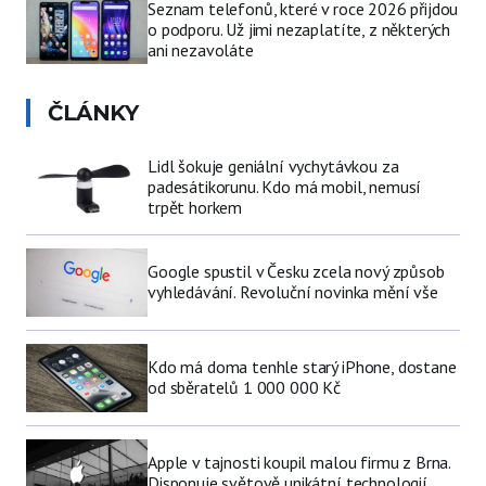
Seznam telefonů, které v roce 2026 přijdou
o podporu. Už jimi nezaplatíte, z některých
ani nezavoláte
ČLÁNKY
Lidl šokuje geniální vychytávkou za
padesátikorunu. Kdo má mobil, nemusí
trpět horkem
Google spustil v Česku zcela nový způsob
vyhledávání. Revoluční novinka mění vše
Kdo má doma tenhle starý iPhone, dostane
od sběratelů 1 000 000 Kč
Apple v tajnosti koupil malou firmu z Brna.
Disponuje světově unikátní technologií