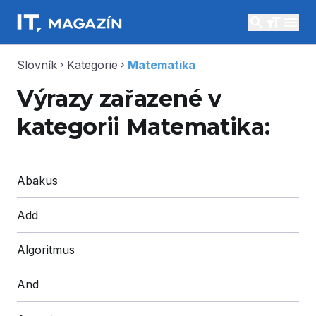
search
menu
Slovník
Kategorie
Matematika
chevron_right
chevron_right
Výrazy zařazené v
kategorii Matematika:
Abakus
Add
Algoritmus
And