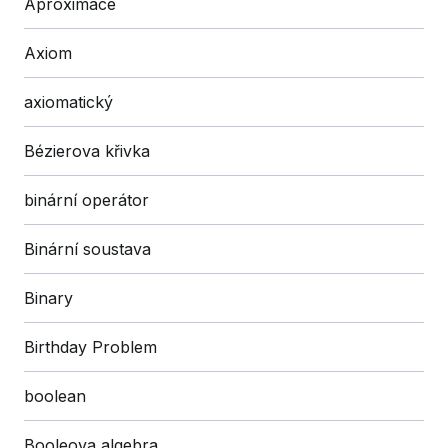
Aproximace
Axiom
axiomatický
Bézierova křivka
binární operátor
Binární soustava
Binary
Birthday Problem
boolean
Booleova algebra