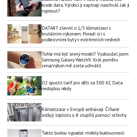
krade data. Výrobci ji zapínají naschvál. Jak ji
vypnout?
DATART zlevnil o 1/3 klimatizaci s
brutálním výkonem. Poradí si i s
podkrovními byty v extrémních vedrech
Tohle má být levný model? Vyzkoušel jsem
Samsung Galaxy Watch9: Král poměru
cena/výkon mě zcela uchvátil
O2 spustil tarif pro děti za 300 Kč. Data
nedojdou nikdy
Klimatizace v Evropě selhávají. Číňané
snižují teplotu o 8 stupňů pomocí střechy
Takto budou vypadat mobily budoucnosti.