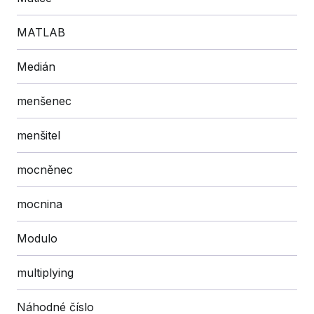
MATLAB
Medián
menšenec
menšitel
mocněnec
mocnina
Modulo
multiplying
Náhodné číslo