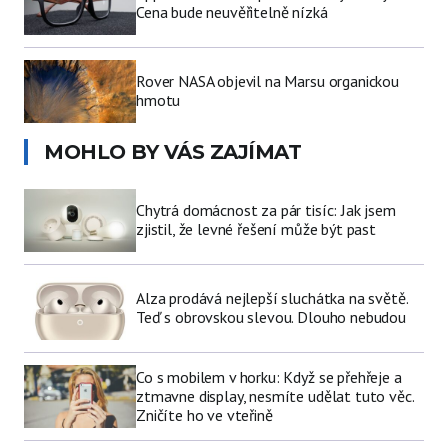
Cena bude neuvěřitelně nízká
Rover NASA objevil na Marsu organickou
hmotu
MOHLO BY VÁS ZAJÍMAT
Chytrá domácnost za pár tisíc: Jak jsem
zjistil, že levné řešení může být past
Alza prodává nejlepší sluchátka na světě.
Teď s obrovskou slevou. Dlouho nebudou
Co s mobilem v horku: Když se přehřeje a
ztmavne display, nesmíte udělat tuto věc.
Zničíte ho ve vteřině