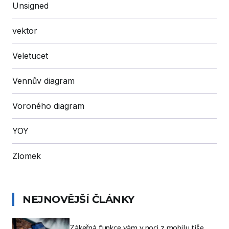
Unsigned
vektor
Veletucet
Vennův diagram
Voroného diagram
YOY
Zlomek
NEJNOVĚJŠÍ ČLÁNKY
Zákeřná funkce vám v noci z mobilu tiše