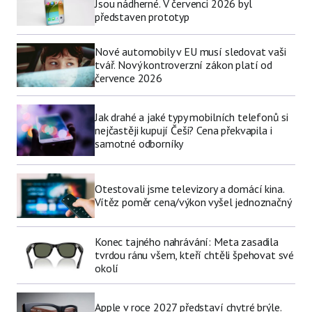
Jsou nádherné. V červenci 2026 byl
představen prototyp
Nové automobily v EU musí sledovat vaši
tvář. Nový kontroverzní zákon platí od
července 2026
Jak drahé a jaké typy mobilních telefonů si
nejčastěji kupují Češi? Cena překvapila i
samotné odborníky
Otestovali jsme televizory a domácí kina.
Vítěz poměr cena/výkon vyšel jednoznačný
Konec tajného nahrávání: Meta zasadila
tvrdou ránu všem, kteří chtěli špehovat své
okolí
Apple v roce 2027 představí chytré brýle.