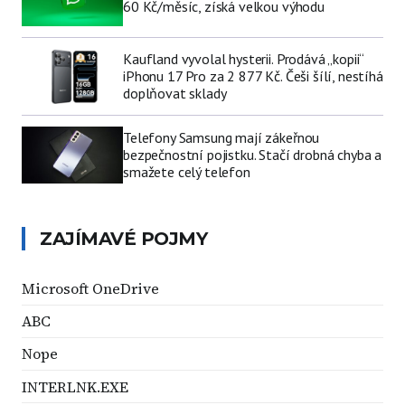
60 Kč/měsíc, získá velkou výhodu
Kaufland vyvolal hysterii. Prodává „kopii“
iPhonu 17 Pro za 2 877 Kč. Češi šílí, nestíhá
doplňovat sklady
Telefony Samsung mají zákeřnou
bezpečnostní pojistku. Stačí drobná chyba a
smažete celý telefon
ZAJÍMAVÉ POJMY
Microsoft OneDrive
ABC
Nope
INTERLNK.EXE