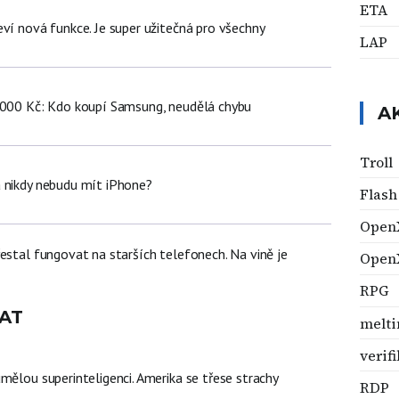
ETA
ví nová funkce. Je super užitečná pro všechny
LAP
 000 Kč: Kdo koupí Samsung, neudělá chybu
A
Troll
 nikdy nebudu mít iPhone?
Flash
Open
estal fungovat na starších telefonech. Na vině je
Open
RPG
AT
melti
verif
mělou superinteligenci. Amerika se třese strachy
RDP