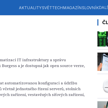
DALŠ
AKTUALITY
SVĚT
TECH
MAGAZÍN
SLOVNÍK
Č
matizaci IT infrastruktury a správu
k Burgess a je dostupná jak open source verze,
vat automatizovanou konfiguraci a údržbu
 včetně jednotného řízení serverů, stolních
vých zařízení, vestavěných síťových zařízení,