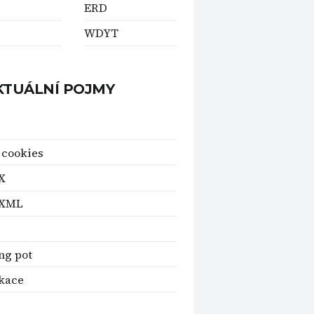
ERD
WDYT
KTUÁLNÍ POJMY
 cookies
X
XML
ng pot
ikace