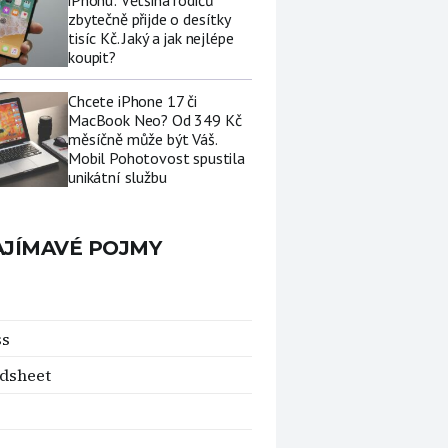
iPhonu: Většina rodičů
zbytečně přijde o desítky
tisíc Kč. Jaký a jak nejlépe
koupit?
Chcete iPhone 17 či
MacBook Neo? Od 349 Kč
měsíčně může být Váš.
Mobil Pohotovost spustila
unikátní službu
AJÍMAVÉ POJMY
ss
dsheet