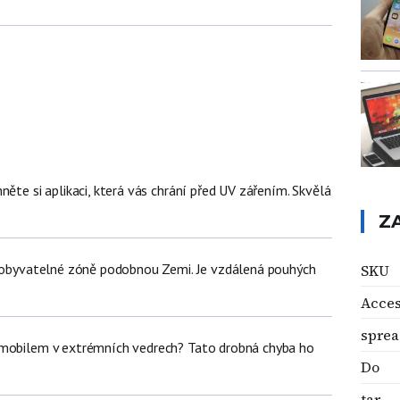
něte si aplikaci, která vás chrání před UV zářením. Skvělá
Z
v obyvatelné zóně podobnou Zemi. Je vzdálená pouhých
SKU
Acce
sprea
 mobilem v extrémních vedrech? Tato drobná chyba ho
Do
tar