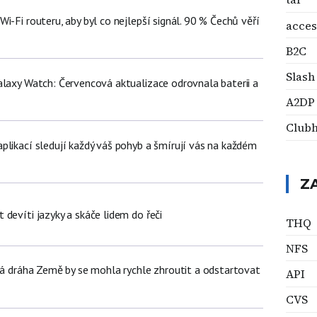
i-Fi routeru, aby byl co nejlepší signál. 90 % Čechů věří
acces
B2C
Slash
alaxy Watch: Červencová aktualizace odrovnala baterii a
A2DP
Club
plikací sledují každý váš pohyb a šmírují vás na každém
Z
devíti jazyky a skáče lidem do řeči
THQ
NFS
žná dráha Země by se mohla rychle zhroutit a odstartovat
API
CVS