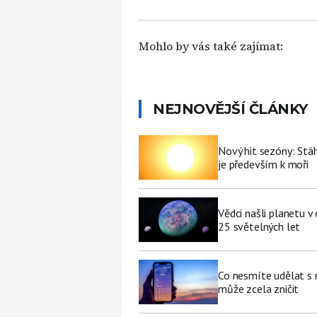
Mohlo by vás také zajímat:
NEJNOVĚJŠÍ ČLÁNKY
Nový hit sezóny: Stáh
je především k moři
Vědci našli planetu 
25 světelných let
Co nesmíte udělat s
může zcela zničit