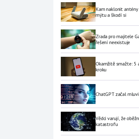
Kam naklonit antény W
mýtu a škodí si
Zrada pro majitele G
řešení neexistuje
Okamžitě smažte: 5 a
kroku
ChatGPT začal mluvit 
Vědci varují, že obě
katastrofu