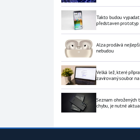
Takto budou vypadat 
představen prototyp
Alza prodává nejlepš
nebudou
Velká lež, které připr
zavirovaný soubor na
Seznam ohrožených te
chybu, je nutné aktua