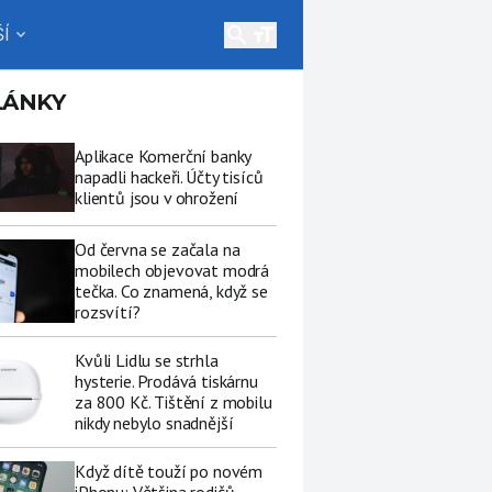
search
Í
expand_more
LÁNKY
Aplikace Komerční banky
napadli hackeři. Účty tisíců
klientů jsou v ohrožení
Od června se začala na
mobilech objevovat modrá
tečka. Co znamená, když se
rozsvítí?
Kvůli Lidlu se strhla
hysterie. Prodává tiskárnu
za 800 Kč. Tištění z mobilu
nikdy nebylo snadnější
Když dítě touží po novém