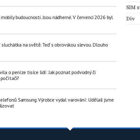
SIM 
mobily budoucnosti. Jsou nádherné. V červenci 2026 byl
Div
í sluchátka na světě. Teď s obrovskou slevou. Dlouho
avila o peníze tisíce lidí: Jak poznat podvodný či
 počítači?
lefonů Samsung. Výrobce vydal varování: Udělali jsme
lizovat