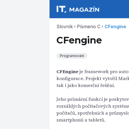
Slovník
Písmeno C
CFengine
chevron_right
chevron_right
CFengine
Programování
CFEngine
je framework pro auto
konfigurace. Projekt vytořil Mar
tak i jako komerční řešění.
Jeho primární funkcí je poskyto
rozsáhlých počítačových systémů
počítačů, spotřebních a průmyslo
smartphonů a tabletů.