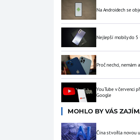
Na Androidech se obje
Nejlepší mobily do 5
Proč nechci, nemám a
YouTube v červenci př
Google
MOHLO BY VÁS ZAJÍM
Čína stvořila novou u