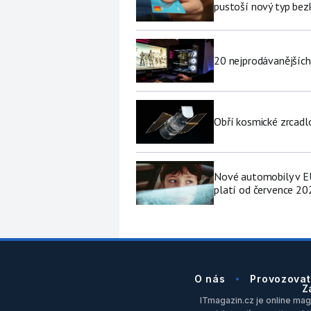
pustoší nový typ be
20 nejprodávanějších
Obří kosmické zrcad
Nové automobily v EU
platí od července 20
O nás
Provozovat
Z
ITmagazin.cz je online maga