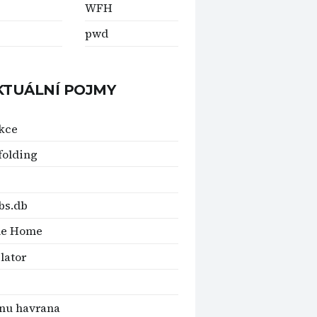
WFH
pwd
KTUÁLNÍ POJMY
kce
folding
bs.db
le Home
lator
ínu havrana