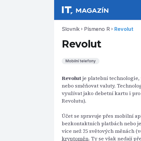
Slovník
Písmeno R
Revolut
chevron_right
chevron_right
Revolut
Mobilní telefony
Revolut
je platební technologie,
nebo směňovat valuty. Technologi
využívat jako debetní kartu i pr
Revolutu).
Účet se spravuje přes mobilní ap
bezkontaktních platbách nebo je
více než 25 světových měnách (v
kryptoměn
. Ty se však nedají p