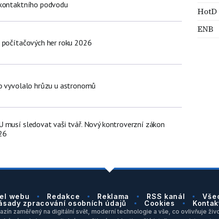
zkontaktního podvodu
HotD
ENB
 počítačových her roku 2026
lo vyvolalo hrůzu u astronomů
 musí sledovat vaši tvář. Nový kontroverzní zákon
26
el webu
Redakce
Reklama
RSS kanál
Vše
ásady zpracování osobních údajů
Cookies
Kontak
zín zaměřený na digitální svět, moderní technologie a vše, co ovlivňuje život