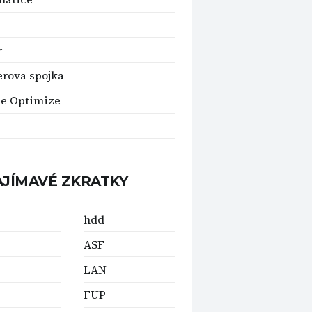
r
erova spojka
e Optimize
AJÍMAVÉ ZKRATKY
hdd
ASF
LAN
FUP