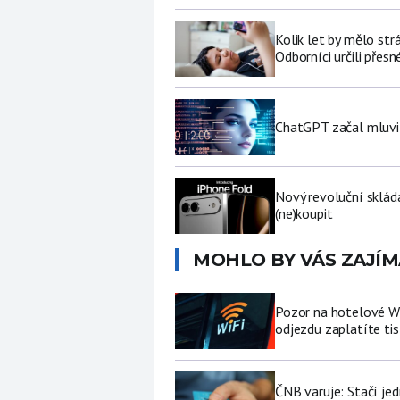
Kolik let by mělo str
Odborníci určili přesn
ChatGPT začal mluvit 
Nový revoluční sklád
(ne)koupit
MOHLO BY VÁS ZAJÍM
Pozor na hotelové Wi-F
odjezdu zaplatíte tis
ČNB varuje: Stačí jed