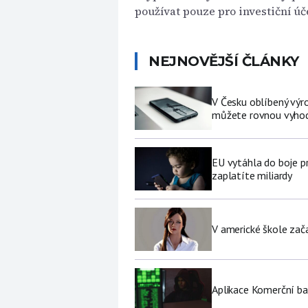
používat pouze pro investiční úče
NEJNOVĚJŠÍ ČLÁNKY
V Česku oblíbený výro
můžete rovnou vyhod
EU vytáhla do boje p
zaplatíte miliardy
V americké škole zač
Aplikace Komerční ban