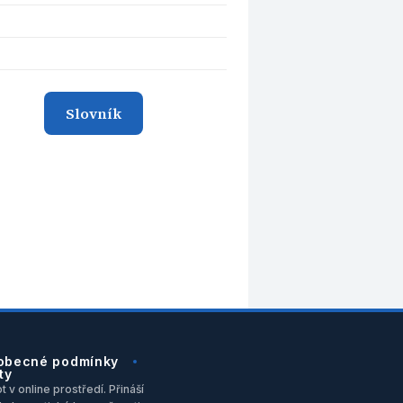
Slovník
obecné podmínky
ty
 v online prostředí. Přináší