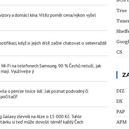
True
vizory a domácí kina. Vítěz poměr cena/výkon vyšel
Tune
Sheff
Googl
tifikaci, když si jejich dítě začne chatovat o sebevraždě
CS
 Wi-Fi na telefonech Samsung. 90 % Čechů netuší, jak
mají. Využívejte ji
Z
DIZ
avila o peníze tisíce lidí: Jak poznat podvodný či
 počítači?
DX
PAP
 Galaxy zlevnili na Alze o 15 000 Kč. Tuhle
APM
távku si teď může dovolit téměř každý Čech