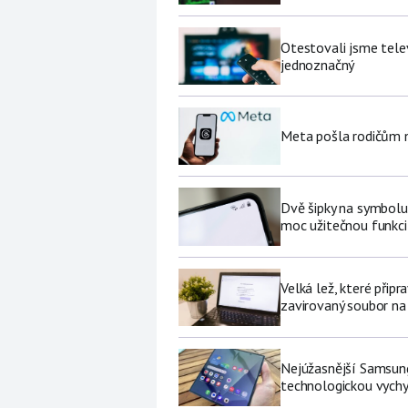
Otestovali jsme tele
jednoznačný
Meta pošla rodičům no
Dvě šipky na symbolu
moc užitečnou funkci 
Velká lež, které připr
zavirovaný soubor na
Nejúžasnější Samsung
technologickou vychy