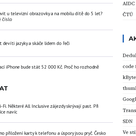
AIDC
ávit u televizní obrazovky a na mobilu dítě do 5 let?
ČTÚ
é číslo
A
devíti jazyky a skáče lidem do řeči
Dedu
code 
ací iPhone bude stát 52 000 Kč. Proč ho rozhodně
kByte
AT
thum
Goog
i. Některé All Inclusive zájezdy skrývají past. Při
Trans
íce navíc
SDN
Ve st
no přiložení karty k telefonu a úspory jsou pryč. Česko