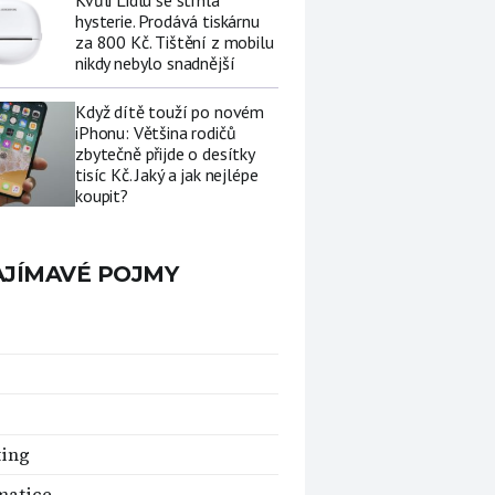
Kvůli Lidlu se strhla
hysterie. Prodává tiskárnu
za 800 Kč. Tištění z mobilu
nikdy nebylo snadnější
Když dítě touží po novém
iPhonu: Většina rodičů
zbytečně přijde o desítky
tisíc Kč. Jaký a jak nejlépe
koupit?
AJÍMAVÉ POJMY
ting
matice