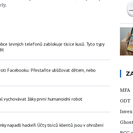
ly.
bce levných telefonů zablokuje tisíce kusů. Tyto typy
it
roti Facebooku: Přestaňte ubližovat dětem, nebo
Z
MFA
al vychovávat žáky první humanoidní robot
ODT
Invex
Ghos
ky napadli hackeři. Účty tisíců klientů jsou v ohrožení
BCG 