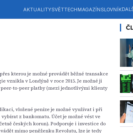
DALŠ
AKTUALITY
SVĚT
TECH
MAGAZÍN
SLOVNÍK
Č
 přes kterou je možné provádět běžné transakce
e vznikla v Londýně v roce 2015. Je možné ji
o peer-to-peer platby (mezi jednotlivými klienty
likaci, vložené peníze je možné využívat i při
 vybírat z bankomatu. Účet je možné vést ve
četně českých korun). Podporuje i investice do
řevádět mimo peněženku Revolutu, lze je tedy