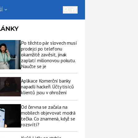
search
Í
expand_more
LÁNKY
Po těchto pár slovech musí
prodejci po telefonu
okamžitě zavěsit, jinak
zaplatí milionovou pokutu.
Naučte se je
Aplikace Komerční banky
napadli hackeři. Účty tisíců
klientů jsou v ohrožení
Od června se začala na
mobilech objevovat modrá
tečka. Co znamená, když se
rozsvítí?