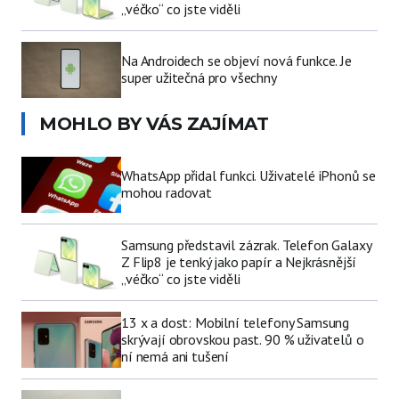
„véčko“ co jste viděli
Na Androidech se objeví nová funkce. Je
super užitečná pro všechny
MOHLO BY VÁS ZAJÍMAT
WhatsApp přidal funkci. Uživatelé iPhonů se
mohou radovat
Samsung představil zázrak. Telefon Galaxy
Z Flip8 je tenký jako papír a Nejkrásnější
„véčko“ co jste viděli
13 x a dost: Mobilní telefony Samsung
skrývají obrovskou past. 90 % uživatelů o
ní nemá ani tušení