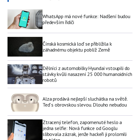
WhatsApp má nové funkce: Nadšení budou
především řidiči
Čínská kosmická loď se přiblížila k
záhadnému objektu poblíž Země
Dělníci z automobilky Hyundai vstoupili do
stávky kvůli nasazení 25 000 humanoidních
robotů
Alza prodává nejlepší sluchátka na světě.
Teď s obrovskou slevou. Dlouho nebudou
Ztracený telefon, zapomenuté heslo a
jedna selfie: Nová funkce od Googlu
slibovala zázrak, jenže hackeři ji prolomili