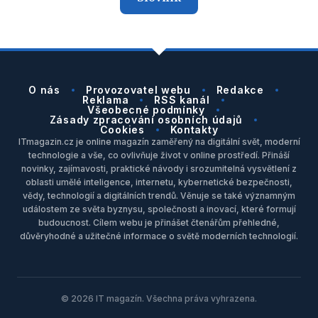
O nás
Provozovatel webu
Redakce
Reklama
RSS kanál
Všeobecné podmínky
Zásady zpracování osobních údajů
Cookies
Kontakty
ITmagazin.cz je online magazín zaměřený na digitální svět, moderní
technologie a vše, co ovlivňuje život v online prostředí. Přináší
novinky, zajímavosti, praktické návody i srozumitelná vysvětlení z
oblasti umělé inteligence, internetu, kybernetické bezpečnosti,
vědy, technologií a digitálních trendů. Věnuje se také významným
událostem ze světa byznysu, společnosti a inovací, které formují
budoucnost. Cílem webu je přinášet čtenářům přehledné,
důvěryhodné a užitečné informace o světě moderních technologií.
© 2026 IT magazín. Všechna práva vyhrazena.