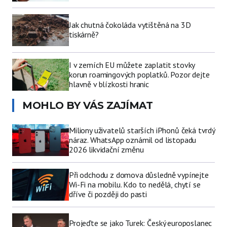
Jak chutná čokoláda vytištěná na 3D
tiskárně?
I v zemích EU můžete zaplatit stovky
korun roamingových poplatků. Pozor dejte
hlavně v blízkosti hranic
MOHLO BY VÁS ZAJÍMAT
Miliony uživatelů starších iPhonů čeká tvrdý
náraz. WhatsApp oznámil od listopadu
2026 likvidační změnu
Při odchodu z domova důsledně vypínejte
Wi-Fi na mobilu. Kdo to nedělá, chytí se
dříve či později do pasti
Projeďte se jako Turek: Český europoslanec