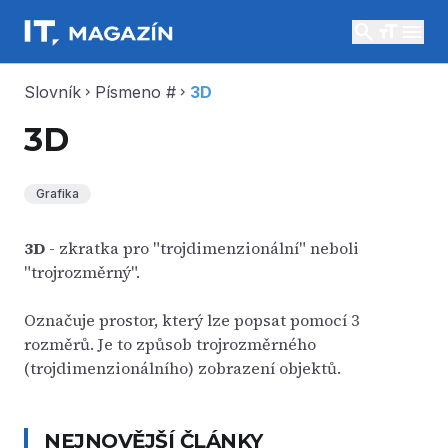
search
menu
Slovník
Písmeno #
3D
chevron_right
chevron_right
3D
Grafika
3D
- zkratka pro "trojdimenzionální" neboli
"trojrozměrný".
Označuje prostor, který lze popsat pomocí 3
rozměrů. Je to způsob trojrozměrného
(trojdimenzionálního) zobrazení objektů.
NEJNOVĚJŠÍ ČLÁNKY