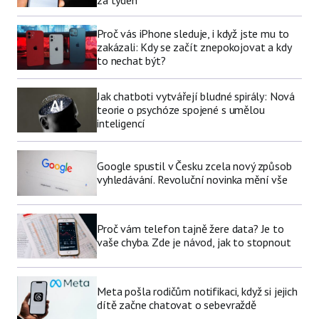
za týden
Proč vás iPhone sleduje, i když jste mu to
zakázali: Kdy se začít znepokojovat a kdy
to nechat být?
Jak chatboti vytvářejí bludné spirály: Nová
teorie o psychóze spojené s umělou
inteligencí
Google spustil v Česku zcela nový způsob
vyhledávání. Revoluční novinka mění vše
Proč vám telefon tajně žere data? Je to
vaše chyba. Zde je návod, jak to stopnout
Meta pošla rodičům notifikaci, když si jejich
dítě začne chatovat o sebevraždě