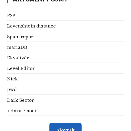
P2P
Levenshtein distance
Spam report
mariaDB
Ekvalizér
Level Editor
Nick
pwd
Dark Sector
7 dní a 7 nocí
Slovník