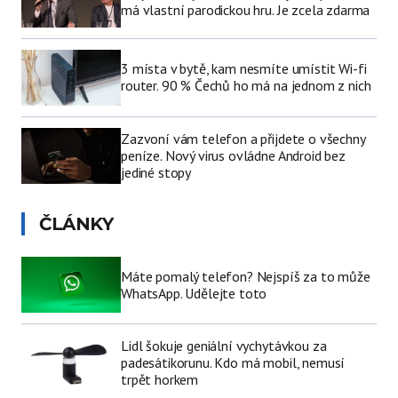
má vlastní parodickou hru. Je zcela zdarma
3 místa v bytě, kam nesmíte umístit Wi-fi
router. 90 % Čechů ho má na jednom z nich
Zazvoní vám telefon a přijdete o všechny
peníze. Nový virus ovládne Android bez
jediné stopy
ČLÁNKY
Máte pomalý telefon? Nejspíš za to může
WhatsApp. Udělejte toto
Lidl šokuje geniální vychytávkou za
padesátikorunu. Kdo má mobil, nemusí
trpět horkem