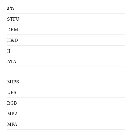
s/n
STFU
DRM
H&D
JJ
ATA
MIPS
UPS
RGB
MP2
MFA