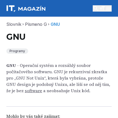
search
menu
Slovník
Písmeno G
GNU
chevron_right
chevron_right
GNU
Programy
GNU
- Operační systém a rozsáhlý soubor
počítačového softwaru. GNU je rekurzivní zkratka
pro „GNU Not Unix“, která byla vybrána, protože
GNU design je podobný Unixu, ale liší se od něj tím,
že je bez
software
a neobsahuje Unix kód.
Mohlo by vás také zajímat: