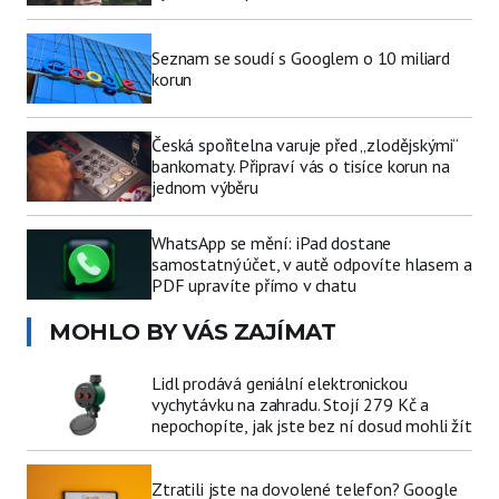
Seznam se soudí s Googlem o 10 miliard
korun
Česká spořitelna varuje před „zlodějskými“
bankomaty. Připraví vás o tisíce korun na
jednom výběru
WhatsApp se mění: iPad dostane
samostatný účet, v autě odpovíte hlasem a
PDF upravíte přímo v chatu
MOHLO BY VÁS ZAJÍMAT
Lidl prodává geniální elektronickou
vychytávku na zahradu. Stojí 279 Kč a
nepochopíte, jak jste bez ní dosud mohli žít
Ztratili jste na dovolené telefon? Google