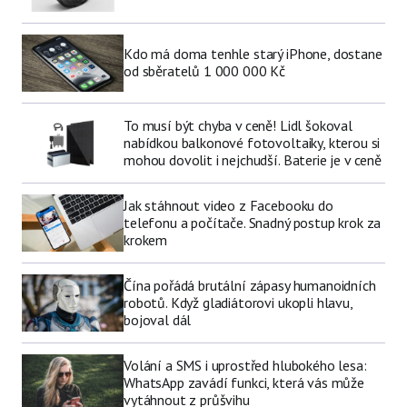
Kdo má doma tenhle starý iPhone, dostane
od sběratelů 1 000 000 Kč
To musí být chyba v ceně! Lidl šokoval
nabídkou balkonové fotovoltaiky, kterou si
mohou dovolit i nejchudší. Baterie je v ceně
Jak stáhnout video z Facebooku do
telefonu a počítače. Snadný postup krok za
krokem
Čína pořádá brutální zápasy humanoidních
robotů. Když gladiátorovi ukopli hlavu,
bojoval dál
Volání a SMS i uprostřed hlubokého lesa:
WhatsApp zavádí funkci, která vás může
vytáhnout z průšvihu