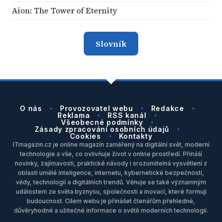
Aion: The Tower of Eternity
Slovník
O nás
Provozovatel webu
Redakce
Reklama
RSS kanál
Všeobecné podmínky
Zásady zpracování osobních údajů
Cookies
Kontakty
ITmagazin.cz je online magazín zaměřený na digitální svět, moderní
technologie a vše, co ovlivňuje život v online prostředí. Přináší
novinky, zajímavosti, praktické návody i srozumitelná vysvětlení z
oblasti umělé inteligence, internetu, kybernetické bezpečnosti,
vědy, technologií a digitálních trendů. Věnuje se také významným
událostem ze světa byznysu, společnosti a inovací, které formují
budoucnost. Cílem webu je přinášet čtenářům přehledné,
důvěryhodné a užitečné informace o světě moderních technologií.