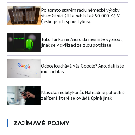
Po tomto starém rádiu německé výroby
starožitníci šílí a nabízí až 50 000 Kč. V
Česku je jich spousty kusů
Tuto funkci na Androidu nesmíte vypnout,
jinak se v civilizaci ze zlou potážete
Odposlouchává vás Google? Ano, dali jste
mu souhlas
Klasické mobily končí. Nahradí je pohodlné
zařízení, které se ovládá úplně jinak
ZAJÍMAVÉ POJMY