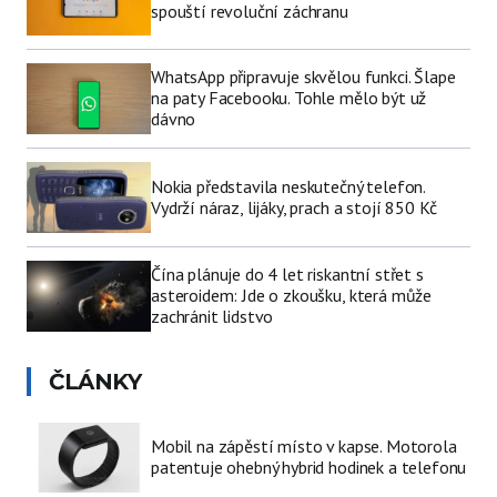
spouští revoluční záchranu
WhatsApp připravuje skvělou funkci. Šlape
na paty Facebooku. Tohle mělo být už
dávno
Nokia představila neskutečný telefon.
Vydrží náraz, lijáky, prach a stojí 850 Kč
Čína plánuje do 4 let riskantní střet s
asteroidem: Jde o zkoušku, která může
zachránit lidstvo
ČLÁNKY
Mobil na zápěstí místo v kapse. Motorola
patentuje ohebný hybrid hodinek a telefonu