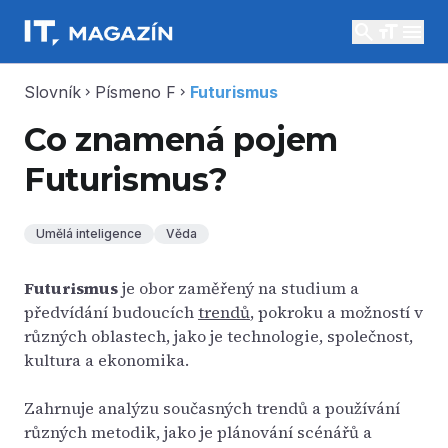
search
menu
Slovník
Písmeno F
Futurismus
chevron_right
chevron_right
Co znamená pojem
Futurismus?
Umělá inteligence
Věda
Futurismus
je obor zaměřený na studium a
předvídání budoucích
trendů
, pokroku a možností v
různých oblastech, jako je technologie, společnost,
kultura a ekonomika.
Zahrnuje analýzu současných trendů a používání
různých metodik, jako je plánování scénářů a