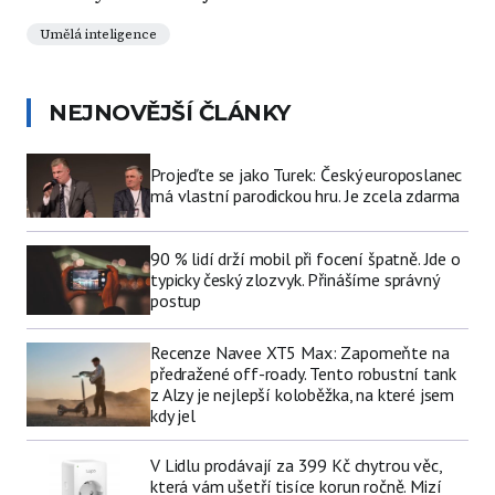
Umělá inteligence
NEJNOVĚJŠÍ ČLÁNKY
Projeďte se jako Turek: Český europoslanec
má vlastní parodickou hru. Je zcela zdarma
90 % lidí drží mobil při focení špatně. Jde o
typicky český zlozvyk. Přinášíme správný
postup
Recenze Navee XT5 Max: Zapomeňte na
předražené off-roady. Tento robustní tank
z Alzy je nejlepší koloběžka, na které jsem
kdy jel
V Lidlu prodávají za 399 Kč chytrou věc,
která vám ušetří tisíce korun ročně. Mizí