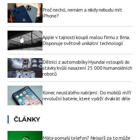
Proč nechci, nemám a nikdy nebudu mít
iPhone?
Apple v tajnosti koupil malou firmu z Brna.
Disponuje světově unikátní technologií
Dělníci z automobilky Hyundai vstoupili do
stávky kvůli nasazení 25 000 humanoidních
robotů
Konec neustálého nabíjení: Do mobilů míří
revoluční baterie, které vydrží dvakrát déle
ČLÁNKY
Máte pomalý telefon? Nejspíš za to může