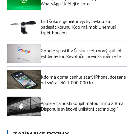
WhatsApp. Udělejte toto
Lidl šokuje geniální vychytávkou za
padesátikorunu. Kdo má mobil, nemusí
trpět horkem
Google spustil v Česku zcela nový způsob
vyhledávání. Revoluční novinka mění vše
Kdo má doma tenhle starý iPhone, dostane
od sběratelů 1 000 000 Kč
Apple v tajnosti koupil malou firmu z Brna.
Disponuje světově unikátní technologií
ZAJÍMAVÉ POJMY