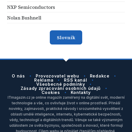
NXP Semiconductors
Nolan Bushnell
Slovník
O nás
Provozovatel webu
Redakce
Reklama
RSS kanál
Všeobecné podmínky
Zásady zpracování osobních údajů
Cookies
Kontakty
ITmagazin.cz je online magazín zaměřený na digitální svět, moderní
technologie a vše, co ovlivňuje život v online prostředí. Přináší
novinky, zajímavosti, praktické návody i srozumitelná vysvětlení z
oblasti umělé inteligence, internetu, kybernetické bezpečnosti,
vědy, technologií a digitálních trendů. Věnuje se také významným
událostem ze světa byznysu, společnosti a inovací, které formují
budoucnost. Cílem webu je přinášet čtenářům přehledné,