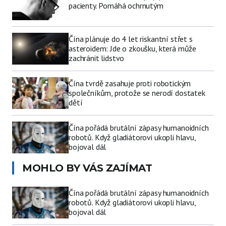
pacienty. Pomáhá ochrnutým
Čína plánuje do 4 let riskantní střet s
asteroidem: Jde o zkoušku, která může
zachránit lidstvo
Čína tvrdě zasahuje proti robotickým
společníkům, protože se nerodí dostatek
dětí
Čína pořádá brutální zápasy humanoidních
robotů. Když gladiátorovi ukopli hlavu,
bojoval dál
MOHLO BY VÁS ZAJÍMAT
Čína pořádá brutální zápasy humanoidních
robotů. Když gladiátorovi ukopli hlavu,
bojoval dál