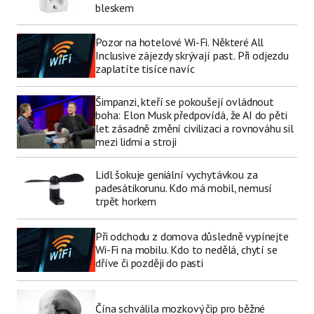
bleskem
Pozor na hotelové Wi-Fi. Některé All
Inclusive zájezdy skrývají past. Při odjezdu
zaplatíte tisíce navíc
Šimpanzi, kteří se pokoušejí ovládnout
boha: Elon Musk předpovídá, že AI do pěti
let zásadně změní civilizaci a rovnováhu sil
mezi lidmi a stroji
Lidl šokuje geniální vychytávkou za
padesátikorunu. Kdo má mobil, nemusí
trpět horkem
Při odchodu z domova důsledně vypínejte
Wi-Fi na mobilu. Kdo to nedělá, chytí se
dříve či později do pasti
Čína schválila mozkový čip pro běžné