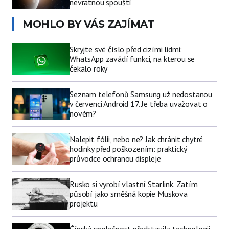
nevratnou spouští
MOHLO BY VÁS ZAJÍMAT
Skryjte své číslo před cizími lidmi:
WhatsApp zavádí funkci, na kterou se
čekalo roky
Seznam telefonů Samsung už nedostanou
v červenci Android 17. Je třeba uvažovat o
novém?
Nalepit fólii, nebo ne? Jak chránit chytré
hodinky před poškozením: praktický
průvodce ochranou displeje
Rusko si vyrobí vlastní Starlink. Zatím
působí jako směšná kopie Muskova
projektu
Čínská společnost představila technologii,