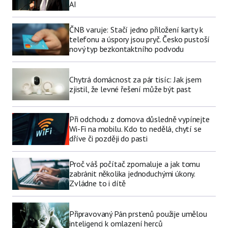
AI
ČNB varuje: Stačí jedno přiložení karty k
telefonu a úspory jsou pryč. Česko pustoší
nový typ bezkontaktního podvodu
Chytrá domácnost za pár tisíc: Jak jsem
zjistil, že levné řešení může být past
Při odchodu z domova důsledně vypínejte
Wi-Fi na mobilu. Kdo to nedělá, chytí se
dříve či později do pasti
Proč váš počítač zpomaluje a jak tomu
zabránit několika jednoduchými úkony.
Zvládne to i dítě
Připravovaný Pán prstenů použije umělou
inteligenci k omlazení herců