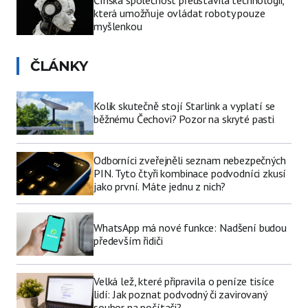
která umožňuje ovládat roboty pouze
myšlenkou
ČLÁNKY
Kolik skutečně stojí Starlink a vyplatí se
běžnému Čechovi? Pozor na skryté pasti
Odborníci zveřejněli seznam nebezpečných
PIN. Tyto čtyři kombinace podvodníci zkusí
jako první. Máte jednu z nich?
WhatsApp má nové funkce: Nadšení budou
především řidiči
Velká lež, které připravila o peníze tisíce
lidí: Jak poznat podvodný či zavirovaný
soubor na počítači?