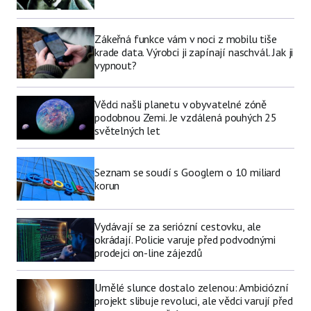
Zákeřná funkce vám v noci z mobilu tiše
krade data. Výrobci ji zapínají naschvál. Jak ji
vypnout?
Vědci našli planetu v obyvatelné zóně
podobnou Zemi. Je vzdálená pouhých 25
světelných let
Seznam se soudí s Googlem o 10 miliard
korun
Vydávají se za seriózní cestovku, ale
okrádají. Policie varuje před podvodnými
prodejci on-line zájezdů
Umělé slunce dostalo zelenou: Ambiciózní
projekt slibuje revoluci, ale vědci varují před