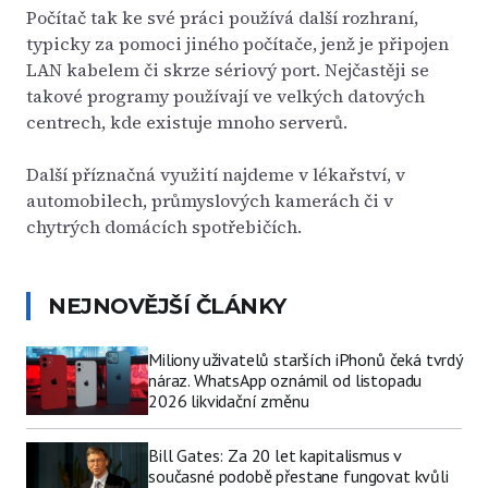
Počítač tak ke své práci používá další rozhraní,
typicky za pomoci jiného počítače, jenž je připojen
LAN kabelem či skrze sériový port. Nejčastěji se
takové programy používají ve velkých datových
centrech, kde existuje mnoho serverů.
Další příznačná využití najdeme v lékařství, v
automobilech, průmyslových kamerách či v
chytrých domácích spotřebičích.
NEJNOVĚJŠÍ ČLÁNKY
Miliony uživatelů starších iPhonů čeká tvrdý
náraz. WhatsApp oznámil od listopadu
2026 likvidační změnu
Bill Gates: Za 20 let kapitalismus v
současné podobě přestane fungovat kvůli