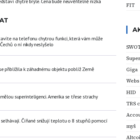
dstaví chytré brýle. Cena bude neuvěřitelně nízká
FIT
AT
A
avíte na telefonu chytrou funkci, která vám může
 Čechů o ní nikdy neslyšelo
SWO
Super
se přiblížila k záhadnému objektu poblíž Země
Giga
Webs
HID
mělou superinteligenci. Amerika se třese strachy
TRS c
Acco
 selhávají. Číňané snižují teplotu o 8 stupňů pomocí
myš
Altco