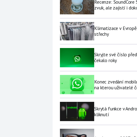
Recenze: SoundCore S
zvuk, ale zajistí i do
Klimatizace v Evropě
střechy
Skryjte své číslo pře
čekalo roky
Konec zvedání mobilu 
na kterou uživatelé č
Skrytá funkce v Andro
kliknutí