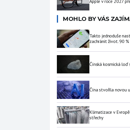
Apple v roce 2027 pře
MOHLO BY VÁS ZAJÍM
Takto jednoduše nast
zachránit život. 90 %
Čínská kosmická loď 
Čína stvořila novou u
Klimatizace v Evropě
střechy