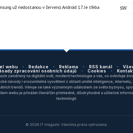
ung už nedostanou v červenci Android 17. Je třeba
SW
el webu
Redakce
Reklama
RSS kanál
Vše
ásady zpracování osobních údajů
Cookies
Kontak
zín zaměřený na digitální svět, moderní technologie a vše, co ovlivňuje život
ické návody i srozumitelná vysvětlení z oblasti umělé inteligence, internet
itálních trendů. Věnuje se také významným událostem ze světa byznysu, spol
Cílem webu je přinášet čtenářům přehledné, důvěryhodné a užitečné inform
technologií.
© 2026 IT magazín. Všechna práva vyhrazena.