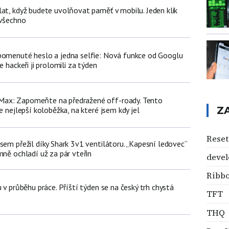
lat, když budete uvolňovat paměť v mobilu. Jeden klik
 všechno
pomenuté heslo a jedna selfie: Nová funkce od Googlu
e hackeři ji prolomili za týden
ax: Zapomeňte na předražené off-roady. Tento
Z
e nejlepší koloběžka, na které jsem kdy jel
Reset
sem přežil díky Shark 3v1 ventilátoru. „Kapesní ledovec“
mně ochladí už za pár vteřin
devel
Ribb
u v průběhu práce. Příští týden se na český trh chystá
TFT
THQ