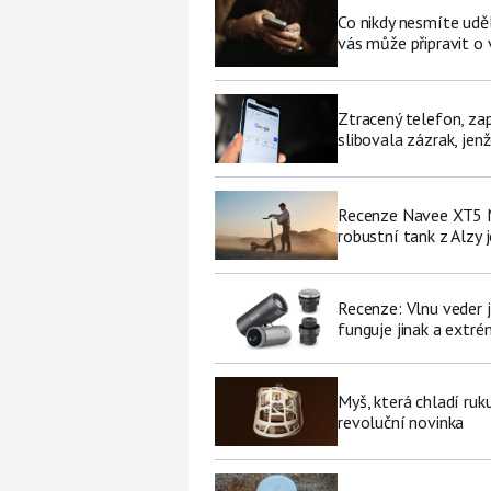
Co nikdy nesmíte udě
vás může připravit o
Ztracený telefon, za
slibovala zázrak, jenž
Recenze Navee XT5 M
robustní tank z Alzy j
Recenze: Vlnu veder j
funguje jinak a extré
Myš, která chladí ruk
revoluční novinka