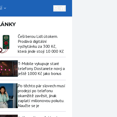
search
Í
expand_more
LÁNKY
Češi berou Lidl útokem.
Prodává digitální
vychytávku za 300 Kč,
která jinde stojí 10 000 Kč
T-Mobile vykupuje staré
telefony. Dostanete nový a
ještě 1000 Kč jako bonus
Po těchto pár slovech musí
prodejci po telefonu
okamžitě zavěsit, jinak
zaplatí milionovou pokutu.
Naučte se je