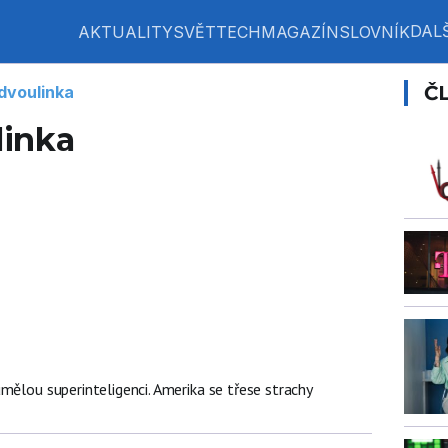
DALŠ
AKTUALITY
SVĚT
TECH
MAGAZÍN
SLOVNÍK
Č
dvoulinka
linka
mělou superinteligenci. Amerika se třese strachy