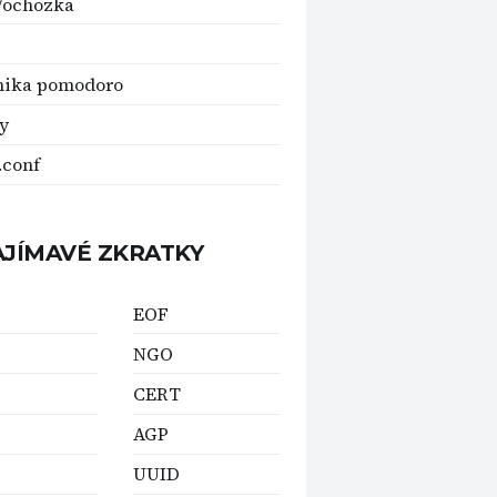
Vochozka
nika pomodoro
y
.conf
AJÍMAVÉ ZKRATKY
EOF
P
NGO
CERT
AGP
UUID