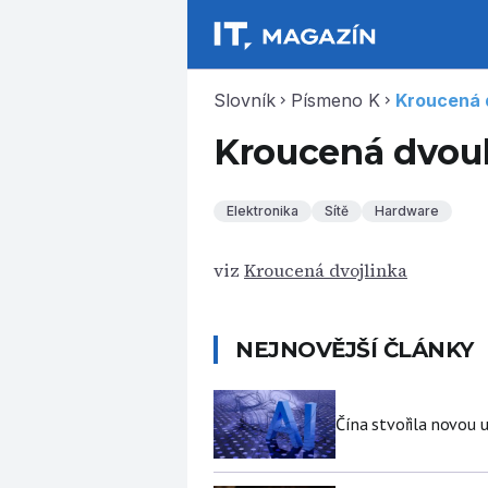
Slovník
Písmeno K
Kroucená 
chevron_right
chevron_right
Kroucená dvou
Elektronika
Sítě
Hardware
viz
Kroucená dvojlinka
NEJNOVĚJŠÍ ČLÁNKY
Čína stvořila novou u