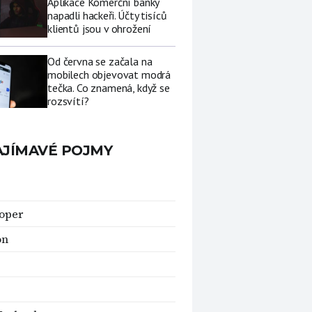
Aplikace Komerční banky
napadli hackeři. Účty tisíců
klientů jsou v ohrožení
Od června se začala na
mobilech objevovat modrá
tečka. Co znamená, když se
rozsvítí?
AJÍMAVÉ POJMY
oper
on