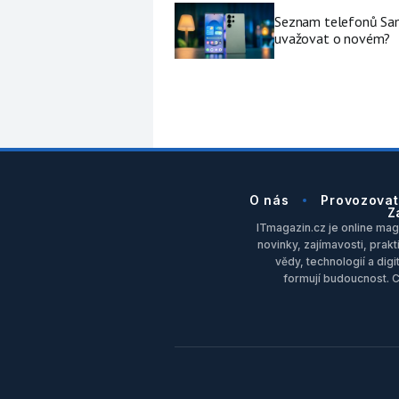
Seznam telefonů Sams
uvažovat o novém?
O nás
Provozovat
Z
ITmagazin.cz je online maga
novinky, zajímavosti, prakt
vědy, technologií a dig
formují budoucnost. 