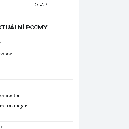
OLAP
KTUÁLNÍ POJMY
T
visor
onnector
unt manager
in