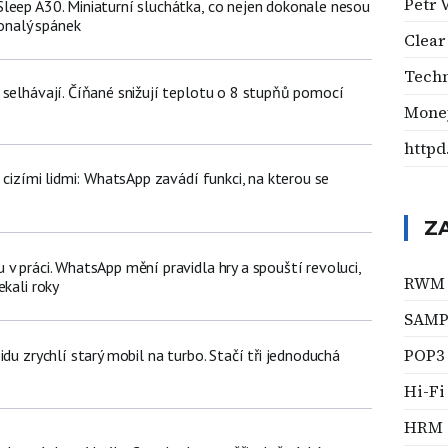
Petr 
leep A30. Miniaturní sluchátka, co nejen dokonale nesou
konalý spánek
Clear
Tech
 selhávají. Číňané snižují teplotu o 8 stupňů pomocí
Mone
httpd
d cizími lidmi: WhatsApp zavádí funkci, na kterou se
Z
v práci. WhatsApp mění pravidla hry a spouští revoluci,
RWM
ekali roky
SAM
POP3
idu zrychlí starý mobil na turbo. Stačí tři jednoduchá
Hi-Fi
HRM