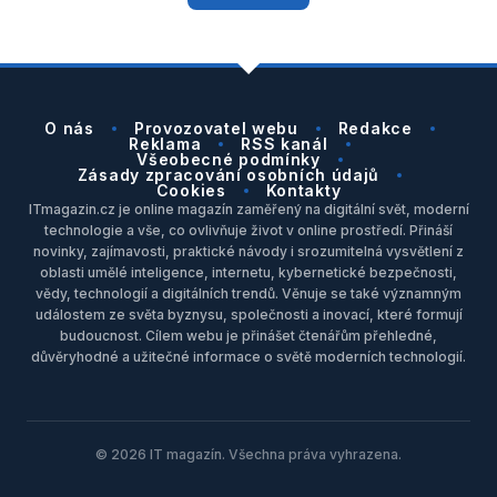
O nás
Provozovatel webu
Redakce
Reklama
RSS kanál
Všeobecné podmínky
Zásady zpracování osobních údajů
Cookies
Kontakty
ITmagazin.cz je online magazín zaměřený na digitální svět, moderní
technologie a vše, co ovlivňuje život v online prostředí. Přináší
novinky, zajímavosti, praktické návody i srozumitelná vysvětlení z
oblasti umělé inteligence, internetu, kybernetické bezpečnosti,
vědy, technologií a digitálních trendů. Věnuje se také významným
událostem ze světa byznysu, společnosti a inovací, které formují
budoucnost. Cílem webu je přinášet čtenářům přehledné,
důvěryhodné a užitečné informace o světě moderních technologií.
© 2026 IT magazín. Všechna práva vyhrazena.