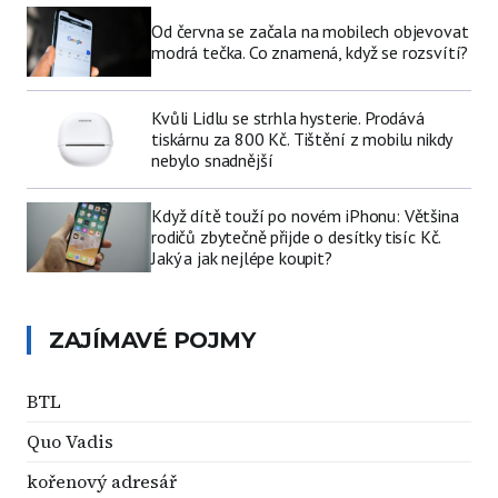
Od června se začala na mobilech objevovat
modrá tečka. Co znamená, když se rozsvítí?
Kvůli Lidlu se strhla hysterie. Prodává
tiskárnu za 800 Kč. Tištění z mobilu nikdy
nebylo snadnější
Když dítě touží po novém iPhonu: Většina
rodičů zbytečně přijde o desítky tisíc Kč.
Jaký a jak nejlépe koupit?
ZAJÍMAVÉ POJMY
BTL
Quo Vadis
kořenový adresář