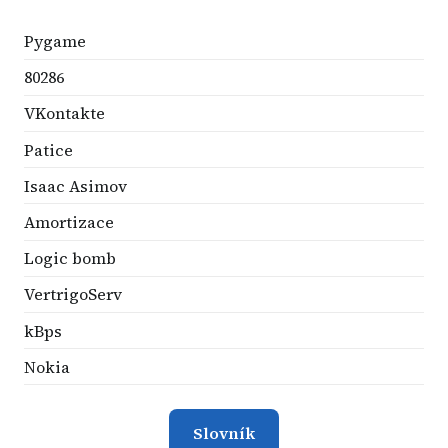
Pygame
80286
VKontakte
Patice
Isaac Asimov
Amortizace
Logic bomb
VertrigoServ
kBps
Nokia
Slovník