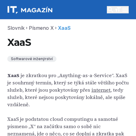
search
menu
Slovník
Písmeno X
XaaS
chevron_right
chevron_right
XaaS
Softwarové inženýrství
XaaS
je zkratkou pro „Anything-as-a-Service“. XaaS
je souhrnný termín, který se týká stále většího počtu
služeb, které jsou poskytovány přes
internet
, tedy
služeb, které nejsou poskytovány lokálně, ale spíše
vzdáleně.
XaaS je podstatou cloud computingu a samotné
písmeno „X“ na začátku samo o sobě nic
neznamená, jde o něco, co se doplní a zkratka pak