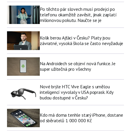
Po těchto pár slovech musí prodejci po
telefonu okamžitě zavěsit, jinak zaplatí
milionovou pokutu. Naučte se je
Kolik berou Ajťáci v Česku? Platy jsou
závratné, vysoká škola se často nevyžaduje
Na Androidech se objeví nová funkce. Je
super užitečná pro všechny
Nové brýle HTC Vive Eagle s umělou
inteligencí vyvolaly v USA poprask. Kdy
budou dostupné v Česku?
Kdo má doma tenhle starý iPhone, dostane
od sběratelů 1 000 000 Kč