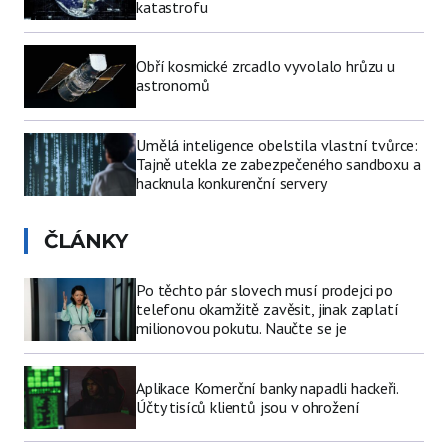
katastrofu
Obří kosmické zrcadlo vyvolalo hrůzu u
astronomů
Umělá inteligence obelstila vlastní tvůrce:
Tajně utekla ze zabezpečeného sandboxu a
hacknula konkurenční servery
ČLÁNKY
Po těchto pár slovech musí prodejci po
telefonu okamžitě zavěsit, jinak zaplatí
milionovou pokutu. Naučte se je
Aplikace Komerční banky napadli hackeři.
Účty tisíců klientů jsou v ohrožení