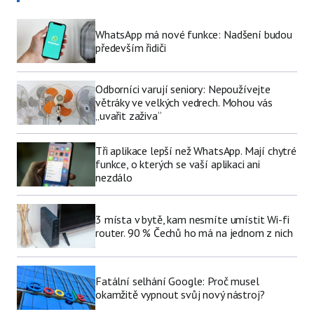
WhatsApp má nové funkce: Nadšení budou
především řidiči
Odborníci varují seniory: Nepoužívejte
větráky ve velkých vedrech. Mohou vás
„uvařit zaživa“
Tři aplikace lepší než WhatsApp. Mají chytré
funkce, o kterých se vaší aplikaci ani
nezdálo
3 místa v bytě, kam nesmíte umístit Wi-fi
router. 90 % Čechů ho má na jednom z nich
Fatální selhání Google: Proč musel
okamžitě vypnout svůj nový nástroj?