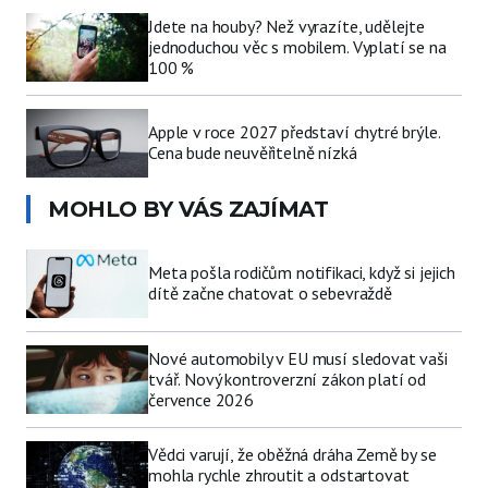
Jdete na houby? Než vyrazíte, udělejte
jednoduchou věc s mobilem. Vyplatí se na
100 %
Apple v roce 2027 představí chytré brýle.
Cena bude neuvěřitelně nízká
MOHLO BY VÁS ZAJÍMAT
Meta pošla rodičům notifikaci, když si jejich
dítě začne chatovat o sebevraždě
Nové automobily v EU musí sledovat vaši
tvář. Nový kontroverzní zákon platí od
července 2026
Vědci varují, že oběžná dráha Země by se
mohla rychle zhroutit a odstartovat