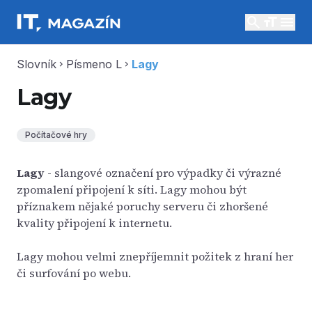
search
menu
Slovník
Písmeno L
Lagy
chevron_right
chevron_right
Lagy
Počítačové hry
Lagy
- slangové označení pro výpadky či výrazné
zpomalení připojení k síti. Lagy mohou být
příznakem nějaké poruchy serveru či zhoršené
kvality připojení k internetu.
Lagy mohou velmi znepříjemnit požitek z hraní her
či surfování po webu.