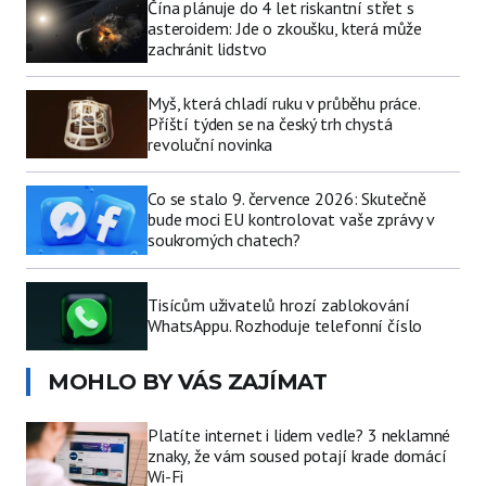
Čína plánuje do 4 let riskantní střet s
asteroidem: Jde o zkoušku, která může
zachránit lidstvo
Myš, která chladí ruku v průběhu práce.
Příští týden se na český trh chystá
revoluční novinka
Co se stalo 9. července 2026: Skutečně
bude moci EU kontrolovat vaše zprávy v
soukromých chatech?
Tisícům uživatelů hrozí zablokování
WhatsAppu. Rozhoduje telefonní číslo
MOHLO BY VÁS ZAJÍMAT
Platíte internet i lidem vedle? 3 neklamné
znaky, že vám soused potají krade domácí
Wi-Fi