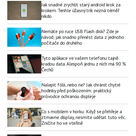
Jak snadné zrychlit starý android krok za
krokem. Tenhle úžasný trik nezná téměř
nikdo
Nemáte po ruce USB flash disk? Zde je
návod, jak snadno přenést data z jednoho
počítače do druhého
Tyto aplikace ve vašem telefonu tajně
kradou data. Alespoň jednu z nich má 90 %
Čechů
Nalepit fólii, nebo ne? Jak chránit chytré
hodinky před poškozením: praktický
průvodce ochranou displeje
Co s mobilem v horku: Když se přehřeje a
ztmavne display, nesmíte udělat tuto věc.
Zničíte ho ve vteřině