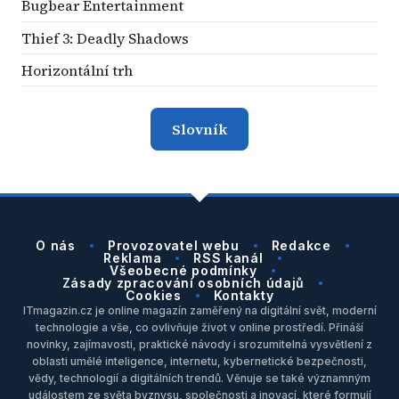
Bugbear Entertainment
Thief 3: Deadly Shadows
Horizontální trh
Slovník
O nás
Provozovatel webu
Redakce
Reklama
RSS kanál
Všeobecné podmínky
Zásady zpracování osobních údajů
Cookies
Kontakty
ITmagazin.cz je online magazín zaměřený na digitální svět, moderní
technologie a vše, co ovlivňuje život v online prostředí. Přináší
novinky, zajímavosti, praktické návody i srozumitelná vysvětlení z
oblasti umělé inteligence, internetu, kybernetické bezpečnosti,
vědy, technologií a digitálních trendů. Věnuje se také významným
událostem ze světa byznysu, společnosti a inovací, které formují