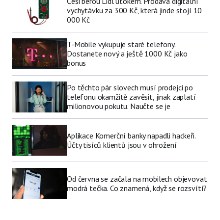
Češi berou Lidl útokem. Prodává digitální
vychytávku za 300 Kč, která jinde stojí 10
000 Kč
T-Mobile vykupuje staré telefony.
Dostanete nový a ještě 1000 Kč jako
bonus
Po těchto pár slovech musí prodejci po
telefonu okamžitě zavěsit, jinak zaplatí
milionovou pokutu. Naučte se je
Aplikace Komerční banky napadli hackeři.
Účty tisíců klientů jsou v ohrožení
Od června se začala na mobilech objevovat
modrá tečka. Co znamená, když se rozsvítí?