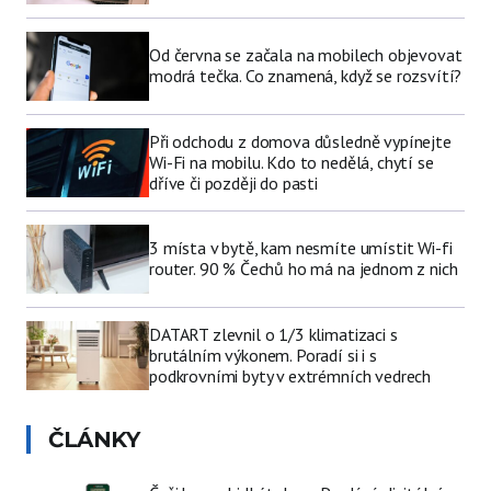
Od června se začala na mobilech objevovat
modrá tečka. Co znamená, když se rozsvítí?
Při odchodu z domova důsledně vypínejte
Wi-Fi na mobilu. Kdo to nedělá, chytí se
dříve či později do pasti
3 místa v bytě, kam nesmíte umístit Wi-fi
router. 90 % Čechů ho má na jednom z nich
DATART zlevnil o 1/3 klimatizaci s
brutálním výkonem. Poradí si i s
podkrovními byty v extrémních vedrech
ČLÁNKY