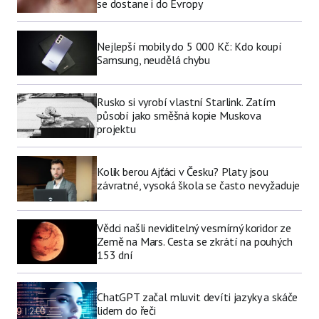
se dostane i do Evropy
Nejlepší mobily do 5 000 Kč: Kdo koupí
Samsung, neudělá chybu
Rusko si vyrobí vlastní Starlink. Zatím
působí jako směšná kopie Muskova
projektu
Kolik berou Ajťáci v Česku? Platy jsou
závratné, vysoká škola se často nevyžaduje
Vědci našli neviditelný vesmírný koridor ze
Země na Mars. Cesta se zkrátí na pouhých
153 dní
ChatGPT začal mluvit devíti jazyky a skáče
lidem do řeči