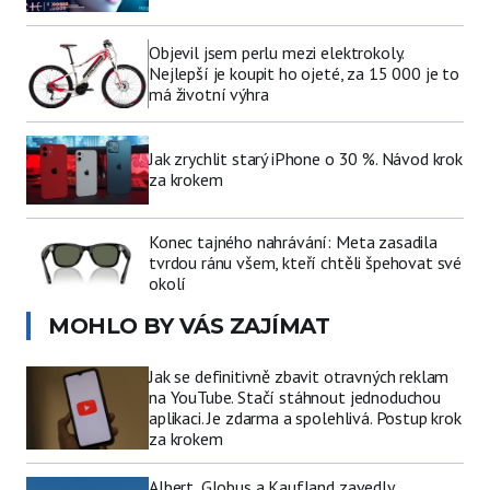
Objevil jsem perlu mezi elektrokoly.
Nejlepší je koupit ho ojeté, za 15 000 je to
má životní výhra
Jak zrychlit starý iPhone o 30 %. Návod krok
za krokem
Konec tajného nahrávání: Meta zasadila
tvrdou ránu všem, kteří chtěli špehovat své
okolí
MOHLO BY VÁS ZAJÍMAT
Jak se definitivně zbavit otravných reklam
na YouTube. Stačí stáhnout jednoduchou
aplikaci. Je zdarma a spolehlivá. Postup krok
za krokem
Albert, Globus a Kaufland zavedly