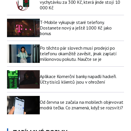
vychytávku za 300 Kč, která jinde stojí 10
000 Kč
T-Mobile vykupuje staré telefony.
Dostanete nový a ještě 1000 Kč jako
bonus
Po těchto pár slovech musí prodejci po
telefonu okamžitě zavěsit, jinak zaplatí
milionovou pokutu. Naučte se je
Aplikace Komerční banky napadli hackeři.
Účty tisíců klientů jsou v ohrožení
Od června se začala na mobilech objevovat
modrá tečka. Co znamená, když se rozsvítí?