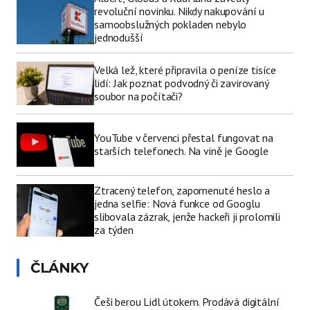
revoluční novinku. Nikdy nakupování u
samoobslužných pokladen nebylo
jednodušší
Velká lež, které připravila o peníze tisíce
lidí: Jak poznat podvodný či zavirovaný
soubor na počítači?
YouTube v červenci přestal fungovat na
starších telefonech. Na vině je Google
Ztracený telefon, zapomenuté heslo a
jedna selfie: Nová funkce od Googlu
slibovala zázrak, jenže hackeři ji prolomili
za týden
ČLÁNKY
Češi berou Lidl útokem. Prodává digitální