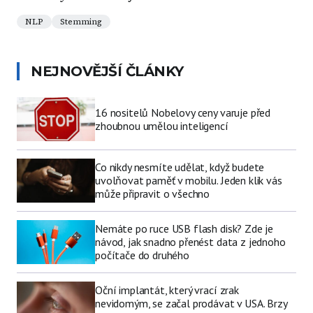
NLP
Stemming
NEJNOVĚJŠÍ ČLÁNKY
16 nositelů Nobelovy ceny varuje před
zhoubnou umělou inteligencí
Co nikdy nesmíte udělat, když budete
uvolňovat paměť v mobilu. Jeden klik vás
může připravit o všechno
Nemáte po ruce USB flash disk? Zde je
návod, jak snadno přenést data z jednoho
počítače do druhého
Oční implantát, který vrací zrak
nevidomým, se začal prodávat v USA. Brzy