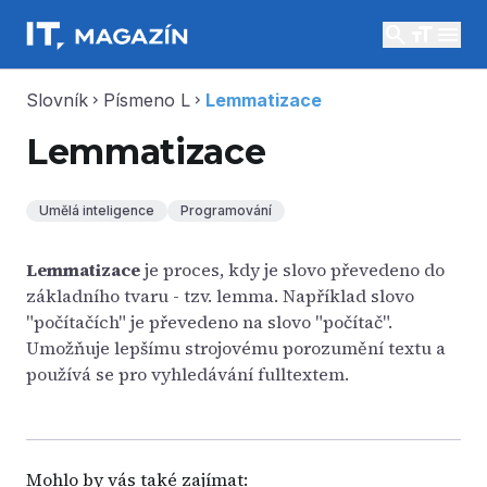
search
menu
Slovník
Písmeno L
Lemmatizace
chevron_right
chevron_right
Lemmatizace
Umělá inteligence
Programování
Lemmatizace
je proces, kdy je slovo převedeno do
základního tvaru - tzv. lemma. Například slovo
"počítačích" je převedeno na slovo "počítač".
Umožňuje lepšímu strojovému porozumění textu a
používá se pro vyhledávání fulltextem.
Mohlo by vás také zajímat: