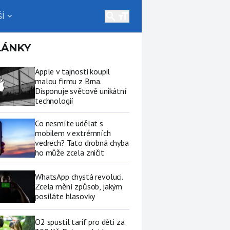
search
Í
expand_more
LÁNKY
Apple v tajnosti koupil
malou firmu z Brna.
Disponuje světově unikátní
technologií
Co nesmíte udělat s
mobilem v extrémních
vedrech? Tato drobná chyba
ho může zcela zničit
WhatsApp chystá revoluci.
Zcela mění způsob, jakým
posíláte hlasovky
O2 spustil tarif pro děti za