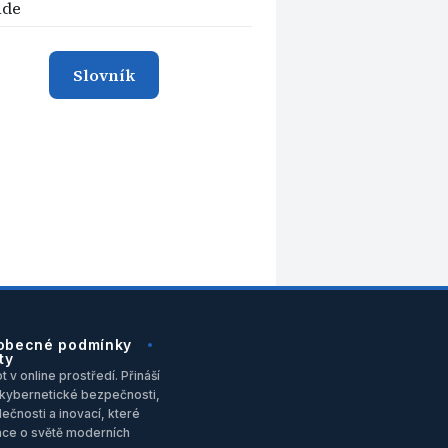
ade
Slovník
obecné podmínky
ty
 v online prostředí. Přináší
u, kybernetické bezpečnosti,
ečnosti a inovací, které
ace o světě moderních