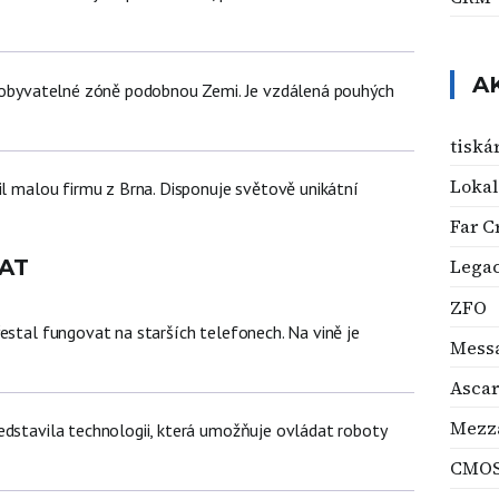
A
v obyvatelné zóně podobnou Zemi. Je vzdálená pouhých
tiská
Lokal
il malou firmu z Brna. Disponuje světově unikátní
Far C
AT
Legac
ZFO
estal fungovat na starších telefonech. Na vině je
Mess
Ascar
Mezz
edstavila technologii, která umožňuje ovládat roboty
CMO