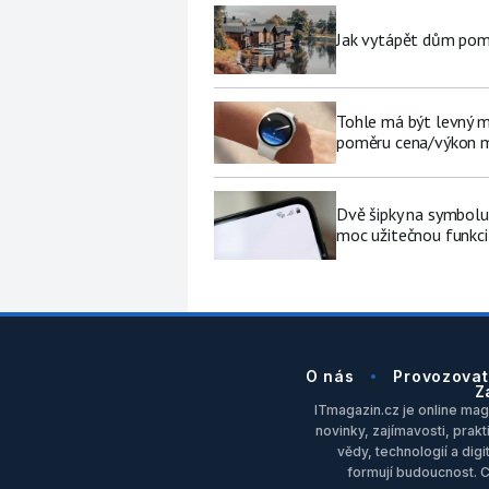
Jak vytápět dům pomo
Tohle má být levný 
poměru cena/výkon m
Dvě šipky na symbolu
moc užitečnou funkci 
O nás
Provozovat
Z
ITmagazin.cz je online maga
novinky, zajímavosti, prakt
vědy, technologií a dig
formují budoucnost. 