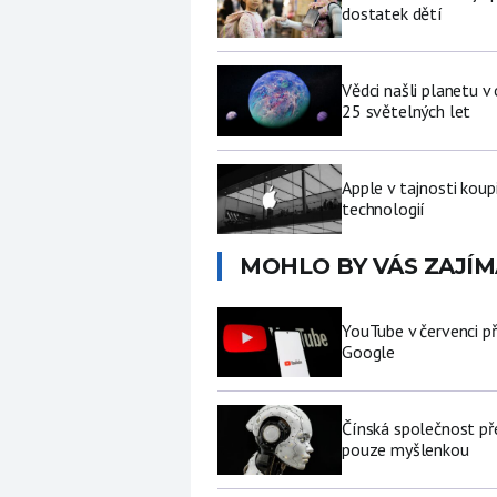
dostatek dětí
Vědci našli planetu 
25 světelných let
Apple v tajnosti koup
technologií
MOHLO BY VÁS ZAJÍM
YouTube v červenci př
Google
Čínská společnost př
pouze myšlenkou