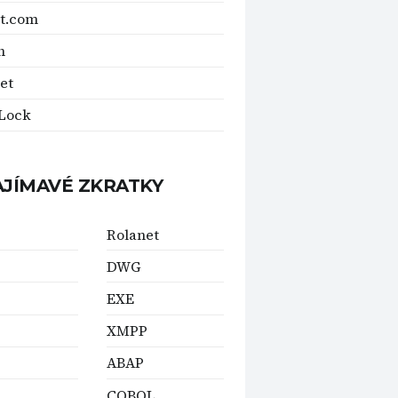
t.com
h
et
Lock
AJÍMAVÉ ZKRATKY
Rolanet
DWG
EXE
XMPP
ABAP
COBOL