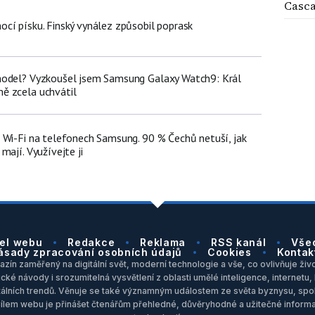
Casc
cí písku. Finský vynález způsobil poprask
model? Vyzkoušel jsem Samsung Galaxy Watch9: Král
ě zcela uchvátil
 Wi-Fi na telefonech Samsung. 90 % Čechů netuší, jak
mají. Využívejte ji
el webu
Redakce
Reklama
RSS kanál
Vše
ásady zpracování osobních údajů
Cookies
Kontak
zín zaměřený na digitální svět, moderní technologie a vše, co ovlivňuje život
ické návody i srozumitelná vysvětlení z oblasti umělé inteligence, internet
itálních trendů. Věnuje se také významným událostem ze světa byznysu, spol
Cílem webu je přinášet čtenářům přehledné, důvěryhodné a užitečné inform