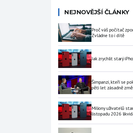
NEJNOVĚJŠÍ ČLÁNKY
Proč váš počítač zpo
Zvládne to i dítě
Jak zrychlit starý iP
Šimpanzi, kteří se p
pěti let zásadně změní
Miliony uživatelů st
listopadu 2026 likvi