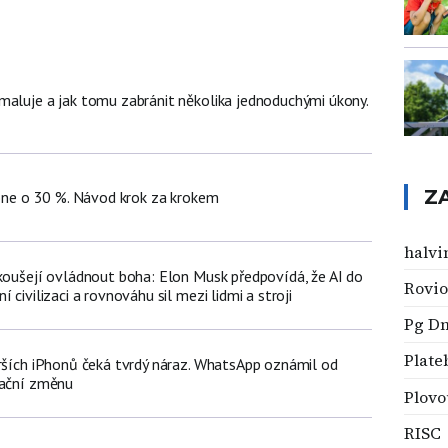
maluje a jak tomu zabránit několika jednoduchými úkony.
Z
hone o 30 %. Návod krok za krokem
halvi
okoušejí ovládnout boha: Elon Musk předpovídá, že AI do
Rovio
 civilizaci a rovnováhu sil mezi lidmi a stroji
Pg D
Plate
arších iPhonů čeká tvrdý náraz. WhatsApp oznámil od
dační změnu
Plovo
RISC