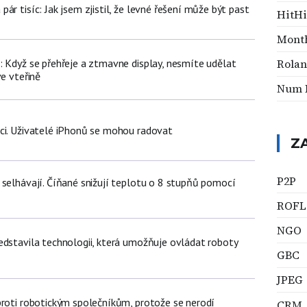
ár tisíc: Jak jsem zjistil, že levné řešení může být past
HitHi
Mont
: Když se přehřeje a ztmavne display, nesmíte udělat
Rolan
ve vteřině
Num 
ci. Uživatelé iPhonů se mohou radovat
Z
P2P
 selhávají. Číňané snižují teplotu o 8 stupňů pomocí
ROFL
NGO
edstavila technologii, která umožňuje ovládat roboty
GBC
JPEG
proti robotickým společníkům, protože se nerodí
CRM