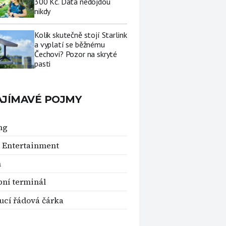
300 Kč. Data nedojdou
nikdy
Kolik skutečně stojí Starlink
a vyplatí se běžnému
Čechovi? Pozor na skryté
pasti
AJÍMAVÉ POJMY
ng
 Entertainment
n
bní terminál
ucí řádová čárka