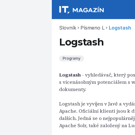
Slovník
Písmeno L
Logstash
chevron_right
chevron_right
Logstash
Programy
Logstash
- vyhledávač, který po
s vícenásobným potenciálem s
dokumenty.
Logstash je vyvíjen v Javě a vy
Apache. Oficiální klienti jsou k 
dalších. Jedná se o nejpopulárn
Apache Solr, také založený na Lu