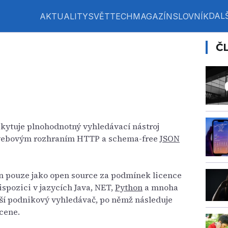
DALŠ
AKTUALITY
SVĚT
TECH
MAGAZÍN
SLOVNÍK
Č
skytuje plnohodnotný vyhledávací nástroj
 webovým rozhraním HTTP a schema-free
JSON
dán pouze jako open source za podmínek licence
dispozici v jazycích Java, NET,
Python
a mnoha
ější podnikový vyhledávač, po němž následuje
cene.