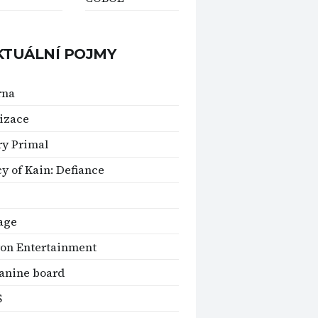
KTUÁLNÍ POJMY
rna
izace
ry Primal
y of Kain: Defiance
age
on Entertainment
anine board
S