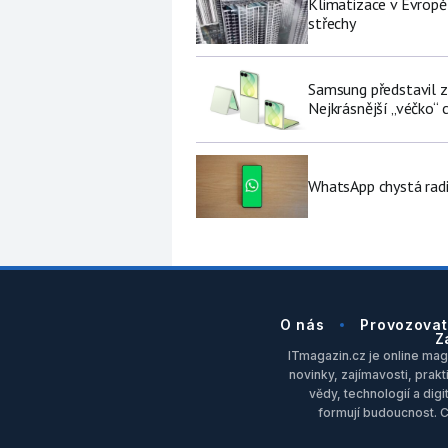
Klimatizace v Evropě
střechy
Samsung představil zá
Nejkrásnější „véčko“ c
WhatsApp chystá radi
O nás
Provozovat
Z
ITmagazin.cz je online maga
novinky, zajímavosti, prakt
vědy, technologií a dig
formují budoucnost. 