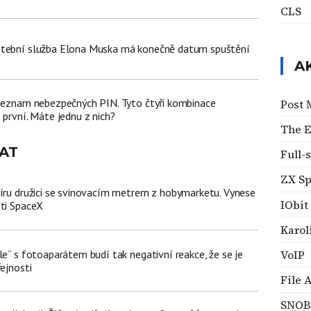
CLS
atební služba Elona Muska má konečně datum spuštění
A
 seznam nebezpečných PIN. Tyto čtyři kombinace
Post
 první. Máte jednu z nich?
The E
AT
Full-
ZX S
míru družici se svinovacím metrem z hobymarketu. Vynese
IObit
sti SpaceX
Karol
le“ s fotoaparátem budí tak negativní reakce, že se je
VoIP
řejnosti
File 
SNOB