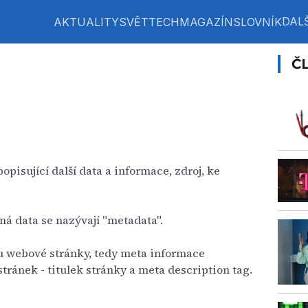
DALŠ
AKTUALITY
SVĚT
TECH
MAGAZÍN
SLOVNÍK
Č
opisující další data a informace, zdroj, ke
iná data se nazývají "metadata".
 webové stránky, tedy meta informace
ránek - titulek stránky a meta description tag.