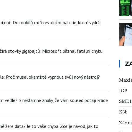
jení: Do mobilů míří revoluční baterie, které vydrží
írá stovky gigabajtů: Microsoft přiznal fatální chybu
Z
le: Proč musel okamžitě vypnout svůj nový nástroj?
Maxi
IGP
dem vedle? 3 neklamné znaky, že vám soused potají krade
SMD
K3b
Zázn
ě žere data? Je to vaše chyba. Zde je návod, jak to