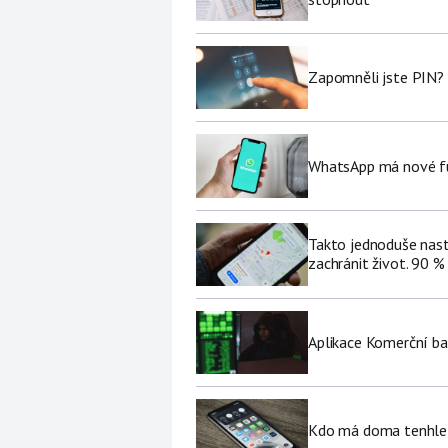
Zapomněli jste PIN? 
WhatsApp má nové fu
Takto jednoduše nast
zachránit život. 90 %
Aplikace Komerční ban
Kdo má doma tenhle 