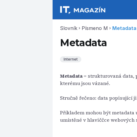
Slovník
Písmeno M
Metadata
chevron_right
chevron_right
Metadata
Internet
Metadata
= strukturovaná data, p
kterému jsou vázané.
Stručně řečeno: data popisující j
Příkladem mohou být metadata u
umístěné v hlaviččce webových st