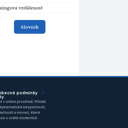
ingova vzdálenost
Slovník
obecné podmínky
ty
 v online prostředí. Přináší
u, kybernetické bezpečnosti,
ečnosti a inovací, které
ace o světě moderních