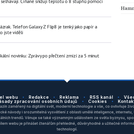
 selhávají. Číňané snižují teplotu o 8 stupňů pomocí
Hamm
zrak. Telefon Galaxy Z Flip8 je tenký jako papír a
o jste viděli
kální novinku: Zprávy po přečtení zmizí za 5 minut
el webu
Redakce
Reklama
RSS kanál
Vše
ásady zpracování osobních údajů
Cookies
Kontak
zín zaměřený na digitální svět, moderní technologie a vše, co ovlivňuje život
ické návody i srozumitelná vysvětlení z oblasti umělé inteligence, internet
itálních trendů. Věnuje se také významným událostem ze světa byznysu, spol
Cílem webu je přinášet čtenářům přehledné, důvěryhodné a užitečné inform
technologií.