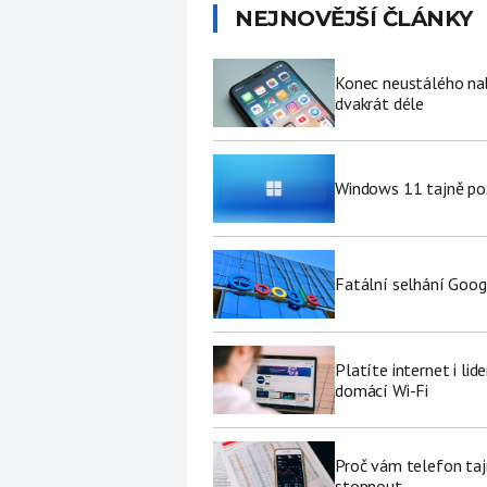
NEJNOVĚJŠÍ ČLÁNKY
Konec neustálého nabí
dvakrát déle
Windows 11 tajně pož
Fatální selhání Goog
Platíte internet i li
domácí Wi-Fi
Proč vám telefon tajn
stopnout