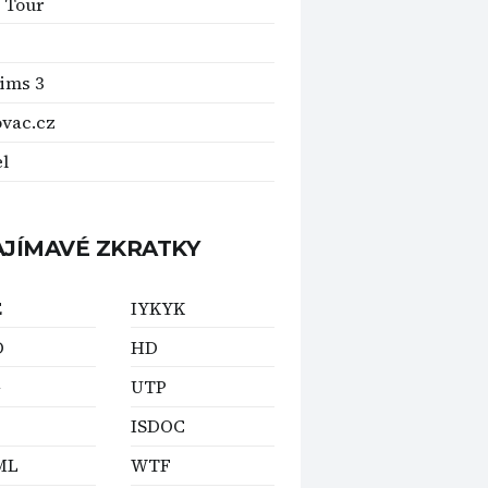
 Tour
ims 3
ovac.cz
el
AJÍMAVÉ ZKRATKY
E
IYKYK
D
HD
G
UTP
ISDOC
ML
WTF