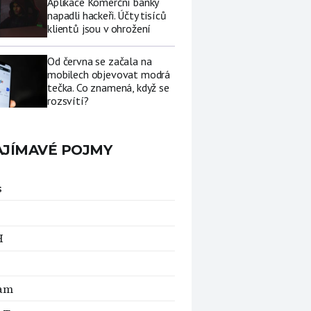
Aplikace Komerční banky
napadli hackeři. Účty tisíců
klientů jsou v ohrožení
Od června se začala na
mobilech objevovat modrá
tečka. Co znamená, když se
rozsvítí?
AJÍMAVÉ POJMY
s
H
am