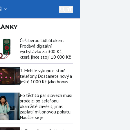
search
Í
expand_more
LÁNKY
Češi berou Lidl útokem.
Prodává digitální
vychytávku za 300 Kč,
která jinde stojí 10 000 Kč
T-Mobile vykupuje staré
telefony. Dostanete nový a
ještě 1000 Kč jako bonus
Po těchto pár slovech musí
prodejci po telefonu
okamžitě zavěsit, jinak
zaplatí milionovou pokutu.
Naučte se je