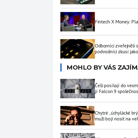
Fintech X Money: Pl
Odborníci zveřejněli
podvodníci zkusí jako
MOHLO BY VÁS ZAJÍM
Češi posílají do ves
jí Falcon 9 společno
Chytré „úchylácké brý
muži bojí nosit na ve