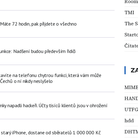
Room
TMI
The S
Máte 72 hodin, pak přijdete o všechno
Start
Čitat
nkce: Nadšení budou především řidiči
Z
avíte na telefonu chytrou funkci, která vám může
 Čechů o ní nikdy neslyšelo
MIM
HAN
ky napadli hackeři. Účty tisíců klientů jsou v ohrožení
UTF
hdd
DHT
starý iPhone, dostane od sběratelů 1 000 000 Kč