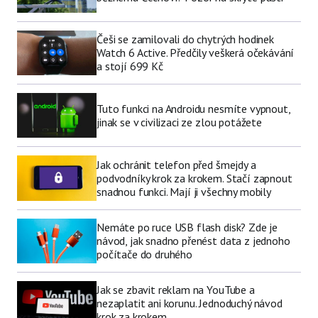
Češi se zamilovali do chytrých hodinek
Watch 6 Active. Předčily veškerá očekávání
a stojí 699 Kč
Tuto funkci na Androidu nesmíte vypnout,
jinak se v civilizaci ze zlou potážete
Jak ochránit telefon před šmejdy a
podvodníky krok za krokem. Stačí zapnout
snadnou funkci. Mají ji všechny mobily
Nemáte po ruce USB flash disk? Zde je
návod, jak snadno přenést data z jednoho
počítače do druhého
Jak se zbavit reklam na YouTube a
nezaplatit ani korunu. Jednoduchý návod
krok za krokem