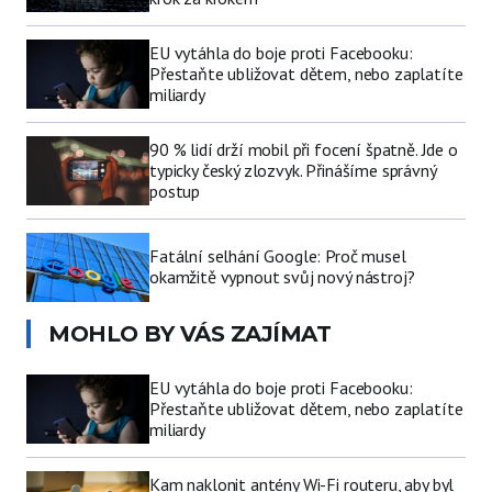
EU vytáhla do boje proti Facebooku:
Přestaňte ubližovat dětem, nebo zaplatíte
miliardy
90 % lidí drží mobil při focení špatně. Jde o
typicky český zlozvyk. Přinášíme správný
postup
Fatální selhání Google: Proč musel
okamžitě vypnout svůj nový nástroj?
MOHLO BY VÁS ZAJÍMAT
EU vytáhla do boje proti Facebooku:
Přestaňte ubližovat dětem, nebo zaplatíte
miliardy
Kam naklonit antény Wi-Fi routeru, aby byl