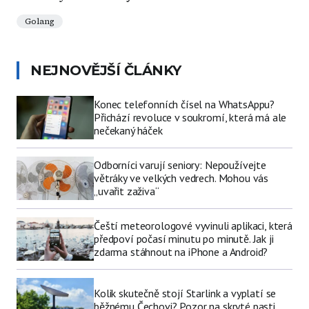
Golang
NEJNOVĚJŠÍ ČLÁNKY
Konec telefonních čísel na WhatsAppu?
Přichází revoluce v soukromí, která má ale
nečekaný háček
Odborníci varují seniory: Nepoužívejte
větráky ve velkých vedrech. Mohou vás
„uvařit zaživa“
Čeští meteorologové vyvinuli aplikaci, která
předpoví počasí minutu po minutě. Jak ji
zdarma stáhnout na iPhone a Android?
Kolik skutečně stojí Starlink a vyplatí se
běžnému Čechovi? Pozor na skryté pasti