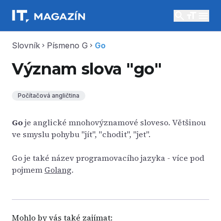
search
menu
Slovník
Písmeno G
Go
chevron_right
chevron_right
Význam slova "go"
Počítačová angličtina
Go
je anglické mnohovýznamové sloveso. Většinou
ve smyslu pohybu "jít", "chodit", "jet".
Go je také název programovacího jazyka - více pod
pojmem
Golang
.
Mohlo by vás také zajímat: