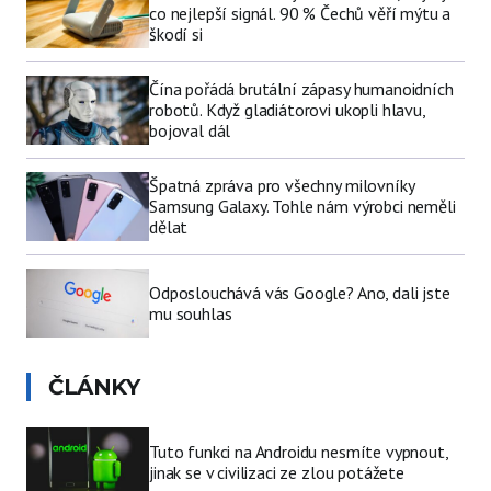
co nejlepší signál. 90 % Čechů věří mýtu a
škodí si
Čína pořádá brutální zápasy humanoidních
robotů. Když gladiátorovi ukopli hlavu,
bojoval dál
Špatná zpráva pro všechny milovníky
Samsung Galaxy. Tohle nám výrobci neměli
dělat
Odposlouchává vás Google? Ano, dali jste
mu souhlas
ČLÁNKY
Tuto funkci na Androidu nesmíte vypnout,
jinak se v civilizaci ze zlou potážete