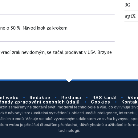
3G
aptX
hone o 30 %. Návod krok za krokem
 vrací zrak nevidomým, se začal prodávat v USA. Brzy se
el webu
Redakce
Reklama
RSS kanál
Vše
ásady zpracování osobních údajů
Cookies
Kontak
zín zaměřený na digitální svět, moderní technologie a vše, co ovlivňuje život
ické návody i srozumitelná vysvětlení z oblasti umělé inteligence, internet
itálních trendů. Věnuje se také významným událostem ze světa byznysu, spol
Cílem webu je přinášet čtenářům přehledné, důvěryhodné a užitečné inform
technologií.