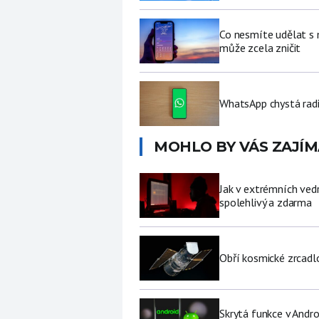
Co nesmíte udělat s
může zcela zničit
WhatsApp chystá radi
MOHLO BY VÁS ZAJÍM
Jak v extrémních vedr
spolehlivý a zdarma
Obří kosmické zrcad
Skrytá funkce v Andro