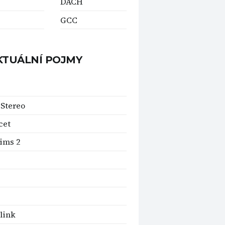
DACH
GCC
KTUÁLNÍ POJMY
 Stereo
cet
ims 2
link