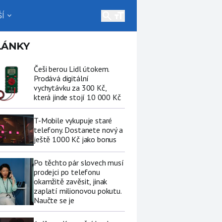
search
Í
expand_more
LÁNKY
Češi berou Lidl útokem.
Prodává digitální
vychytávku za 300 Kč,
která jinde stojí 10 000 Kč
T-Mobile vykupuje staré
telefony. Dostanete nový a
ještě 1000 Kč jako bonus
Po těchto pár slovech musí
prodejci po telefonu
okamžitě zavěsit, jinak
zaplatí milionovou pokutu.
Naučte se je