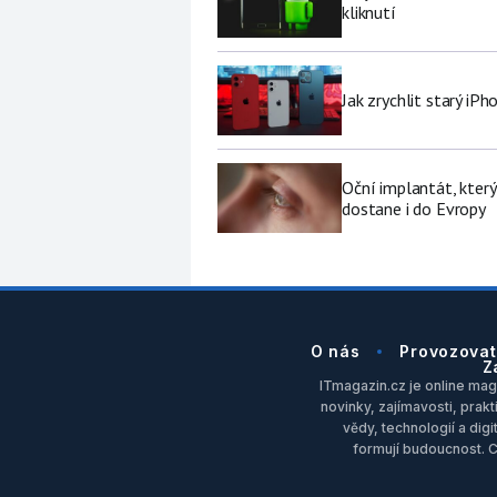
kliknutí
Jak zrychlit starý iP
Oční implantát, který
dostane i do Evropy
O nás
Provozovat
Z
ITmagazin.cz je online maga
novinky, zajímavosti, prakt
vědy, technologií a dig
formují budoucnost. 