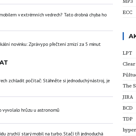
MP3
ECC
 mobilem v extrémních vedrech? Tato drobná chyba ho
A
kální novinku: Zprávy po přečtení zmizí za 5 minut
LPT
AT
Clear
Půltu
ech zchladit počítač: Stáhněte si jednoduchý nástroj, je
The S
JIRA
BCD
lo vyvolalo hrůzu u astronomů
TDP
hyper
idu zrychlí starý mobil na turbo. Stačí tři jednoduchá