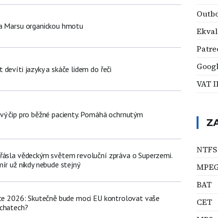
Outbo
na Marsu organickou hmotu
Ekval
Patre
Googl
devíti jazyky a skáče lidem do řeči
VAT I
vý čip pro běžné pacienty. Pomáhá ochrnutým
Z
NTFS
řásla vědeckým světem revoluční zpráva o Superzemi.
ír už nikdy nebude stejný
MPEG
BAT
nce 2026: Skutečně bude moci EU kontrolovat vaše
CET
 chatech?