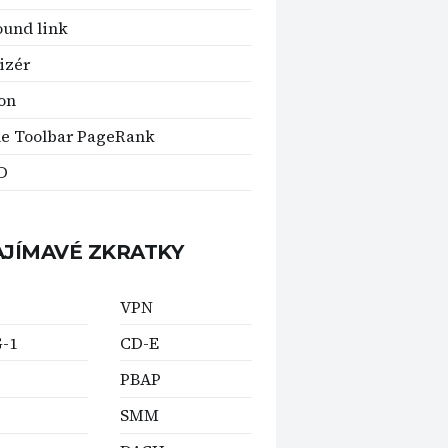
und link
izér
on
e Toolbar PageRank
D
AJÍMAVÉ ZKRATKY
VPN
-1
CD-E
PBAP
SMM