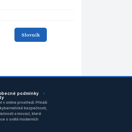
Slovník
obecné podmínky
ty
 v online prostředí. Přináší
u, kybernetické bezpečnosti,
ečnosti a inovací, které
ace o světě moderních