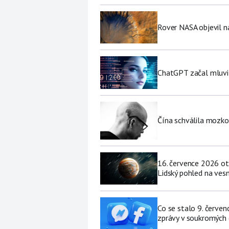
Rover NASA objevil 
ChatGPT začal mluvit 
Čína schválila mozko
16. července 2026 ot
Lidský pohled na vesm
Co se stalo 9. červe
zprávy v soukromých