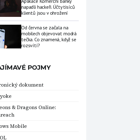
Aplikace Komerční banky
napadli hackeři. Účty tisíců
klientů jsou v ohrožení
Od června se začala na
mobilech objevovat modrá
tečka. Co znamená, když se
rozsvítí?
AJÍMAVÉ POJMY
ronický dokument
-yoke
ons & Dragons Online:
mreach
ows Mobile
OL