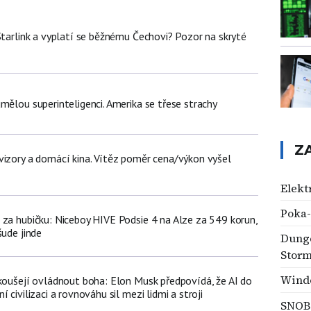
Starlink a vyplatí se běžnému Čechovi? Pozor na skryté
mělou superinteligenci. Amerika se třese strachy
Z
vizory a domácí kina. Vítěz poměr cena/výkon vyšel
Elekt
Poka
 za hubičku: Niceboy HIVE Podsie 4 na Alze za 549 korun,
šude jinde
Dunge
Stor
Wind
okoušejí ovládnout boha: Elon Musk předpovídá, že AI do
 civilizaci a rovnováhu sil mezi lidmi a stroji
SNOB