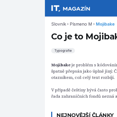
Slovník
Písmeno M
Mojibake
chevron_right
chevron_right
Co je to Mojiba
Typografie
Mojibake
je problém s kódování
špatně přepsán jako úplně jiný.
otazníkem, což celý text rozbíjí.
V případě češtiny bývá často p
řada zahraničních fondů nezná a 
NEJNOVĚJŠÍ ČLÁNKY