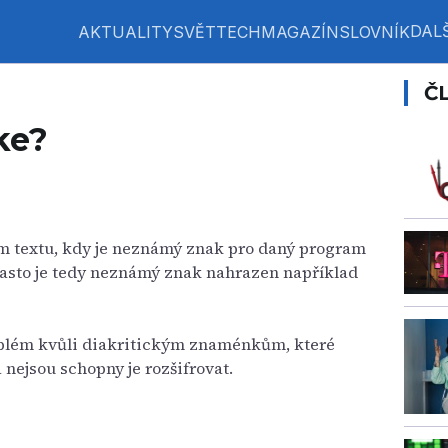
DALŠ
AKTUALITY
SVĚT
TECH
MAGAZÍN
SLOVNÍK
Č
ke?
m textu, kdy je neznámý znak pro daný program
 Často je tedy neznámý znak nahrazen například
roblém kvůli diakritickým znaménkům, které
nejsou schopny je rozšifrovat.