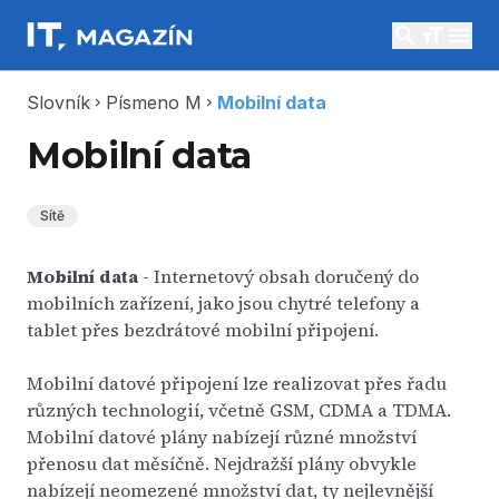
search
menu
Slovník
Písmeno M
Mobilní data
chevron_right
chevron_right
Mobilní data
Sítě
Mobilní data
- Internetový obsah doručený do
mobilních zařízení, jako jsou chytré telefony a
tablet přes bezdrátové mobilní připojení.
Mobilní datové připojení lze realizovat přes řadu
různých technologií, včetně GSM, CDMA a TDMA.
Mobilní datové plány nabízejí různé množství
přenosu dat měsíčně. Nejdražší plány obvykle
nabízejí neomezené množství dat, ty nejlevnější