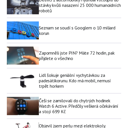
stávky kvůli nasazení 25 000 humanoidních
robotů
Seznam se soudí s Googlem o 10 miliard
korun
Zapomněli jste PIN? Máte 72 hodin, pak
přijdete o všechno
Lidl šokuje geniální vychytávkou za
padesátikorunu. Kdo má mobil, nemusí
trpět horkem
Češi se zamilovali do chytrých hodinek
Watch 6 Active. Předčily veškerá očekávání
a stojí 699 Kč
Objevil jsem perlu mezi elektrokoly.