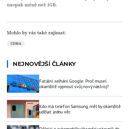
naopak méně než 1GB.
Mohlo by vás také zajímat:
CDMA
NEJNOVĚJŠÍ ČLÁNKY
Fatální selhání Google: Proč musel
okamžitě vypnout svůj nový nástroj?
Kdo má telefon Samsung, měl by okamžitě
udělat jednu věc
Dělníci z automobilky Hyundai vstoupili do