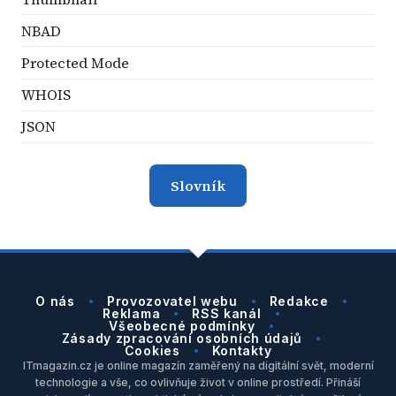
NBAD
Protected Mode
WHOIS
JSON
Slovník
O nás
Provozovatel webu
Redakce
Reklama
RSS kanál
Všeobecné podmínky
Zásady zpracování osobních údajů
Cookies
Kontakty
ITmagazin.cz je online magazín zaměřený na digitální svět, moderní
technologie a vše, co ovlivňuje život v online prostředí. Přináší