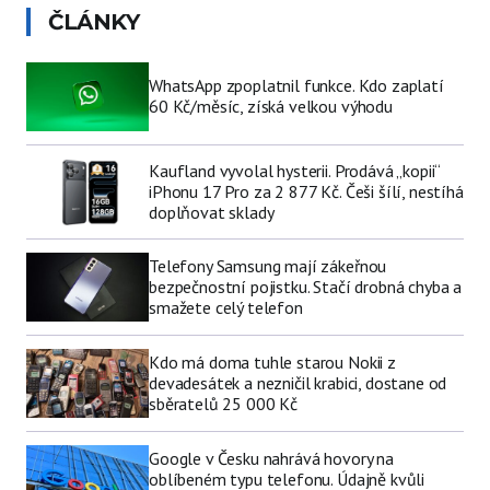
ČLÁNKY
WhatsApp zpoplatnil funkce. Kdo zaplatí
60 Kč/měsíc, získá velkou výhodu
Kaufland vyvolal hysterii. Prodává „kopii“
iPhonu 17 Pro za 2 877 Kč. Češi šílí, nestíhá
doplňovat sklady
Telefony Samsung mají zákeřnou
bezpečnostní pojistku. Stačí drobná chyba a
smažete celý telefon
Kdo má doma tuhle starou Nokii z
devadesátek a nezničil krabici, dostane od
sběratelů 25 000 Kč
Google v Česku nahrává hovory na
oblíbeném typu telefonu. Údajně kvůli