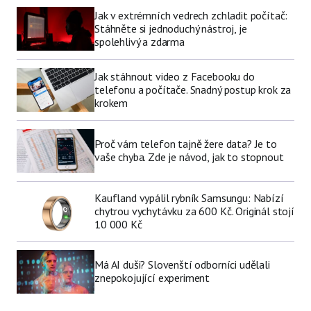
Jak v extrémních vedrech zchladit počítač:
Stáhněte si jednoduchý nástroj, je
spolehlivý a zdarma
Jak stáhnout video z Facebooku do
telefonu a počítače. Snadný postup krok za
krokem
Proč vám telefon tajně žere data? Je to
vaše chyba. Zde je návod, jak to stopnout
Kaufland vypálil rybník Samsungu: Nabízí
chytrou vychytávku za 600 Kč. Originál stojí
10 000 Kč
Má AI duši? Slovenští odborníci udělali
znepokojující experiment