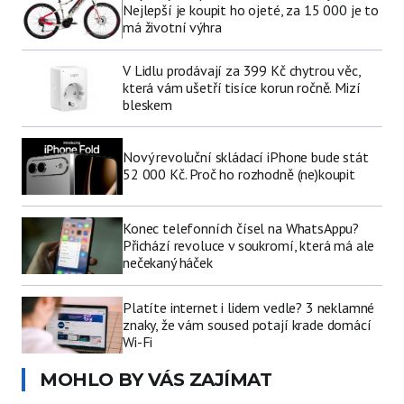
Nejlepší je koupit ho ojeté, za 15 000 je to
má životní výhra
V Lidlu prodávají za 399 Kč chytrou věc,
která vám ušetří tisíce korun ročně. Mizí
bleskem
Nový revoluční skládací iPhone bude stát
52 000 Kč. Proč ho rozhodně (ne)koupit
Konec telefonních čísel na WhatsAppu?
Přichází revoluce v soukromí, která má ale
nečekaný háček
Platíte internet i lidem vedle? 3 neklamné
znaky, že vám soused potají krade domácí
Wi-Fi
MOHLO BY VÁS ZAJÍMAT