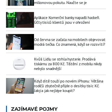
milionovou pokutu. Naučte se je
Aplikace Komerční banky napadli hackeři.
Účty tisíců klientů jsou v ohrožení
Od června se začala na mobilech objevovat
modrá tečka. Co znamená, když se rozsvítí?
Kvůli Lidlu se strhla hysterie. Prodává
tiskárnu za 800 Kč. Tištění z mobilu nikdy
nebylo snadnější
Když dítě touží po novém iPhonu: Většina
rodičů zbytečně přijde o desítky tisíc Kč.
Jaký a jak nejlépe koupit?
ZAJÍMAVÉ POJMY