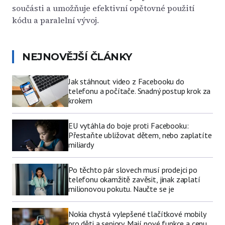
součásti a umožňuje efektivní opětovné použití
kódu a paralelní vývoj.
NEJNOVĚJŠÍ ČLÁNKY
Jak stáhnout video z Facebooku do
telefonu a počítače. Snadný postup krok za
krokem
EU vytáhla do boje proti Facebooku:
Přestaňte ubližovat dětem, nebo zaplatíte
miliardy
Po těchto pár slovech musí prodejci po
telefonu okamžitě zavěsit, jinak zaplatí
milionovou pokutu. Naučte se je
Nokia chystá vylepšené tlačítkové mobily
pro děti a seniory. Mají nové funkce a cenu