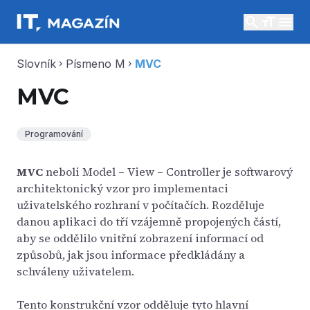
search
menu
Slovník
Písmeno M
MVC
chevron_right
chevron_right
MVC
Programování
MVC
neboli Model – View – Controller je softwarový
architektonický vzor pro implementaci
uživatelského rozhraní v počítačích. Rozděluje
danou aplikaci do tří vzájemně propojených částí,
aby se oddělilo vnitřní zobrazení informací od
způsobů, jak jsou informace předkládány a
schváleny uživatelem.
Tento konstrukční vzor odděluje tyto hlavní