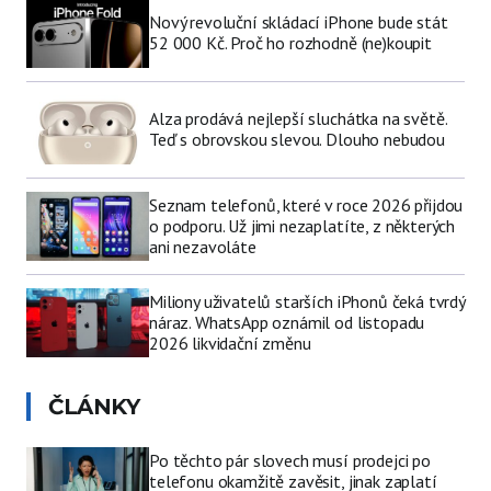
Nový revoluční skládací iPhone bude stát
52 000 Kč. Proč ho rozhodně (ne)koupit
Alza prodává nejlepší sluchátka na světě.
Teď s obrovskou slevou. Dlouho nebudou
Seznam telefonů, které v roce 2026 přijdou
o podporu. Už jimi nezaplatíte, z některých
ani nezavoláte
Miliony uživatelů starších iPhonů čeká tvrdý
náraz. WhatsApp oznámil od listopadu
2026 likvidační změnu
ČLÁNKY
Po těchto pár slovech musí prodejci po
telefonu okamžitě zavěsit, jinak zaplatí