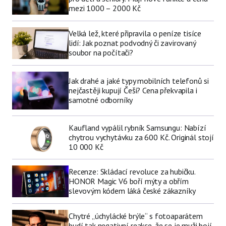
mezi 1000 – 2000 Kč
Velká lež, které připravila o peníze tisíce
lidí: Jak poznat podvodný či zavirovaný
soubor na počítači?
Jak drahé a jaké typy mobilních telefonů si
nejčastěji kupují Češi? Cena překvapila i
samotné odborníky
Kaufland vypálil rybník Samsungu: Nabízí
chytrou vychytávku za 600 Kč. Originál stojí
10 000 Kč
Recenze: Skládací revoluce za hubičku.
HONOR Magic V6 boří mýty a obřím
slevovým kódem láká české zákazníky
Chytré „úchylácké brýle“ s fotoaparátem
budí tak negativní reakce, že se je muži bojí