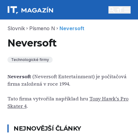
search
menu
Slovník
Písmeno N
Neversoft
chevron_right
chevron_right
Neversoft
Technologické firmy
Neversoft
(Neversoft Entertainment) je počítačová
firma založená v roce 1994.
Tato firma vytvořila například hru
Tony Hawk's Pro
Skater 4
.
NEJNOVĚJŠÍ ČLÁNKY