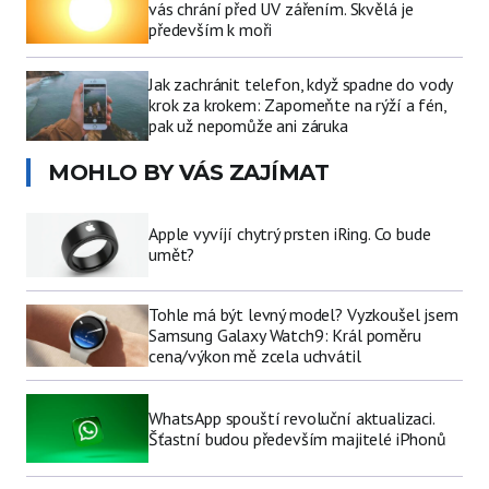
vás chrání před UV zářením. Skvělá je
především k moři
Jak zachránit telefon, když spadne do vody
krok za krokem: Zapomeňte na rýží a fén,
pak už nepomůže ani záruka
MOHLO BY VÁS ZAJÍMAT
Apple vyvíjí chytrý prsten iRing. Co bude
umět?
Tohle má být levný model? Vyzkoušel jsem
Samsung Galaxy Watch9: Král poměru
cena/výkon mě zcela uchvátil
WhatsApp spouští revoluční aktualizaci.
Šťastní budou především majitelé iPhonů