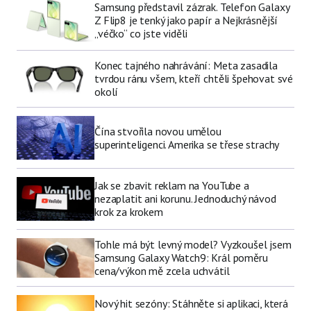
Samsung představil zázrak. Telefon Galaxy
Z Flip8 je tenký jako papír a Nejkrásnější
„véčko“ co jste viděli
Konec tajného nahrávání: Meta zasadila
tvrdou ránu všem, kteří chtěli špehovat své
okolí
Čína stvořila novou umělou
superinteligenci. Amerika se třese strachy
Jak se zbavit reklam na YouTube a
nezaplatit ani korunu. Jednoduchý návod
krok za krokem
Tohle má být levný model? Vyzkoušel jsem
Samsung Galaxy Watch9: Král poměru
cena/výkon mě zcela uchvátil
Nový hit sezóny: Stáhněte si aplikaci, která