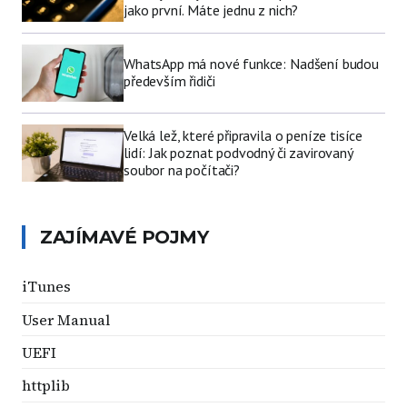
jako první. Máte jednu z nich?
WhatsApp má nové funkce: Nadšení budou
především řidiči
Velká lež, které připravila o peníze tisíce
lidí: Jak poznat podvodný či zavirovaný
soubor na počítači?
ZAJÍMAVÉ POJMY
iTunes
User Manual
UEFI
httplib