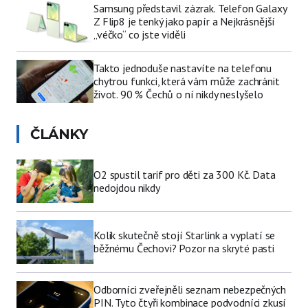
Samsung představil zázrak. Telefon Galaxy
Z Flip8 je tenký jako papír a Nejkrásnější
„véčko“ co jste viděli
Takto jednoduše nastavíte na telefonu
chytrou funkci, která vám může zachránit
život. 90 % Čechů o ní nikdy neslyšelo
ČLÁNKY
O2 spustil tarif pro děti za 300 Kč. Data
nedojdou nikdy
Kolik skutečně stojí Starlink a vyplatí se
běžnému Čechovi? Pozor na skryté pasti
Odborníci zveřejněli seznam nebezpečných
PIN. Tyto čtyři kombinace podvodníci zkusí