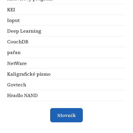
KEI
Input
Deep Learning
CouchDB
pařan
NetWare
Kaligrafické písmo
Govtech
Hradlo NAND
Slovník