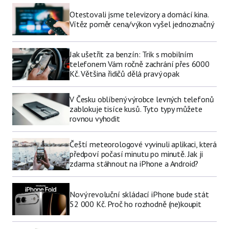
Otestovali jsme televizory a domácí kina.
Vítěz poměr cena/výkon vyšel jednoznačný
Jak ušetřit za benzín: Trik s mobilním
telefonem Vám ročně zachrání přes 6000
Kč. Většina řidičů dělá pravý opak
V Česku oblíbený výrobce levných telefonů
zablokuje tisíce kusů. Tyto typy můžete
rovnou vyhodit
Čeští meteorologové vyvinuli aplikaci, která
předpoví počasí minutu po minutě. Jak ji
zdarma stáhnout na iPhone a Android?
Nový revoluční skládací iPhone bude stát
52 000 Kč. Proč ho rozhodně (ne)koupit