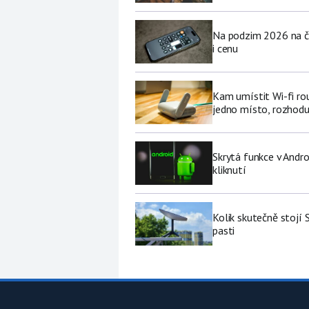
Na podzim 2026 na če
i cenu
Kam umístit Wi-fi ro
jedno místo, rozhodu
Skrytá funkce v Andro
kliknutí
Kolik skutečně stojí 
pasti