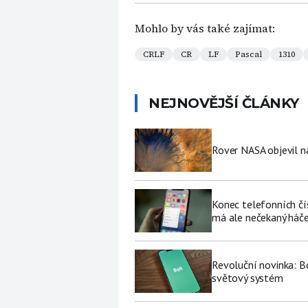
Mohlo by vás také zajímat:
CRLF
CR
LF
Pascal
1310
NEJNOVĚJŠÍ ČLÁNKY
Rover NASA objevil 
Konec telefonních čí
má ale nečekaný háč
Revoluční novinka: Bo
světový systém