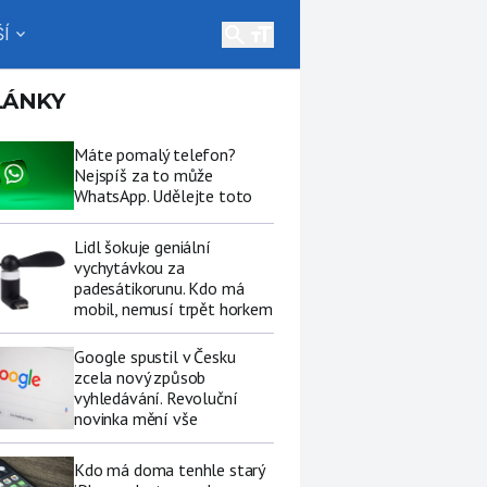
search
Í
expand_more
LÁNKY
Máte pomalý telefon?
Nejspíš za to může
WhatsApp. Udělejte toto
Lidl šokuje geniální
vychytávkou za
padesátikorunu. Kdo má
mobil, nemusí trpět horkem
Google spustil v Česku
zcela nový způsob
vyhledávání. Revoluční
novinka mění vše
Kdo má doma tenhle starý