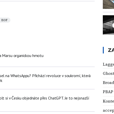
EOF
Z
na Marsu organickou hmotu
Lagg
Ghos
sel na WhatsAppu? Přichází revoluce v soukromí, která
ek
Broad
PBAP
lt si v Česku objednáte přes ChatGPT. Je to nejsnazší
Konte
accep