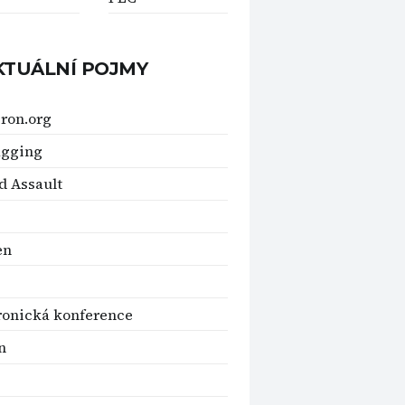
KTUÁLNÍ POJMY
ron.org
agging
 Assault
en
ronická konference
n