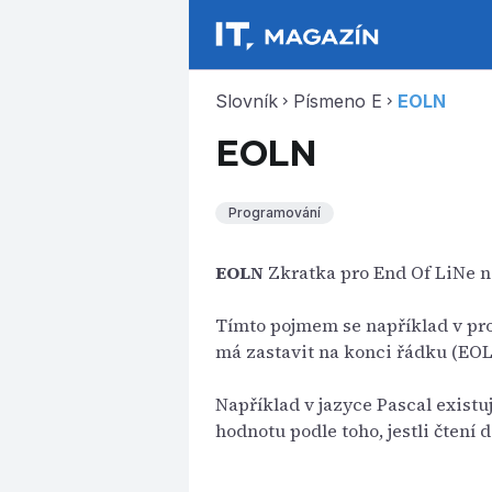
Slovník
Písmeno E
EOLN
chevron_right
chevron_right
EOLN
Programování
EOLN
Zkratka pro End Of LiNe n
Tímto pojmem se například v pro
má zastavit na konci řádku (EOL
Například v jazyce Pascal existu
hodnotu podle toho, jestli čtení d