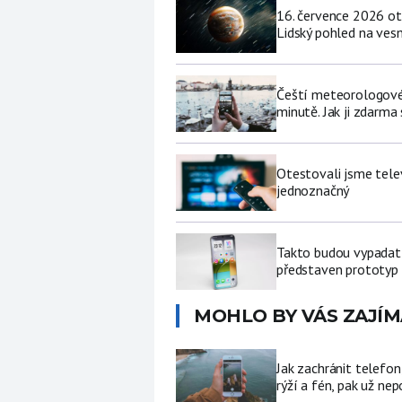
16. července 2026 ot
Lidský pohled na vesm
Čeští meteorologové 
minutě. Jak ji zdarma
Otestovali jsme tele
jednoznačný
Takto budou vypadat 
představen prototyp
MOHLO BY VÁS ZAJÍM
Jak zachránit telefo
rýží a fén, pak už ne