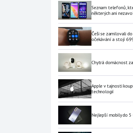
Seznam telefonů, kter
některých ani nezavo
Češi se zamilovali do
očekávání a stojí 69
Chytrá domácnost za p
Apple v tajnosti koup
technologií
Nejlepší mobily do 5