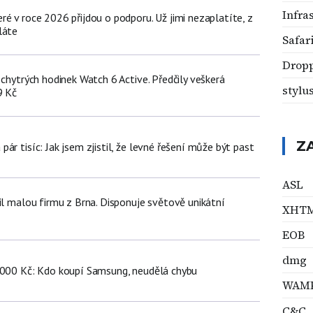
Infra
é v roce 2026 přijdou o podporu. Už jimi nezaplatíte, z
láte
Safar
Drop
 chytrých hodinek Watch 6 Active. Předčily veškerá
stylu
9 Kč
Z
ár tisíc: Jak jsem zjistil, že levné řešení může být past
ASL
il malou firmu z Brna. Disponuje světově unikátní
XHT
EOB
dmg
 000 Kč: Kdo koupí Samsung, neudělá chybu
WAM
C&C