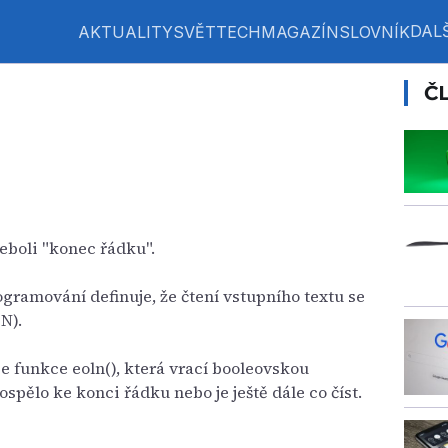
DALŠ
AKTUALITY
SVĚT
TECH
MAGAZÍN
SLOVNÍK
Č
eboli "konec řádku".
gramování definuje, že čtení vstupního textu se
N).
je funkce eoln(), která vrací booleovskou
ospělo ke konci řádku nebo je ještě dále co číst.