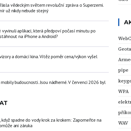
řásla vědeckým světem revoluční zpráva o Superzemi.
ír už nikdy nebude stejný
A
vyvinuli aplikaci, která předpoví počasí minutu po
 stáhnout na iPhone a Android?
WebC
Geot
vizory a domácí kina. Vítěz poměr cena/výkon vyšel
Armed
pipe
keyg
mobily budoucnosti. Jsou nádherné. V červenci 2026 byl
WPA
elekt
AT
příko
n, když spadne do vody krok za krokem: Zapomeňte na
WAV
pomůže ani záruka