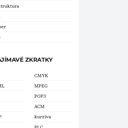
struktura
i
per
s
AJÍMAVÉ ZKRATKY
CMYK
ML
MPEG
POP3
ACM
P
kurzíva
PLC