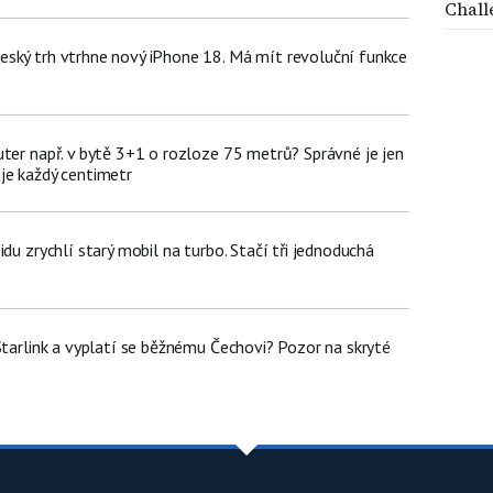
Chall
ský trh vtrhne nový iPhone 18. Má mít revoluční funkce
uter např. v bytě 3+1 o rozloze 75 metrů? Správné je jen
je každý centimetr
idu zrychlí starý mobil na turbo. Stačí tři jednoduchá
Starlink a vyplatí se běžnému Čechovi? Pozor na skryté