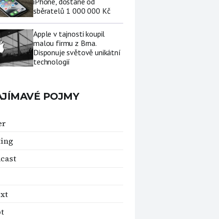
iPhone, dostane od
sběratelů 1 000 000 Kč
Apple v tajnosti koupil
malou firmu z Brna.
Disponuje světově unikátní
technologií
AJÍMAVÉ POJMY
er
ting
cast
xt
t