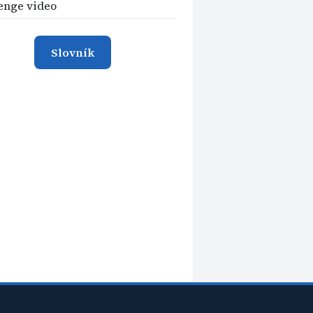
enge video
Slovník