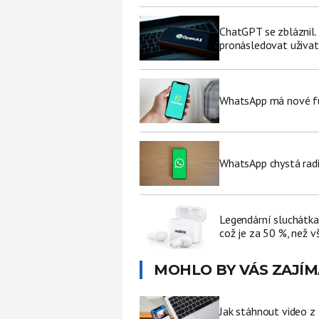
ChatGPT se zbláznil.
pronásledovat uživat
WhatsApp má nové fu
WhatsApp chystá radi
Legendární sluchátka
což je za 50 %, než v
MOHLO BY VÁS ZAJÍM
Jak stáhnout video z