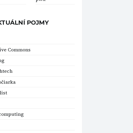
KTUÁLNÍ POJMY
tive Commons
ng
htech
očiarka
list
 computing