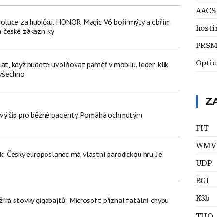
AACS
voluce za hubičku. HONOR Magic V6 boří mýty a obřím
hosti
 české zákazníky
PRSM
Optic
lat, když budete uvolňovat paměť v mobilu. Jeden klik
 všechno
Z
vý čip pro běžné pacienty. Pomáhá ochrnutým
FIT
WMV
k: Český europoslanec má vlastní parodickou hru. Je
UDP
BGI
K3b
írá stovky gigabajtů: Microsoft přiznal fatální chybu
THQ