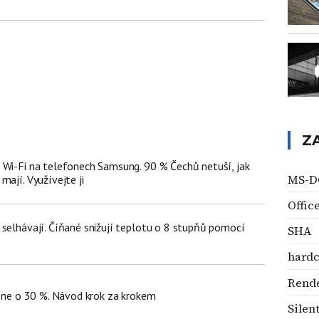
Z
 Wi-Fi na telefonech Samsung. 90 % Čechů netuší, jak
MS-D
mají. Využívejte ji
Offic
 selhávají. Číňané snižují teplotu o 8 stupňů pomocí
SHA
hard
Rend
hone o 30 %. Návod krok za krokem
Silen