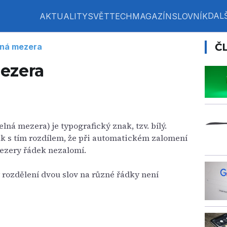
DALŠ
AKTUALITY
SVĚT
TECH
MAGAZÍN
SLOVNÍK
Č
lná mezera
ezera
elná mezera) je typografický znak, tzv. bílý.
k s tím rozdílem, že při automatickém zalomení
ezery řádek nezalomí.
 rozdělení dvou slov na různé řádky není