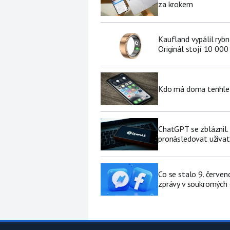
za krokem
Kaufland vypálil ryb
Originál stojí 10 000
Kdo má doma tenhle 
ChatGPT se zbláznil.
pronásledovat uživat
Co se stalo 9. červe
zprávy v soukromých