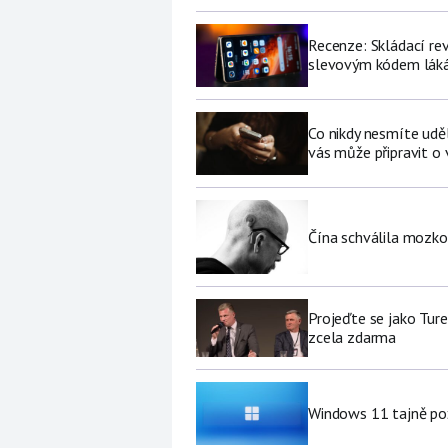
Recenze: Skládací re
slevovým kódem láká
Co nikdy nesmíte udě
vás může připravit o
Čína schválila mozko
Projeďte se jako Ture
zcela zdarma
Windows 11 tajně pož