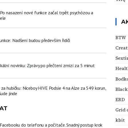
 Po nasazení nové funkce začal trpět psychózou a
ele
A
BTW
nkce: Nadšení budou především řidiči
Crea
Sexti
kální novinku: Zprávy po přečtení zmizí za 5 minut
Healt
Bodk
 za hubičku: Niceboy HIVE Podsie 4 na Alze za 549 korun,
Black
šude jinde
ERD
AT
Grid
kbit
 Facebooku do telefonu a počítače. Snadný postup krok