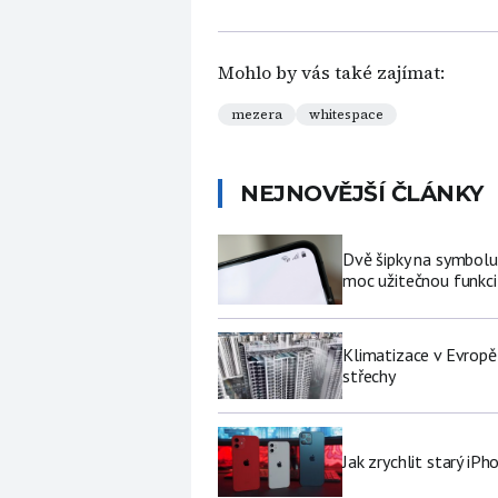
Mohlo by vás také zajímat:
mezera
whitespace
NEJNOVĚJŠÍ ČLÁNKY
Dvě šipky na symbolu
moc užitečnou funkci 
Klimatizace v Evropě
střechy
Jak zrychlit starý iP