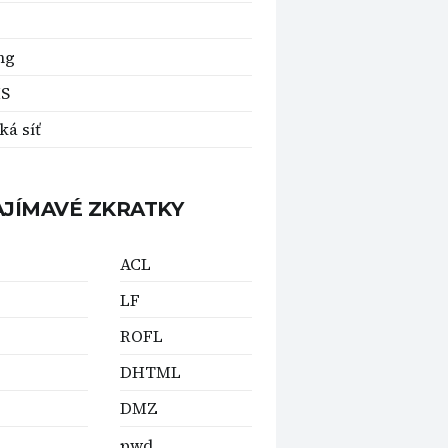
ng
S
ká síť
AJÍMAVÉ ZKRATKY
ACL
LF
ROFL
DHTML
DMZ
pwd