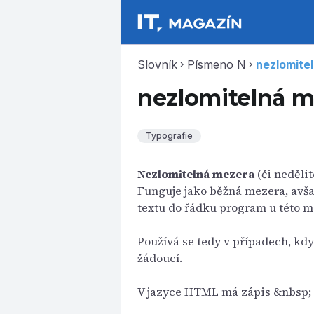
Slovník
Písmeno N
nezlomite
chevron_right
chevron_right
nezlomitelná m
Typografie
Nezlomitelná mezera
(či nedělit
Funguje jako běžná mezera, avša
textu do řádku program u této m
Používá se tedy v případech, kdy
žádoucí.
V jazyce HTML má zápis &nbsp;