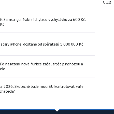
CTR
ník Samsungu: Nabízí chytrou vychytávku za 600 Kč.
 Kč
starý iPhone, dostane od sběratelů 1 000 000 Kč
 Po nasazení nové funkce začal trpět psychózou a
ele
nce 2026: Skutečně bude moci EU kontrolovat vaše
 chatech?