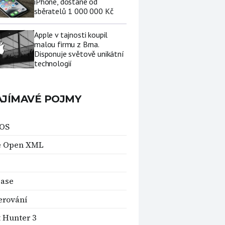
iPhone, dostane od
sběratelů 1 000 000 Kč
Apple v tajnosti koupil
malou firmu z Brna.
Disponuje světově unikátní
technologií
AJÍMAVÉ POJMY
OS
e Open XML
case
erování
t Hunter 3