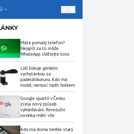
search
Í
expand_more
LÁNKY
Máte pomalý telefon?
Nejspíš za to může
WhatsApp. Udělejte toto
Lidl šokuje geniální
vychytávkou za
padesátikorunu. Kdo má
mobil, nemusí trpět horkem
Google spustil v Česku
zcela nový způsob
vyhledávání. Revoluční
novinka mění vše
Kdo má doma tenhle starý