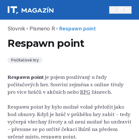
search
menu
Slovník
Písmeno R
Respawn point
chevron_right
chevron_right
Respawn point
Počítačové hry
Respawn point
je pojem používaný u řady
počítačových her. Souvisí zejména s online tituly
pro více hráčů v akčních nebo
RPG
žánrech.
Respawn point by bylo možné volně přeložit jako
bod obnovy. Když je hráč v průběhu hry zabit – tedy
vyčerpá všechny životy a už není možné ho uzdravit
– přesune se po určité čekací lhůtě na předem
určené místo, respawn point.