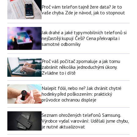
Proč vám telefon tajně žere data? Je to
vaše chyba. Zde je návod, jak to stopnout
Jak drahé a jaké typy mobilních telefonů si
nejčastěji kupují Češi? Cena překvapila i
samotné odborníky
Proč váš počítač zpomaluje a jak tomu
zabránit několika jednoduchými úkony.
Zvládne to i dítě
Nalepit fólii, nebo ne? Jak chránit chytré
hodinky před poškozením: praktický
průvodce ochranou displeje
Seznam ohrožených telefonů Samsung.
Výrobce vydal varování: Udělali jsme chybu,
je nutné aktualizovat