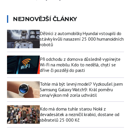
NEJNOVĚJŠÍ ČLÁNKY
Dělníci z automobilky Hyundai vstoupili do
stávky kvůli nasazení 25 000 humanoidních
robotů
Při odchodu z domova důsledně vypínejte
Wi-Fi na mobilu. Kdo to nedělá, chytí se
dříve či později do pasti
Tohle má být levný model? Vyzkoušel jsem
Samsung Galaxy Watch9: Král poměru
cena/výkon mě zcela uchvátil
Kdo má doma tuhle starou Nokii z
devadesátek a nezničil krabici, dostane od
sběratelů 25 000 Kč