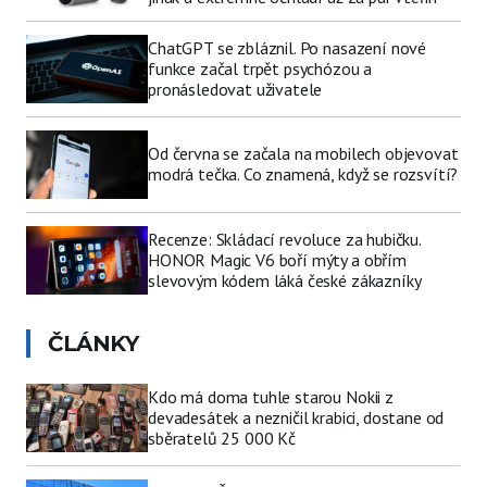
ChatGPT se zbláznil. Po nasazení nové
funkce začal trpět psychózou a
pronásledovat uživatele
Od června se začala na mobilech objevovat
modrá tečka. Co znamená, když se rozsvítí?
Recenze: Skládací revoluce za hubičku.
HONOR Magic V6 boří mýty a obřím
slevovým kódem láká české zákazníky
ČLÁNKY
Kdo má doma tuhle starou Nokii z
devadesátek a nezničil krabici, dostane od
sběratelů 25 000 Kč