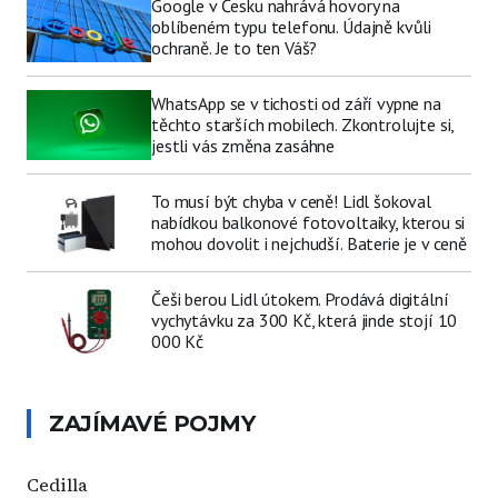
Google v Česku nahrává hovory na
oblíbeném typu telefonu. Údajně kvůli
ochraně. Je to ten Váš?
WhatsApp se v tichosti od září vypne na
těchto starších mobilech. Zkontrolujte si,
jestli vás změna zasáhne
To musí být chyba v ceně! Lidl šokoval
nabídkou balkonové fotovoltaiky, kterou si
mohou dovolit i nejchudší. Baterie je v ceně
Češi berou Lidl útokem. Prodává digitální
vychytávku za 300 Kč, která jinde stojí 10
000 Kč
ZAJÍMAVÉ POJMY
Cedilla