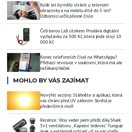
Kolik let by mělo strávit u televizní
obrazovky a na mobilu dítě do 5 let?
Odborníci určili přesné číslo
Češi berou Lidl útokem. Prodává digitální
vychytávku za 300 Kč, která jinde stojí 10
000 Kč
Konec telefonních čísel na WhatsAppu?
Přichází revoluce v soukromí, která má ale
nečekaný háček
MOHLO BY VÁS ZAJÍMAT
Nový hit sezóny: Stáhněte si aplikaci, která
vás chrání před UV zářením. Skvělá je
především k moři
Recenze: Vlnu veder jsem přežil díky Shark
3v1 ventilátoru. „Kapesní ledovec“ funguje
jinak a extrémně ochladí už za pár vteřin