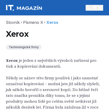
search
menu
Slovník
Písmeno X
Xerox
chevron_right
chevron_right
Xerox
Technologické firmy
Xerox
je jeden z největších výrobců zařízení pro
tisk a kopírování dokumentů.
Někdy se název této firmy používá i jako samotné
označení kopírování – možná jste již někdy slyšeli,
jak někdo hovořil o xeroxové kopii. Do běžné řeči
tato značka pronikla díky tomu, že se s jejími
produkty mohou lidé po celém světě setkávat již
několik desítek let. Firma byla založena již v roce