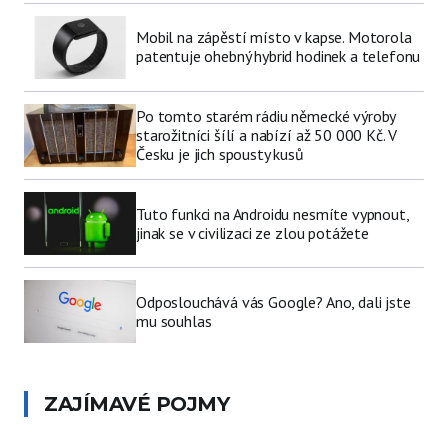
Mobil na zápěstí místo v kapse. Motorola
patentuje ohebný hybrid hodinek a telefonu
Po tomto starém rádiu německé výroby
starožitníci šílí a nabízí až 50 000 Kč. V
Česku je jich spousty kusů
Tuto funkci na Androidu nesmíte vypnout,
jinak se v civilizaci ze zlou potážete
Odposlouchává vás Google? Ano, dali jste
mu souhlas
ZAJÍMAVÉ POJMY