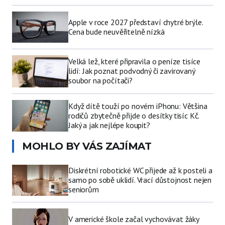
Apple v roce 2027 představí chytré brýle.
Cena bude neuvěřitelně nízká
Velká lež, které připravila o peníze tisíce
lidí: Jak poznat podvodný či zavirovaný
soubor na počítači?
Když dítě touží po novém iPhonu: Většina
rodičů zbytečně přijde o desítky tisíc Kč.
Jaký a jak nejlépe koupit?
MOHLO BY VÁS ZAJÍMAT
Diskrétní robotické WC přijede až k posteli a
samo po sobě uklidí. Vrací důstojnost nejen
seniorům
V americké škole začal vychovávat žáky