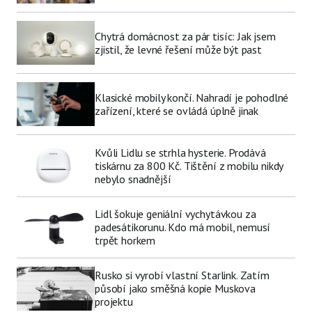
Chytrá domácnost za pár tisíc: Jak jsem
zjistil, že levné řešení může být past
Klasické mobily končí. Nahradí je pohodlné
zařízení, které se ovládá úplně jinak
Kvůli Lidlu se strhla hysterie. Prodává
tiskárnu za 800 Kč. Tištění z mobilu nikdy
nebylo snadnější
Lidl šokuje geniální vychytávkou za
padesátikorunu. Kdo má mobil, nemusí
trpět horkem
Rusko si vyrobí vlastní Starlink. Zatím
působí jako směšná kopie Muskova
projektu