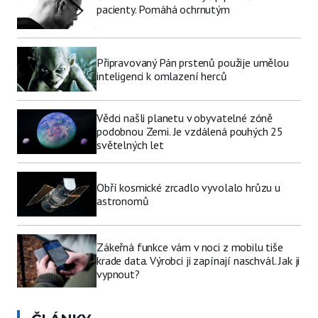
pacienty. Pomáhá ochrnutým
Připravovaný Pán prstenů použije umělou
inteligenci k omlazení herců
Vědci našli planetu v obyvatelné zóně
podobnou Zemi. Je vzdálená pouhých 25
světelných let
Obří kosmické zrcadlo vyvolalo hrůzu u
astronomů
Zákeřná funkce vám v noci z mobilu tiše
krade data. Výrobci ji zapínají naschvál. Jak ji
vypnout?