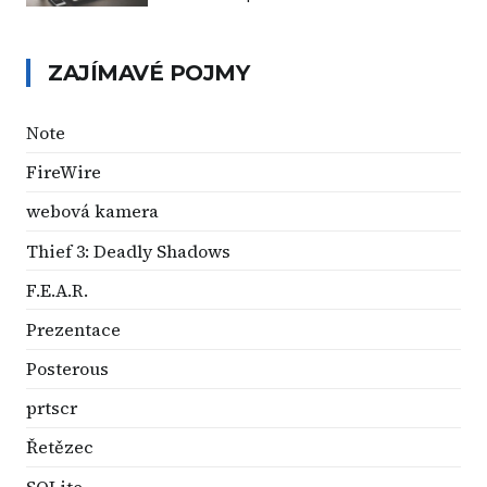
ZAJÍMAVÉ POJMY
Note
FireWire
webová kamera
Thief 3: Deadly Shadows
F.E.A.R.
Prezentace
Posterous
prtscr
Řetězec
SQLite