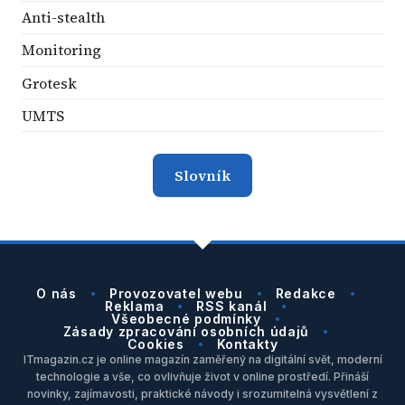
Anti-stealth
Monitoring
Grotesk
UMTS
Slovník
O nás
Provozovatel webu
Redakce
Reklama
RSS kanál
Všeobecné podmínky
Zásady zpracování osobních údajů
Cookies
Kontakty
ITmagazin.cz je online magazín zaměřený na digitální svět, moderní
technologie a vše, co ovlivňuje život v online prostředí. Přináší
novinky, zajímavosti, praktické návody i srozumitelná vysvětlení z