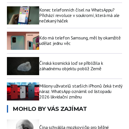
Konec telefonních čísel na WhatsAppu?
Přichází revoluce v soukromí, která má ale
nečekaný háček
Kdo má telefon Samsung, měl by okamžitě
udělat jednu věc
Čínská kosmická loď se přiblížila k
záhadnému objektu poblíž Země
Miliony uživatelů starších iPhonů čeká tvrdý
náraz. WhatsApp oznámil od listopadu
2026 likvidační změnu
MOHLO BY VÁS ZAJÍMAT
Čína schválila mozkový čip pro běžné