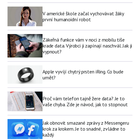
V americké škole začal vychovávat žáky
první humanoidní robot
Zákeřná funkce vám v noci z mobilu tiše
krade data. Výrobci ji zapínají naschvál. Jak ji
vypnout?
Apple vyvíjí chytrý prsten iRing. Co bude
umět?
Proč vám telefon tajně žere data? Je to
vaše chyba. Zde je návod, jak to stopnout
Jak obnovit smazané zprávy z Messengeru
krok za krokem. Je to snadné, zvládne to
každý