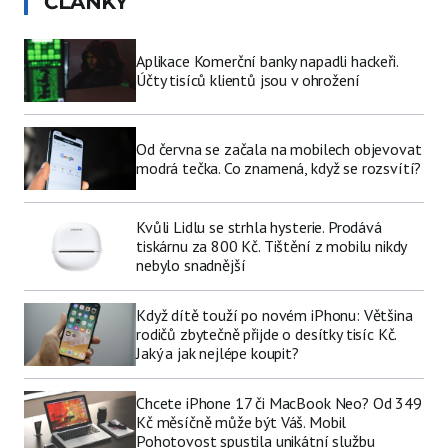
ČLÁNKY
Aplikace Komerční banky napadli hackeři.
Účty tisíců klientů jsou v ohrožení
Od června se začala na mobilech objevovat
modrá tečka. Co znamená, když se rozsvítí?
Kvůli Lidlu se strhla hysterie. Prodává
tiskárnu za 800 Kč. Tištění z mobilu nikdy
nebylo snadnější
Když dítě touží po novém iPhonu: Většina
rodičů zbytečně přijde o desítky tisíc Kč.
Jaký a jak nejlépe koupit?
Chcete iPhone 17 či MacBook Neo? Od 349
Kč měsíčně může být Váš. Mobil
Pohotovost spustila unikátní službu