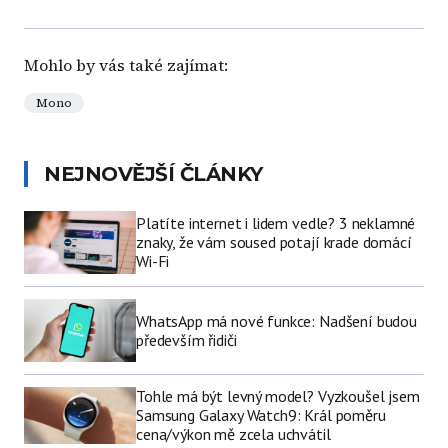
Mohlo by vás také zajímat:
Mono
NEJNOVĚJŠÍ ČLÁNKY
Platíte internet i lidem vedle? 3 neklamné
znaky, že vám soused potají krade domácí
Wi-Fi
WhatsApp má nové funkce: Nadšení budou
především řidiči
Tohle má být levný model? Vyzkoušel jsem
Samsung Galaxy Watch9: Král poměru
cena/výkon mě zcela uchvátil