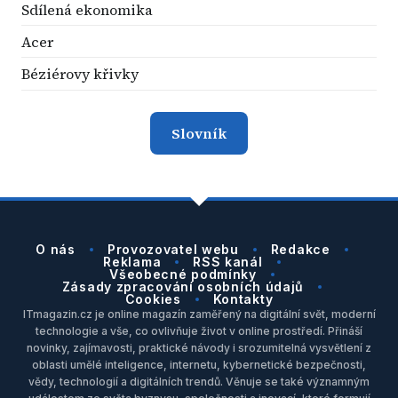
Sdílená ekonomika
Acer
Béziérovy křivky
Slovník
O nás
Provozovatel webu
Redakce
Reklama
RSS kanál
Všeobecné podmínky
Zásady zpracování osobních údajů
Cookies
Kontakty
ITmagazin.cz je online magazín zaměřený na digitální svět, moderní
technologie a vše, co ovlivňuje život v online prostředí. Přináší
novinky, zajímavosti, praktické návody i srozumitelná vysvětlení z
oblasti umělé inteligence, internetu, kybernetické bezpečnosti,
vědy, technologií a digitálních trendů. Věnuje se také významným