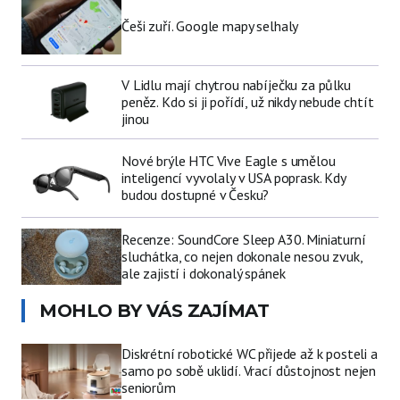
Češi zuří. Google mapy selhaly
V Lidlu mají chytrou nabíječku za půlku
peněz. Kdo si ji pořídí, už nikdy nebude chtít
jinou
Nové brýle HTC Vive Eagle s umělou
inteligencí vyvolaly v USA poprask. Kdy
budou dostupné v Česku?
Recenze: SoundCore Sleep A30. Miniaturní
sluchátka, co nejen dokonale nesou zvuk,
ale zajistí i dokonalý spánek
MOHLO BY VÁS ZAJÍMAT
Diskrétní robotické WC přijede až k posteli a
samo po sobě uklidí. Vrací důstojnost nejen
seniorům