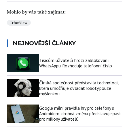
Mohlo by vás také zajímat:
IrfanView
NEJNOVĚJŠÍ ČLÁNKY
Tisícům uživatelů hrozí zablokování
WhatsAppu. Rozhoduje telefonní číslo
Čínská společnost představila technologii,
která umožňuje ovládat roboty pouze
myšlenkou
Google mění pravidla hry pro telefony s
Androidem: drobná změna představuje past
pro miliony uživatelů