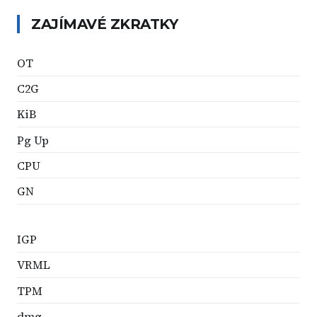
ZAJÍMAVÉ ZKRATKY
OT
C2G
KiB
Pg Up
CPU
GN
IGP
VRML
TPM
dmg