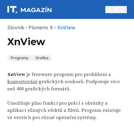
search
menu
Slovník
Písmeno X
XnView
chevron_right
chevron_right
XnView
Programy
Grafika
XnView
je freeware program pro prohlížení a
konvertování
grafických souborů. Podporuje více
než 400 grafických formátů.
Umožňuje plno funkcí pro práci s obrázky a
aplikaci různých efektů a filtrů. Program existuje
ve verzích pro různé operační systémy.