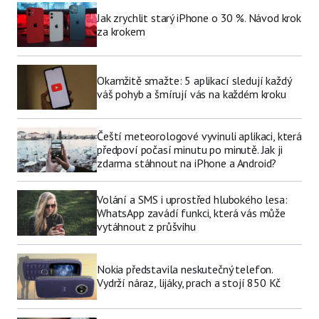
Jak zrychlit starý iPhone o 30 %. Návod krok
za krokem
Okamžitě smažte: 5 aplikací sledují každý
váš pohyb a šmírují vás na každém kroku
Čeští meteorologové vyvinuli aplikaci, která
předpoví počasí minutu po minutě. Jak ji
zdarma stáhnout na iPhone a Android?
Volání a SMS i uprostřed hlubokého lesa:
WhatsApp zavádí funkci, která vás může
vytáhnout z průšvihu
Nokia představila neskutečný telefon.
Vydrží náraz, lijáky, prach a stojí 850 Kč