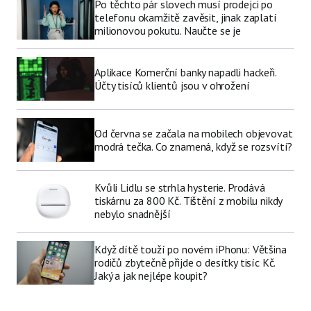
Po těchto pár slovech musí prodejci po
telefonu okamžitě zavěsit, jinak zaplatí
milionovou pokutu. Naučte se je
Aplikace Komerční banky napadli hackeři.
Účty tisíců klientů jsou v ohrožení
Od června se začala na mobilech objevovat
modrá tečka. Co znamená, když se rozsvítí?
Kvůli Lidlu se strhla hysterie. Prodává
tiskárnu za 800 Kč. Tištění z mobilu nikdy
nebylo snadnější
Když dítě touží po novém iPhonu: Většina
rodičů zbytečně přijde o desítky tisíc Kč.
Jaký a jak nejlépe koupit?