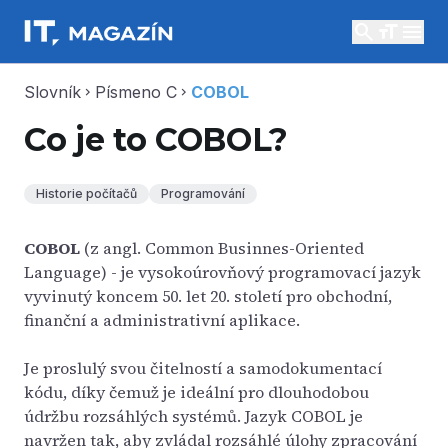
search
menu
Slovník
Písmeno C
COBOL
chevron_right
chevron_right
Co je to COBOL?
Historie počítačů
Programování
COBOL
(z angl. Common Businnes-Oriented
Language) - je vysokoúrovňový programovací jazyk
vyvinutý koncem 50. let 20. století pro obchodní,
finanční a administrativní aplikace.
Je proslulý svou čitelností a samodokumentací
kódu, díky čemuž je ideální pro dlouhodobou
údržbu rozsáhlých systémů. Jazyk COBOL je
navržen tak, aby zvládal rozsáhlé úlohy zpracování