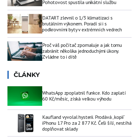
Pohotovost spustila unikátní službu
DATART zlevnil o 1/3 klimatizaci s
brutálním výkonem. Poradí si i s
podkrovními byty v extrémních vedrech
Proč váš počítač zpomaluje a jak tomu
zabránit několika jednoduchými úkony.
Zvládne to i dítě
ČLÁNKY
WhatsApp zpoplatnil funkce. Kdo zaplatí
60 Kč/měsíc, získá velkou výhodu
Kaufland vyvolal hysterii. Prodává „kopii“
iPhonu 17 Pro za 2 877 Kč. Češi šílí, nestíhá
doplňovat sklady