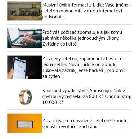
Masivní únik informací z Lidlu: Vaše jméno i
telefon mohou mít v rukou internetoví
podvodníci
Proč váš počítač zpomaluje a jak tomu
zabránit několika jednoduchými úkony.
Zvládne to i dítě
Ztracený telefon, zapomenuté heslo a
jedna selfie: Nová funkce od Googlu
slibovala zázrak, jenže hackeři ji prolomili
za týden
Kaufland vypálil rybník Samsungu: Nabízí
chytrou vychytávku za 600 Kč. Originál stojí
10 000 Kč
Ztratili jste na dovolené telefon? Google
spouští revoluční záchranu