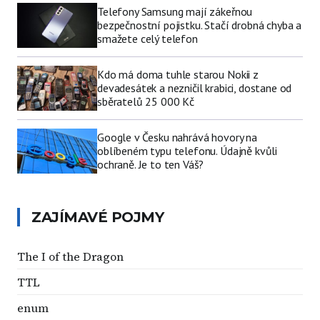
Telefony Samsung mají zákeřnou
bezpečnostní pojistku. Stačí drobná chyba a
smažete celý telefon
Kdo má doma tuhle starou Nokii z
devadesátek a nezničil krabici, dostane od
sběratelů 25 000 Kč
Google v Česku nahrává hovory na
oblíbeném typu telefonu. Údajně kvůli
ochraně. Je to ten Váš?
ZAJÍMAVÉ POJMY
The I of the Dragon
TTL
enum