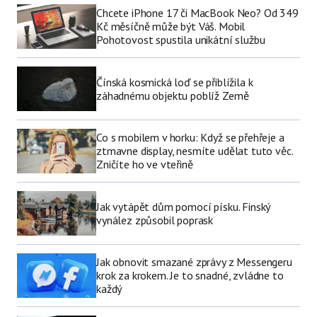
Chcete iPhone 17 či MacBook Neo? Od 349
Kč měsíčně může být Váš. Mobil
Pohotovost spustila unikátní službu
Čínská kosmická loď se přiblížila k
záhadnému objektu poblíž Země
Co s mobilem v horku: Když se přehřeje a
ztmavne display, nesmíte udělat tuto věc.
Zničíte ho ve vteřině
Jak vytápět dům pomocí písku. Finský
vynález způsobil poprask
Jak obnovit smazané zprávy z Messengeru
krok za krokem. Je to snadné, zvládne to
každý