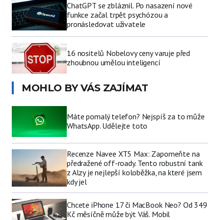
ChatGPT se zbláznil. Po nasazení nové
funkce začal trpět psychózou a
pronásledovat uživatele
16 nositelů Nobelovy ceny varuje před
zhoubnou umělou inteligencí
MOHLO BY VÁS ZAJÍMAT
Máte pomalý telefon? Nejspíš za to může
WhatsApp. Udělejte toto
Recenze Navee XT5 Max: Zapomeňte na
předražené off-roady. Tento robustní tank
z Alzy je nejlepší koloběžka, na které jsem
kdy jel
Chcete iPhone 17 či MacBook Neo? Od 349
Kč měsíčně může být Váš. Mobil