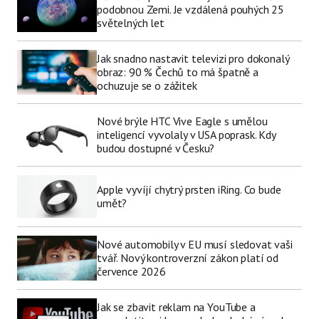
podobnou Zemi. Je vzdálená pouhých 25
světelných let
Jak snadno nastavit televizi pro dokonalý
obraz: 90 % Čechů to má špatně a
ochuzuje se o zážitek
Nové brýle HTC Vive Eagle s umělou
inteligencí vyvolaly v USA poprask. Kdy
budou dostupné v Česku?
Apple vyvíjí chytrý prsten iRing. Co bude
umět?
Nové automobily v EU musí sledovat vaši
tvář. Nový kontroverzní zákon platí od
července 2026
Jak se zbavit reklam na YouTube a