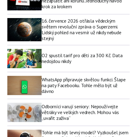
nezaplatit ani korunu. Jednoduchý návod
krok za krokem
16. července 2026 otřásla vědeckým
světem revoluční zpráva o Superzemi.
Lidský pohled na vesmír už nikdy nebude
stejný
O2 spustil tarif pro děti za 300 Kč. Data
nedojdou nikdy
WhatsApp připravuje skvělou funkci. Šlape
na paty Facebooku. Tohle mělo být už
dávno
Odborníci varují seniory: Nepoužívejte
větráky ve velkých vedrech. Mohou vás
„uvařit zaživa“
Tohle má být levný model? Vyzkoušel jsem