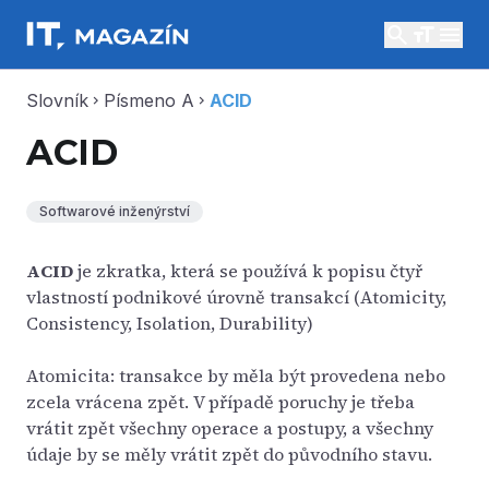
search
menu
Slovník
Písmeno A
ACID
chevron_right
chevron_right
ACID
Softwarové inženýrství
ACID
je zkratka, která se používá k popisu čtyř
vlastností podnikové úrovně transakcí (Atomicity,
Consistency, Isolation, Durability)
Atomicita: transakce by měla být provedena nebo
zcela vrácena zpět. V případě poruchy je třeba
vrátit zpět všechny operace a postupy, a všechny
údaje by se měly vrátit zpět do původního stavu.