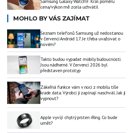
Samsung Galaxy Watch9: Král poměru
cena/výkon mě zcela uchvátil
MOHLO BY VÁS ZAJÍMAT
Seznam telefonů Samsung už nedostanou
v červenci Android 17. Je třeba uvažovat o
novém?
Takto budou vypadat mobily budoucnosti.
Jsou nádherné. V červenci 2026 byl
představen prototyp
Zákeřná funkce vám v noci z mobilu tiše
krade data. Výrobci ji zapínají naschvál. Jak ji
vypnout?
Apple vyvíjí chytrý prsten iRing. Co bude
umět?