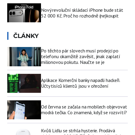
Nový revoluční skládací iPhone bude stát
52 000 Kč. Proč ho rozhodně (ne)koupit
ČLÁNKY
Po těchto pár slovech musí prodejci po
telefonu okamžitě zavěsit, jinak zaplatí
milionovou pokutu. Naučte se je
Aplikace Komerční banky napadli hackeři.
Účty tisíců klientů jsou v ohrožení
Od června se začala na mobilech objevovat
modrá tečka. Co znamená, když se rozsvítí?
Kvůli Lidlu se strhla hysterie. Prodává