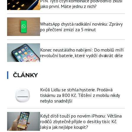
PIN. Tyto čtyři kombinace podvodníci zkusí
jako první. Máte jednu z nich?
WhatsApp chystá radikální novinku: Zprávy
po přečtení zmizí za 5 minut
Konec neustálého nabíjení: Do mobilů míří
revoluční baterie, které vydrží dvakrát déle
ČLÁNKY
Kvůli Lidlu se strhla hysterie. Prodává
tiskárnu za 800 Kč. Tištění z mobilu nikdy
nebylo snadnější
Když dítě touží po novém iPhonu: Většina
rodičů zbytečně přijde o desítky tisíc Kč.
Jaký a jak nejlépe koupit?