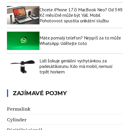
Chcete iPhone 17 či MacBook Neo? Od 349
Kč měsíčně může být Váš. Mobil
Pohotovost spustila unikátní službu
Máte pomalý telefon? Nejspíš za to může
WhatsApp. Udělejte toto
Lidl šokuje geniální vychytávkou za
padesátikorunu. Kdo má mobil, nemusí
trpět horkem
ZAJÍMAVÉ POJMY
Permalink
Cylinder
Digitální signál