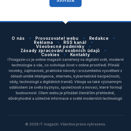
O nás
Provozovatel webu
Redakce
Reklama
RSS kanál
Všeobecné podmínky
Zásady zpracování osobních údajů
Cookies
Kontakty
ITmagazin.cz je online magazín zaměřený na digitální svět, moderní
technologie a vše, co ovlivňuje život v online prostředí. Přináší
novinky, zajímavosti, praktické návody i srozumitelná vysvětlení z
oblasti umělé inteligence, internetu, kybernetické bezpečnosti,
vědy, technologií a digitálních trendů. Věnuje se také významným
událostem ze světa byznysu, společnosti a inovací, které formují
budoucnost. Cílem webu je přinášet čtenářům přehledné,
důvěryhodné a užitečné informace o světě moderních technologií.
© 2026 IT magazín. Všechna práva vyhrazena.