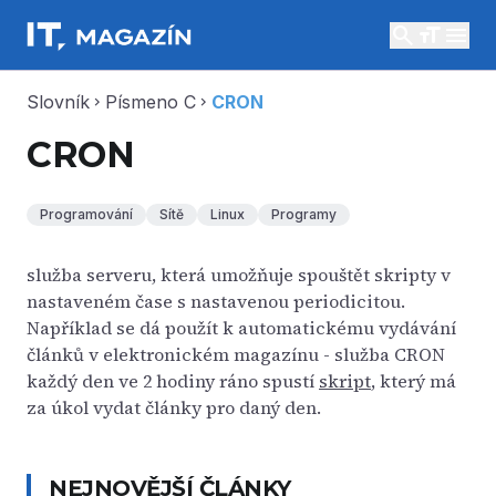
search
menu
Slovník
Písmeno C
CRON
chevron_right
chevron_right
CRON
Programování
Sítě
Linux
Programy
služba serveru, která umožňuje spouštět skripty v
nastaveném čase s nastavenou periodicitou.
Například se dá použít k automatickému vydávání
článků v elektronickém magazínu - služba CRON
každý den ve 2 hodiny ráno spustí
skript
, který má
za úkol vydat články pro daný den.
NEJNOVĚJŠÍ ČLÁNKY