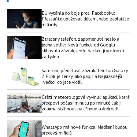
EU vytáhla do boje proti Facebooku:
Přestaňte ubližovat dětem, nebo zaplatíte
miliardy
Ztracený telefon, zapomenuté heslo a
jedna selfie: Nová funkce od Googlu
slibovala zázrak, jenže hackeři ji prolomili
za týden
Samsung představil zázrak. Telefon Galaxy
Z Flip8 je tenký jako papír a Nejkrásnější
„véčko“ co jste viděli
Čeští meteorologové vyvinuli aplikaci, která
předpoví počasí minutu po minutě. Jak ji
zdarma stáhnout na iPhone a Android?
WhatsApp má nové funkce: Nadšení budou
především řidiči