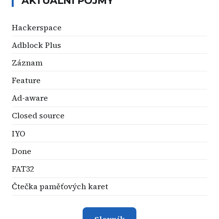
AKTUÁLNÍ POJMY
Hackerspace
Adblock Plus
Záznam
Feature
Ad-aware
Closed source
IYO
Done
FAT32
Čtečka paměťových karet
Slovník