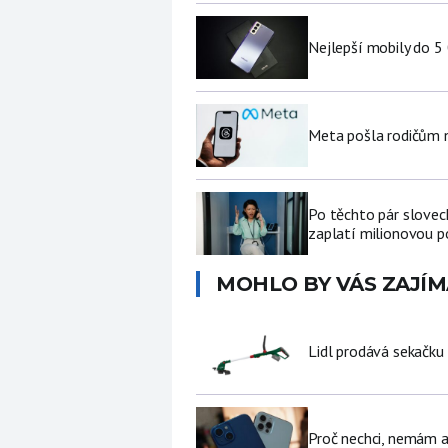
Nejlepší mobily do 5
Meta pošla rodičům no
Po těchto pár slovech
zaplatí milionovou p
MOHLO BY VÁS ZAJÍM
Lidl prodává sekačku
Proč nechci, nemám a