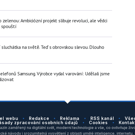
zelenou: Ambiciózní projekt slibuje revoluci, ale vědci
u spouští
í sluchátka na světě. Teď s obrovskou slevou. Dlouho
lefonů Samsung. Výrobce vydal varování: Udělali jsme
lizovat
el webu
Redakce
Reklama
RSS kanál
Vše
ásady zpracování osobních údajů
Cookies
Kontak
zín zaměřený na digitální svět, moderní technologie a vše, co ovlivňuje život
ické návody i srozumitelná vysvětlení z oblasti umělé inteligence, internet