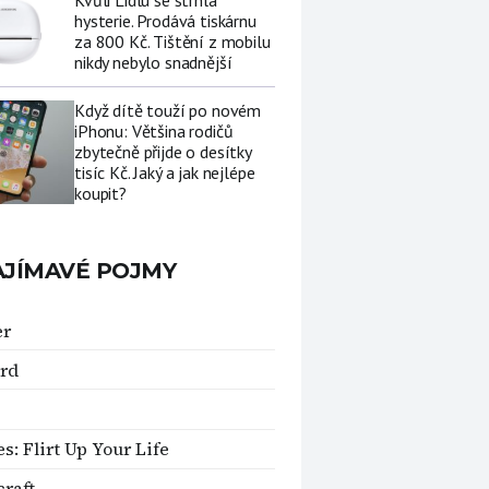
Kvůli Lidlu se strhla
hysterie. Prodává tiskárnu
za 800 Kč. Tištění z mobilu
nikdy nebylo snadnější
Když dítě touží po novém
iPhonu: Většina rodičů
zbytečně přijde o desítky
tisíc Kč. Jaký a jak nejlépe
koupit?
AJÍMAVÉ POJMY
er
rd
es: Flirt Up Your Life
raft