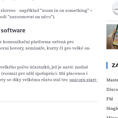
 sloveso - například "zoom in on something" =
boli "zazoomovat na něco").
 software
e komunikační platforma určená pro
ovní hovory, semináře, kurzy či pro velké on-
Z
 velkého počtu účastníků, jež je navíc možné
 (rooms) pro užší spolupráci. Má placenou i
ety se díky velkému růstu stal tzv.
unicorn start-
Mast
Disco
FM
Singl
Minec