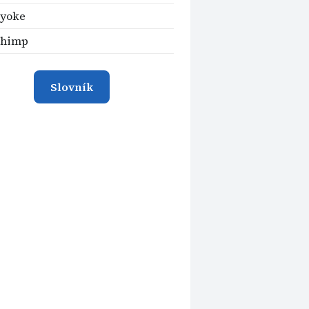
-yoke
chimp
Slovník