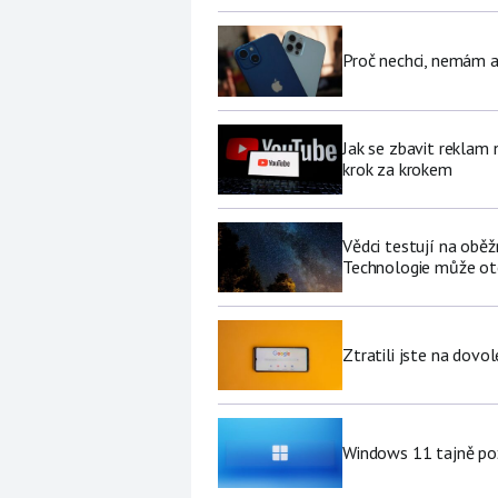
Proč nechci, nemám a
Jak se zbavit reklam
krok za krokem
Vědci testují na oběž
Technologie může ote
Ztratili jste na dov
Windows 11 tajně pož