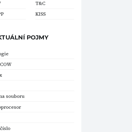
W
T&C
PP
KISS
KTUÁLNÍ POJMY
ogie
y COW
x
na souboru
oprocesor
číslo