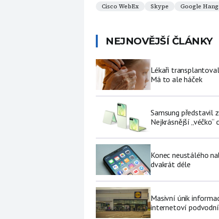
Cisco WebEx
Skype
Google Hang
NEJNOVĚJŠÍ ČLÁNKY
Lékaři transplantoval
Má to ale háček
Samsung představil zá
Nejkrásnější „véčko“ c
Konec neustálého nabí
dvakrát déle
Masivní únik informa
internetoví podvodní