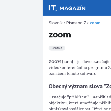
Slovník
Písmeno Z
zoom
chevron_right
chevron_right
zoom
Grafika
ZOOM
[zúm] – je slovo označujíc
videokonferenčního programu Zoo
označení tohoto softwaru.
Obecný význam slova "
Označuje "přiblížení" - napříkla
objektivu, která umožňuje přibli
ohnisková vzdálenost. Užívá se n