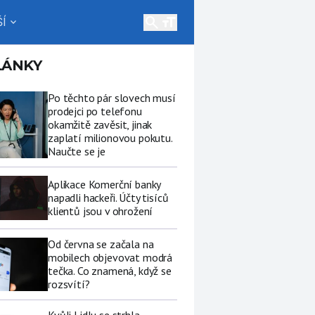
search
Í
expand_more
LÁNKY
Po těchto pár slovech musí
prodejci po telefonu
okamžitě zavěsit, jinak
zaplatí milionovou pokutu.
Naučte se je
Aplikace Komerční banky
napadli hackeři. Účty tisíců
klientů jsou v ohrožení
Od června se začala na
mobilech objevovat modrá
tečka. Co znamená, když se
rozsvítí?