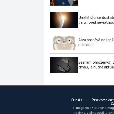
Umělé slunce dostalo 
varují před nevratno
Alza prodává nejlepš
nebudou
Seznam ohrožených te
chybu, je nutné aktua
O nás
Provozovat
Z
ITmagazin.cz je online maga
novinky, zajímavosti, prakt