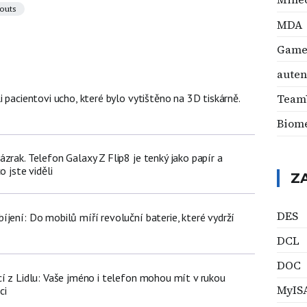
outs
MDA
Game 
auten
i pacientovi ucho, které bylo vytištěno na 3D tiskárně.
Team
Biome
zrak. Telefon Galaxy Z Flip8 je tenký jako papír a
o jste viděli
Z
DES
jení: Do mobilů míří revoluční baterie, které vydrží
DCL
DOC
cí z Lidlu: Vaše jméno i telefon mohou mít v rukou
MyIS
ci