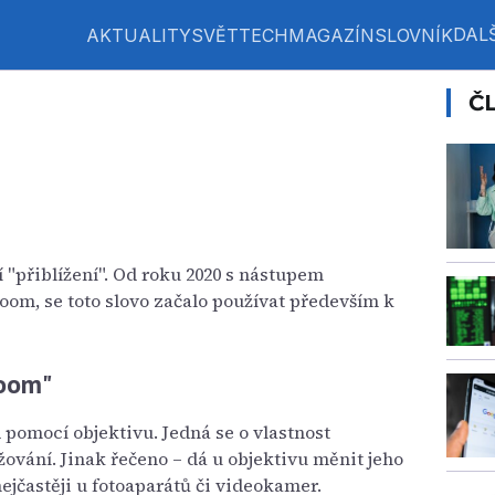
DALŠ
AKTUALITY
SVĚT
TECH
MAGAZÍN
SLOVNÍK
Č
í "přiblížení". Od roku 2020 s nástupem
m, se toto slovo začalo používat především k
Zoom"
d pomocí objektivu. Jedná se o vlastnost
žování. Jinak řečeno – dá u objektivu měnit jeho
ejčastěji u fotoaparátů či videokamer.