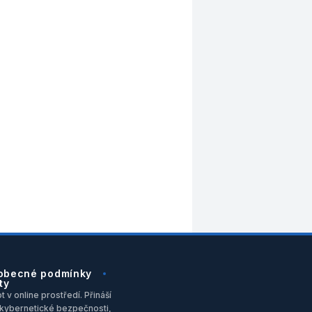
obecné podmínky
ty
 v online prostředí. Přináší
u, kybernetické bezpečnosti,