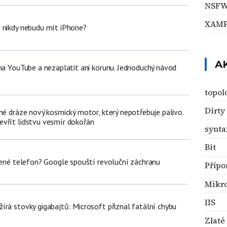
NSF
XAM
 nikdy nebudu mít iPhone?
A
 na YouTube a nezaplatit ani korunu. Jednoduchý návod
topol
Dirt
né dráze nový kosmický motor, který nepotřebuje palivo.
vřít lidstvu vesmír dokořán
synta
Bit
olené telefon? Google spouští revoluční záchranu
Přípo
Mikr
IIS
írá stovky gigabajtů: Microsoft přiznal fatální chybu
Zlaté 