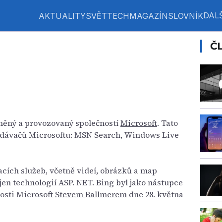
DALŠ
AKTUALITY
SVĚT
TECH
MAGAZÍN
SLOVNÍK
Č
něný a provozovaný společností
Microsoft
. Tato
edávačů Microsoftu: MSN Search, Windows Live
acích služeb, včetně videí, obrázků a map
en technologií ASP. NET. Bing byl jako nástupce
osti Microsoft
Stevem Ballmerem
dne 28. května