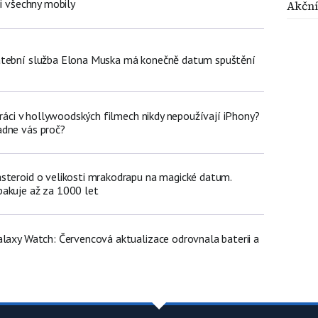
ji všechny mobily
Akčn
atební služba Elona Muska má konečně datum spuštění
poráci v hollywoodských filmech nikdy nepoužívají iPhony?
adne vás proč?
steroid o velikosti mrakodrapu na magické datum.
akuje až za 1000 let
alaxy Watch: Červencová aktualizace odrovnala baterii a