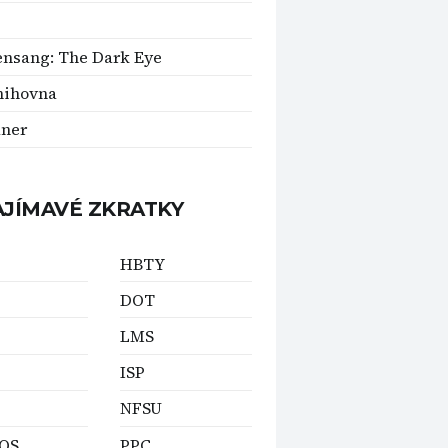
nsang: The Dark Eye
nihovna
aner
AJÍMAVÉ ZKRATKY
HBTY
DOT
LMS
ISP
NFSU
OS
PPC