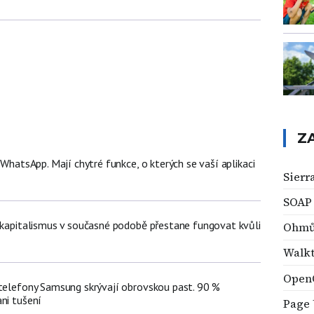
Z
ž WhatsApp. Mají chytré funkce, o kterých se vaší aplikaci
Sierr
SOAP
t kapitalismus v současné podobě přestane fungovat kvůli
Ohmů
Walk
OpenO
 telefony Samsung skrývají obrovskou past. 90 %
ni tušení
Page