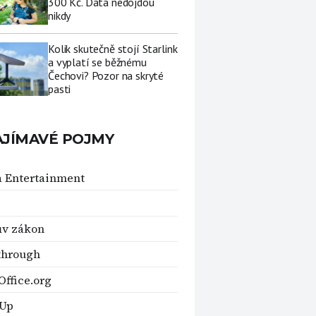
300 Kč. Data nedojdou
nikdy
Kolik skutečně stojí Starlink
a vyplatí se běžnému
Čechovi? Pozor na skryté
pasti
AJÍMAVÉ POJMY
a Entertainment
v zákon
through
ffice.org
 Up