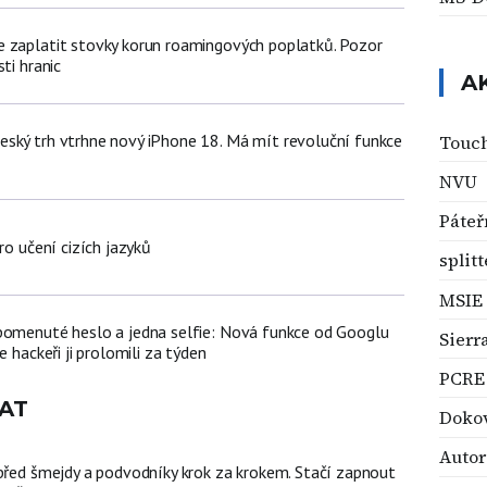
 zaplatit stovky korun roamingových poplatků. Pozor
ti hranic
A
ský trh vtrhne nový iPhone 18. Má mít revoluční funkce
Touch
NVU
Páteřn
ro učení cizích jazyků
splitt
MSIE
pomenuté heslo a jedna selfie: Nová funkce od Googlu
Sierr
e hackeři ji prolomili za týden
PCRE
AT
Dokov
Autor
 před šmejdy a podvodníky krok za krokem. Stačí zapnout