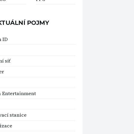
KTUÁLNÍ POJMY
 ID
í síť
er
a Entertainment
ací stanice
izace