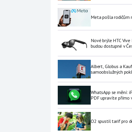
Meta pošla rodičům no
Nové brýle HTC Vive 
budou dostupné v Če
Albert, Globus a Kau
samoobslužných pokl
WhatsApp se mění: i
PDF upravíte přímo 
O2 spustil tarif pro 