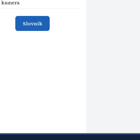
í kamera
Slovník