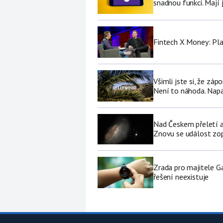
snadnou funkci. Mají 
Fintech X Money: Pl
Všimli jste si, že zá
Není to náhoda. Nap
Nad Českem přeletí a
Znovu se událost zop
Zrada pro majitele G
řešení neexistuje