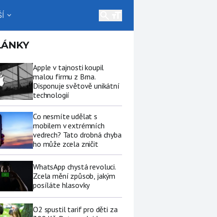
search
Í
expand_more
LÁNKY
Apple v tajnosti koupil
malou firmu z Brna.
Disponuje světově unikátní
technologií
Co nesmíte udělat s
mobilem v extrémních
vedrech? Tato drobná chyba
ho může zcela zničit
WhatsApp chystá revoluci.
Zcela mění způsob, jakým
posíláte hlasovky
O2 spustil tarif pro děti za