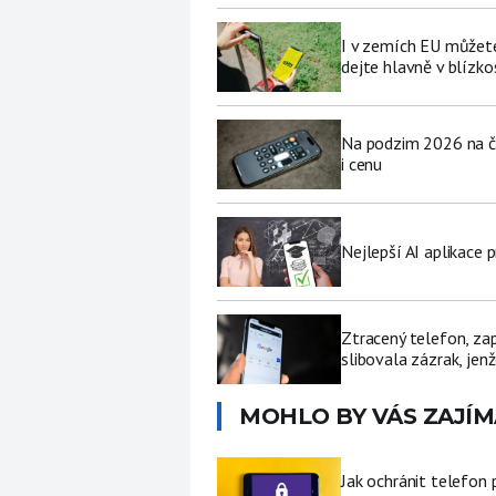
I v zemích EU můžete
dejte hlavně v blízkos
Na podzim 2026 na če
i cenu
Nejlepší AI aplikace p
Ztracený telefon, za
slibovala zázrak, jenž
MOHLO BY VÁS ZAJÍM
Jak ochránit telefon