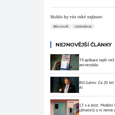
Mohlo by vás také zajímat:
Microsoft
vyhledávač
NEJNOVĚJŠÍ ČLÁNKY
Tři aplikace lepší ne
ani nezdálo
Bill Gates: Za 20 le
AI
13 x a dost: Mobilní
uživatelů o ní nemá a