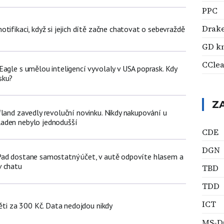
PPC
Drake
tifikaci, když si jejich dítě začne chatovat o sebevraždě
GD k
CCle
Eagle s umělou inteligencí vyvolaly v USA poprask. Kdy
sku?
Z
fland zavedly revoluční novinku. Nikdy nakupování u
aden nebylo jednodušší
CDE
DGN
Pad dostane samostatný účet, v autě odpovíte hlasem a
v chatu
TBD
TDD
ICT
děti za 300 Kč. Data nedojdou nikdy
MS-D