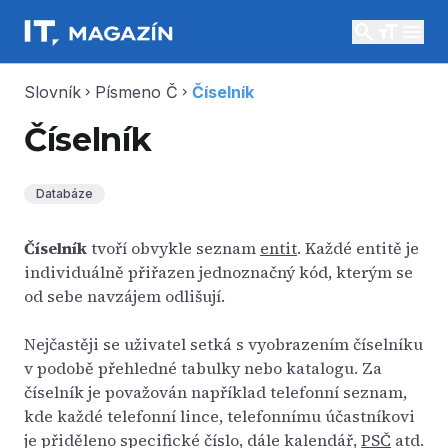
search
menu
Slovník
Písmeno Č
Číselník
chevron_right
chevron_right
Číselník
Databáze
Číselník
tvoří obvykle seznam
entit
. Každé entitě je
individuálně přiřazen jednoznačný kód, kterým se
od sebe navzájem odlišují.
Nejčastěji se uživatel setká s vyobrazením číselníku
v podobě přehledné tabulky nebo katalogu. Za
číselník je považován například telefonní seznam,
kde každé telefonní lince, telefonnímu účastníkovi
je přiděleno specifické číslo, dále kalendář,
PSČ
atd.