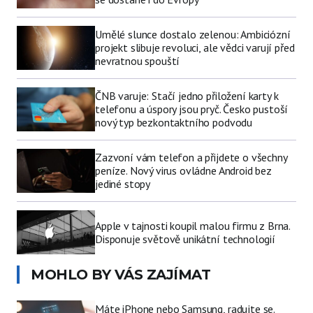
Umělé slunce dostalo zelenou: Ambiciózní
projekt slibuje revoluci, ale vědci varují před
nevratnou spouští
ČNB varuje: Stačí jedno přiložení karty k
telefonu a úspory jsou pryč. Česko pustoší
nový typ bezkontaktního podvodu
Zazvoní vám telefon a přijdete o všechny
peníze. Nový virus ovládne Android bez
jediné stopy
Apple v tajnosti koupil malou firmu z Brna.
Disponuje světově unikátní technologií
MOHLO BY VÁS ZAJÍMAT
Máte iPhone nebo Samsung, radujte se.