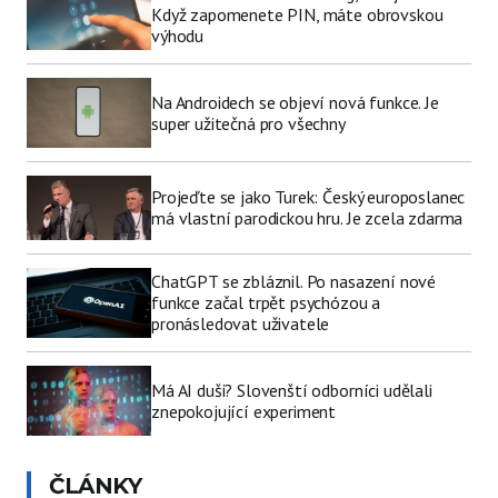
Když zapomenete PIN, máte obrovskou
výhodu
Na Androidech se objeví nová funkce. Je
super užitečná pro všechny
Projeďte se jako Turek: Český europoslanec
má vlastní parodickou hru. Je zcela zdarma
ChatGPT se zbláznil. Po nasazení nové
funkce začal trpět psychózou a
pronásledovat uživatele
Má AI duši? Slovenští odborníci udělali
znepokojující experiment
ČLÁNKY