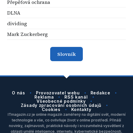
Přepěťová ochrana
DLNA
dividing
Mark Zuckerberg
Slovník
O nás
Provozovatel webu
Redakce
Reklama
RSS kanál
Všeobecné podmínky
Zásady zpracování osobních údajů
Cookies
Kontakty
ITmagazin.cz je online magazín zaměřený na digitální svět, moderní
technologie a vše, co ovlivňuje život v online prostředí. Přináší
novinky, zajímavosti, praktické návody i srozumitelná vysvětlení z
oblasti umělé inteligence, internetu, kybernetické bezpečnosti,