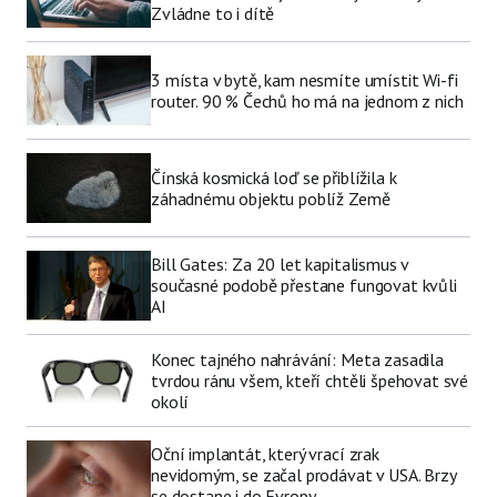
Zvládne to i dítě
3 místa v bytě, kam nesmíte umístit Wi-fi
router. 90 % Čechů ho má na jednom z nich
Čínská kosmická loď se přiblížila k
záhadnému objektu poblíž Země
Bill Gates: Za 20 let kapitalismus v
současné podobě přestane fungovat kvůli
AI
Konec tajného nahrávání: Meta zasadila
tvrdou ránu všem, kteří chtěli špehovat své
okolí
Oční implantát, který vrací zrak
nevidomým, se začal prodávat v USA. Brzy
se dostane i do Evropy