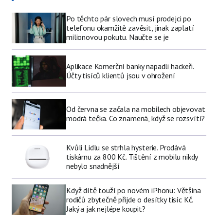
Po těchto pár slovech musí prodejci po
telefonu okamžitě zavěsit, jinak zaplatí
milionovou pokutu. Naučte se je
Aplikace Komerční banky napadli hackeři.
Účty tisíců klientů jsou v ohrožení
Od června se začala na mobilech objevovat
modrá tečka. Co znamená, když se rozsvítí?
Kvůli Lidlu se strhla hysterie. Prodává
tiskárnu za 800 Kč. Tištění z mobilu nikdy
nebylo snadnější
Když dítě touží po novém iPhonu: Většina
rodičů zbytečně přijde o desítky tisíc Kč.
Jaký a jak nejlépe koupit?