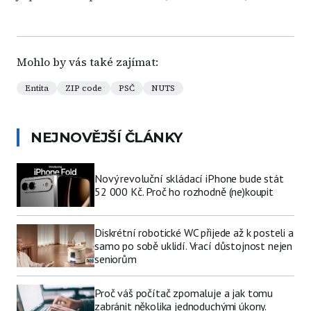
Mohlo by vás také zajímat:
Entita
ZIP code
PSČ
NUTS
NEJNOVĚJŠÍ ČLÁNKY
Nový revoluční skládací iPhone bude stát
52 000 Kč. Proč ho rozhodně (ne)koupit
Diskrétní robotické WC přijede až k posteli a
samo po sobě uklidí. Vrací důstojnost nejen
seniorům
Proč váš počítač zpomaluje a jak tomu
zabránit několika jednoduchými úkony.