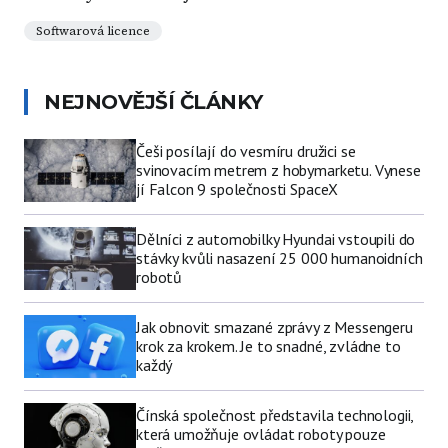
Softwarová licence
NEJNOVĚJŠÍ ČLÁNKY
Češi posílají do vesmíru družici se
svinovacím metrem z hobymarketu. Vynese
jí Falcon 9 společnosti SpaceX
Dělníci z automobilky Hyundai vstoupili do
stávky kvůli nasazení 25 000 humanoidních
robotů
Jak obnovit smazané zprávy z Messengeru
krok za krokem. Je to snadné, zvládne to
každý
Čínská společnost představila technologii,
která umožňuje ovládat roboty pouze