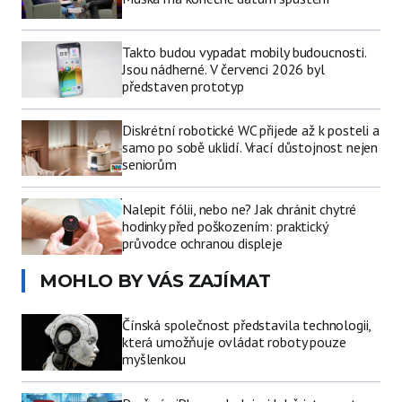
Takto budou vypadat mobily budoucnosti.
Jsou nádherné. V červenci 2026 byl
představen prototyp
Diskrétní robotické WC přijede až k posteli a
samo po sobě uklidí. Vrací důstojnost nejen
seniorům
Nalepit fólii, nebo ne? Jak chránit chytré
hodinky před poškozením: praktický
průvodce ochranou displeje
MOHLO BY VÁS ZAJÍMAT
Čínská společnost představila technologii,
která umožňuje ovládat roboty pouze
myšlenkou