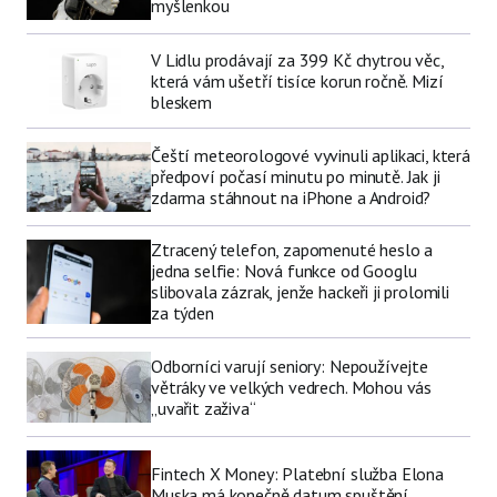
myšlenkou
V Lidlu prodávají za 399 Kč chytrou věc,
která vám ušetří tisíce korun ročně. Mizí
bleskem
Čeští meteorologové vyvinuli aplikaci, která
předpoví počasí minutu po minutě. Jak ji
zdarma stáhnout na iPhone a Android?
Ztracený telefon, zapomenuté heslo a
jedna selfie: Nová funkce od Googlu
slibovala zázrak, jenže hackeři ji prolomili
za týden
Odborníci varují seniory: Nepoužívejte
větráky ve velkých vedrech. Mohou vás
„uvařit zaživa“
Fintech X Money: Platební služba Elona
Muska má konečně datum spuštění