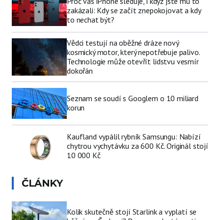
Proč vás iPhone sleduje, i když jste mu to
zakázali: Kdy se začít znepokojovat a kdy
to nechat být?
Vědci testují na oběžné dráze nový
kosmický motor, který nepotřebuje palivo.
Technologie může otevřít lidstvu vesmír
dokořán
Seznam se soudí s Googlem o 10 miliard
korun
Kaufland vypálil rybník Samsungu: Nabízí
chytrou vychytávku za 600 Kč. Originál stojí
10 000 Kč
ČLÁNKY
Kolik skutečně stojí Starlink a vyplatí se