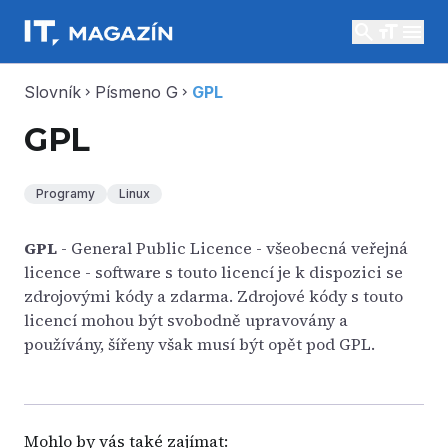
search
menu
Slovník
Písmeno G
GPL
chevron_right
chevron_right
GPL
Programy
Linux
GPL
- General Public Licence - všeobecná veřejná
licence - software s touto licencí je k dispozici se
zdrojovými kódy a zdarma. Zdrojové kódy s touto
licencí mohou být svobodně upravovány a
používány, šířeny však musí být opět pod GPL.
Mohlo by vás také zajímat: