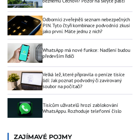
běžnému Čechovi? Pozor na skryté pasti
Odborníci zveřejněli seznam nebezpečných
PIN. Tyto čtyři kombinace podvodníci zkusí
jako první. Máte jednu z nich?
WhatsApp má nové funkce: Nadšení budou
především řidiči
Velká lež, které připravila o peníze tisíce
lidí: Jak poznat podvodný či zavirovaný
soubor na počítači?
Tisícům uživatelů hrozí zablokování
WhatsAppu. Rozhoduje telefonní číslo
ZAJÍMAVÉ POJMY