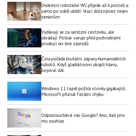
Diskrétní robotické WC přijede až k posteli a
samo po sobě uklidí. Vrací důstojnost nejen
seniorům
Vydávají se za seriózní cestovku, ale
okrádají. Policie varuje před podvodnými
prodejci on-line zájezdů
Čína pořádá brutální zápasy humanoidních
robotů. Když gladiátorovi ukopli hlavu,
bojoval dál
Windows 11 tajně požírá stovky gigabajtů:
Microsoft přiznal fatální chybu
Odposlouchává vás Google? Ano, dali jste
mu souhlas