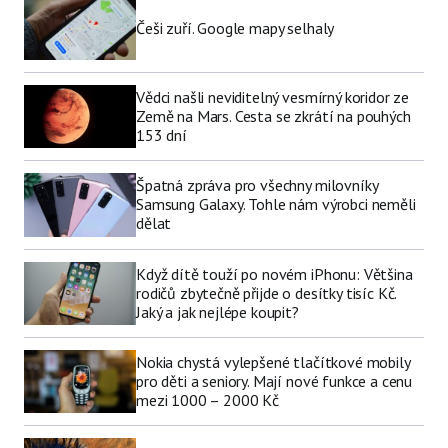
Češi zuří. Google mapy selhaly
Vědci našli neviditelný vesmírný koridor ze
Země na Mars. Cesta se zkrátí na pouhých
153 dní
Špatná zpráva pro všechny milovníky
Samsung Galaxy. Tohle nám výrobci neměli
dělat
Když dítě touží po novém iPhonu: Většina
rodičů zbytečně přijde o desítky tisíc Kč.
Jaký a jak nejlépe koupit?
Nokia chystá vylepšené tlačítkové mobily
pro děti a seniory. Mají nové funkce a cenu
mezi 1000 – 2000 Kč