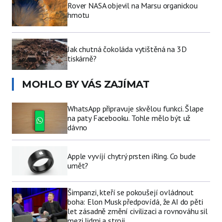
Rover NASA objevil na Marsu organickou
hmotu
Jak chutná čokoláda vytištěná na 3D
tiskárně?
MOHLO BY VÁS ZAJÍMAT
WhatsApp připravuje skvělou funkci. Šlape
na paty Facebooku. Tohle mělo být už
dávno
Apple vyvíjí chytrý prsten iRing. Co bude
umět?
Šimpanzi, kteří se pokoušejí ovládnout
boha: Elon Musk předpovídá, že AI do pěti
let zásadně změní civilizaci a rovnováhu sil
mezi lidmi a stroji