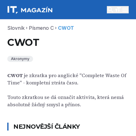
search
menu
Slovník
Písmeno C
CWOT
chevron_right
chevron_right
CWOT
Akronymy
CWOT
je zkratka pro anglické "Complete Waste Of
Time" - kompletní ztráta času.
Touto zkratkou se dá označit aktivita, která nemá
absolutně žádný smysl a přínos.
NEJNOVĚJŠÍ ČLÁNKY