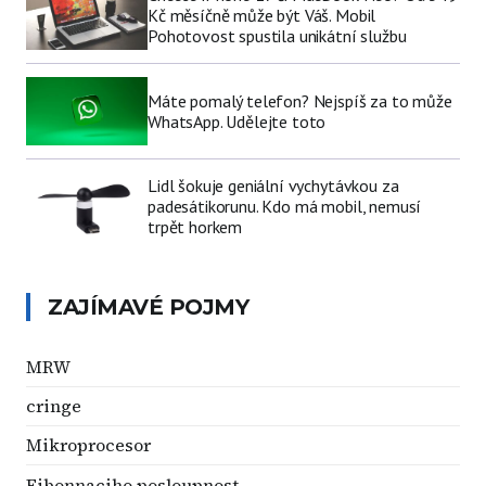
Kč měsíčně může být Váš. Mobil
Pohotovost spustila unikátní službu
Máte pomalý telefon? Nejspíš za to může
WhatsApp. Udělejte toto
Lidl šokuje geniální vychytávkou za
padesátikorunu. Kdo má mobil, nemusí
trpět horkem
ZAJÍMAVÉ POJMY
MRW
cringe
Mikroprocesor
Fibonnaciho posloupnost