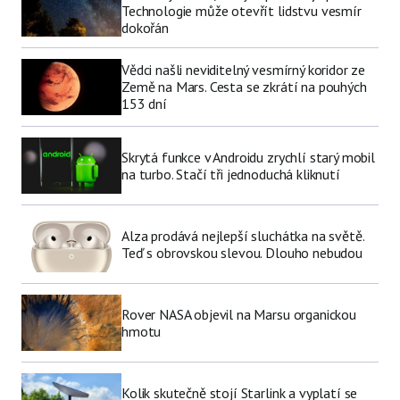
Technologie může otevřít lidstvu vesmír
dokořán
Vědci našli neviditelný vesmírný koridor ze
Země na Mars. Cesta se zkrátí na pouhých
153 dní
Skrytá funkce v Androidu zrychlí starý mobil
na turbo. Stačí tři jednoduchá kliknutí
Alza prodává nejlepší sluchátka na světě.
Teď s obrovskou slevou. Dlouho nebudou
Rover NASA objevil na Marsu organickou
hmotu
Kolik skutečně stojí Starlink a vyplatí se