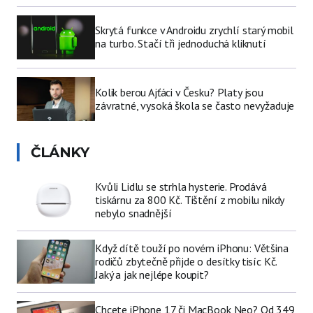
Skrytá funkce v Androidu zrychlí starý mobil
na turbo. Stačí tři jednoduchá kliknutí
Kolik berou Ajťáci v Česku? Platy jsou
závratné, vysoká škola se často nevyžaduje
ČLÁNKY
Kvůli Lidlu se strhla hysterie. Prodává
tiskárnu za 800 Kč. Tištění z mobilu nikdy
nebylo snadnější
Když dítě touží po novém iPhonu: Většina
rodičů zbytečně přijde o desítky tisíc Kč.
Jaký a jak nejlépe koupit?
Chcete iPhone 17 či MacBook Neo? Od 349