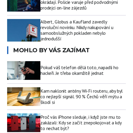
okrádají. Policie varuje před podvodnými
prodejci on-line zájezdů
Albert, Globus a Kaufland zavedly
revoluční novinku. Nikdy nakupování u
samoobslužných pokladen nebylo
jednodušší
MOHLO BY VÁS ZAJÍMAT
Pokud váš telefon dělá toto, napadli ho
hackeři. Je třeba okamžitě jednat
Kam naklonit antény Wi-Fi routeru, aby byl
co nejlepší signál. 90 % Čechů věří mýtu a
škodí si
Proč vás iPhone sleduje, i když jste mu to
zakázali: Kdy se začít znepokojovat a kdy
to nechat být?