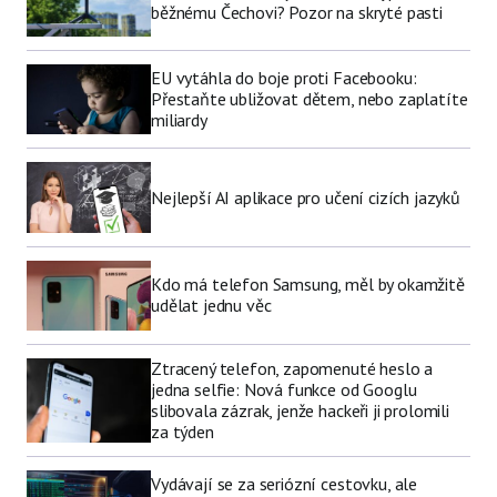
běžnému Čechovi? Pozor na skryté pasti
EU vytáhla do boje proti Facebooku:
Přestaňte ubližovat dětem, nebo zaplatíte
miliardy
Nejlepší AI aplikace pro učení cizích jazyků
Kdo má telefon Samsung, měl by okamžitě
udělat jednu věc
Ztracený telefon, zapomenuté heslo a
jedna selfie: Nová funkce od Googlu
slibovala zázrak, jenže hackeři ji prolomili
za týden
Vydávají se za seriózní cestovku, ale