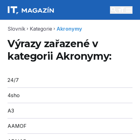
search
menu
Slovník
Kategorie
Akronymy
chevron_right
chevron_right
Výrazy zařazené v
kategorii Akronymy:
24/7
4sho
A3
AAMOF