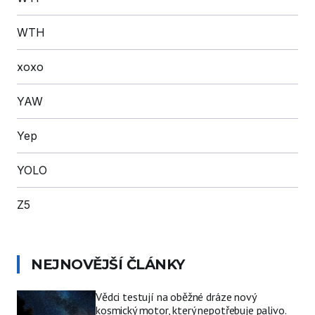
WTH
xoxo
YAW
Yep
YOLO
Z5
NEJNOVĚJŠÍ ČLÁNKY
Vědci testují na oběžné dráze nový
kosmický motor, který nepotřebuje palivo.