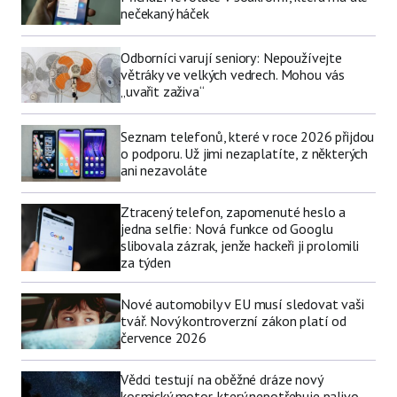
nečekaný háček
Odborníci varují seniory: Nepoužívejte
větráky ve velkých vedrech. Mohou vás
„uvařit zaživa“
Seznam telefonů, které v roce 2026 přijdou
o podporu. Už jimi nezaplatíte, z některých
ani nezavoláte
Ztracený telefon, zapomenuté heslo a
jedna selfie: Nová funkce od Googlu
slibovala zázrak, jenže hackeři ji prolomili
za týden
Nové automobily v EU musí sledovat vaši
tvář. Nový kontroverzní zákon platí od
července 2026
Vědci testují na oběžné dráze nový
kosmický motor, který nepotřebuje palivo.