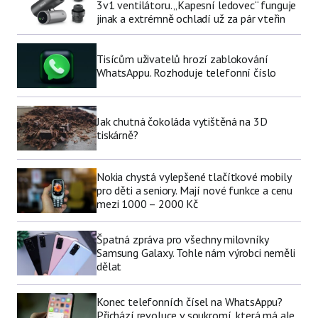
3v1 ventilátoru. „Kapesní ledovec“ funguje
jinak a extrémně ochladí už za pár vteřin
Tisícům uživatelů hrozí zablokování
WhatsAppu. Rozhoduje telefonní číslo
Jak chutná čokoláda vytištěná na 3D
tiskárně?
Nokia chystá vylepšené tlačítkové mobily
pro děti a seniory. Mají nové funkce a cenu
mezi 1000 – 2000 Kč
Špatná zpráva pro všechny milovníky
Samsung Galaxy. Tohle nám výrobci neměli
dělat
Konec telefonních čísel na WhatsAppu?
Přichází revoluce v soukromí, která má ale