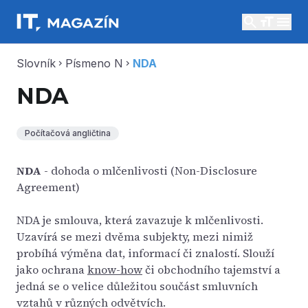
search
menu
Slovník
Písmeno N
NDA
chevron_right
chevron_right
NDA
Počítačová angličtina
NDA
- dohoda o mlčenlivosti (Non-Disclosure
Agreement)
NDA je smlouva, která zavazuje k mlčenlivosti.
Uzavírá se mezi dvěma subjekty, mezi nimiž
probíhá výměna dat, informací či znalostí. Slouží
jako ochrana
know-how
či obchodního tajemství a
jedná se o velice důležitou součást smluvních
vztahů v různých odvětvích.