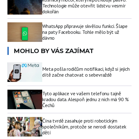
Technologie může otevřít lidstvu vesmír
dokořán
WhatsApp připravuje skvělou funkci. Šlape
na paty Facebooku. Tohle mělo být už
dávno
MOHLO BY VÁS ZAJÍMAT
Meta pošla rodičům notifikaci, když si jejich
dítě začne chatovat o sebevraždě
Tyto aplikace ve vašem telefonu tajně
kradou data. Alespoň jednu z nich má 90 %
Čechů
Čína tvrdě zasahuje proti robotickým
společníkům, protože se nerodí dostatek
dětí