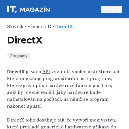
search
menu
Slovník
Písmeno D
DirectX
chevron_right
chevron_right
DirectX
Programy
DirectX
je sada
API
vyvinutá společností Microsoft,
která umožňuje programátorům psát programy,
které zpřístupňují hardwarové funkce počítače,
aniž by přesně věděli, jaký hardware bude
nainstalován na počítači, na němž se program
nakonec spustí.
DirectX toho dosahuje tak, že vytvoří mezivrstvu,
která překládá generické hardwarové příkazy do