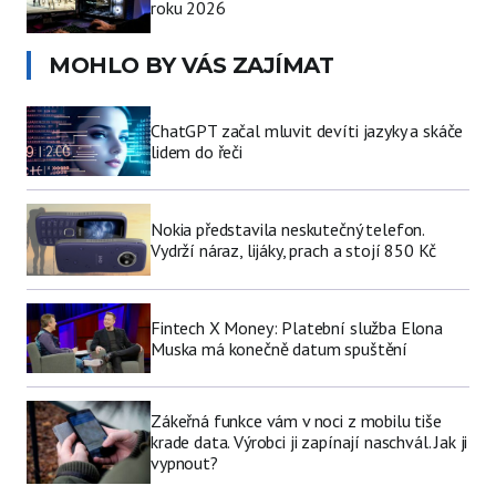
roku 2026
MOHLO BY VÁS ZAJÍMAT
ChatGPT začal mluvit devíti jazyky a skáče
lidem do řeči
Nokia představila neskutečný telefon.
Vydrží náraz, lijáky, prach a stojí 850 Kč
Fintech X Money: Platební služba Elona
Muska má konečně datum spuštění
Zákeřná funkce vám v noci z mobilu tiše
krade data. Výrobci ji zapínají naschvál. Jak ji
vypnout?