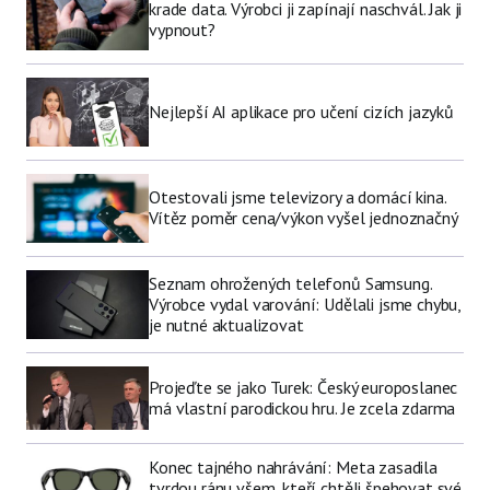
krade data. Výrobci ji zapínají naschvál. Jak ji
vypnout?
Nejlepší AI aplikace pro učení cizích jazyků
Otestovali jsme televizory a domácí kina.
Vítěz poměr cena/výkon vyšel jednoznačný
Seznam ohrožených telefonů Samsung.
Výrobce vydal varování: Udělali jsme chybu,
je nutné aktualizovat
Projeďte se jako Turek: Český europoslanec
má vlastní parodickou hru. Je zcela zdarma
Konec tajného nahrávání: Meta zasadila
tvrdou ránu všem, kteří chtěli špehovat své