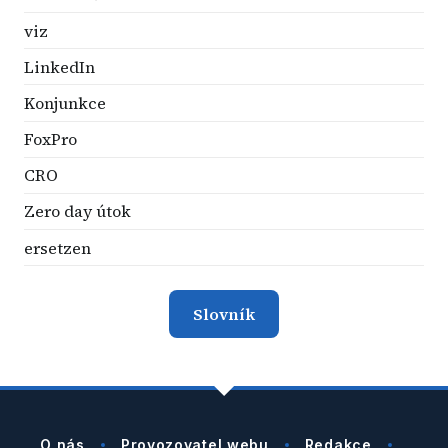
viz
LinkedIn
Konjunkce
FoxPro
CRO
Zero day útok
ersetzen
Slovník
O nás
Provozovatel webu
Redakce