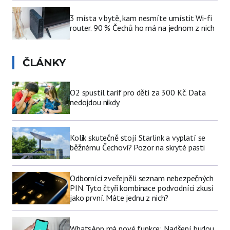
3 místa v bytě, kam nesmíte umístit Wi-fi
router. 90 % Čechů ho má na jednom z nich
ČLÁNKY
O2 spustil tarif pro děti za 300 Kč. Data
nedojdou nikdy
Kolik skutečně stojí Starlink a vyplatí se
běžnému Čechovi? Pozor na skryté pasti
Odborníci zveřejněli seznam nebezpečných
PIN. Tyto čtyři kombinace podvodníci zkusí
jako první. Máte jednu z nich?
WhatsApp má nové funkce: Nadšení budou