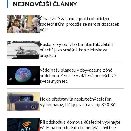
NEJNOVĚJŠÍ ČLÁNKY
Čína tvrdě zasahuje proti robotickým
společníkům, protože se nerodí dostatek
dětí
Rusko si vyrobí vlastní Starlink. Zatím
působí jako směšná kopie Muskova
projektu
Vědci našli planetu v obyvatelné zóně
podobnou Zemi. Je vzdálená pouhých 25
světelných let
Nokia představila neskutečný telefon.
Vydrží náraz, lijáky, prach a stojí 850 Kč
Při odchodu z domova důsledně vypínejte
Wi-Fi na mobilu. Kdo to nedělá, chytí se