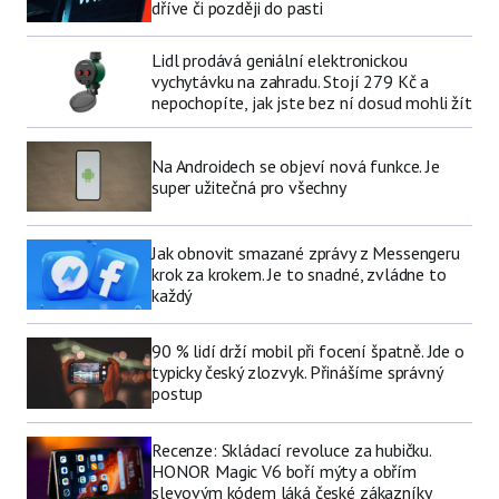
dříve či později do pasti
Lidl prodává geniální elektronickou
vychytávku na zahradu. Stojí 279 Kč a
nepochopíte, jak jste bez ní dosud mohli žít
Na Androidech se objeví nová funkce. Je
super užitečná pro všechny
Jak obnovit smazané zprávy z Messengeru
krok za krokem. Je to snadné, zvládne to
každý
90 % lidí drží mobil při focení špatně. Jde o
typicky český zlozvyk. Přinášíme správný
postup
Recenze: Skládací revoluce za hubičku.
HONOR Magic V6 boří mýty a obřím
slevovým kódem láká české zákazníky