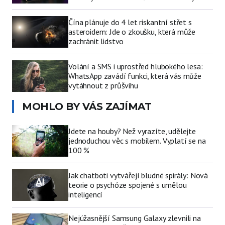
Čína plánuje do 4 let riskantní střet s
asteroidem: Jde o zkoušku, která může
zachránit lidstvo
Volání a SMS i uprostřed hlubokého lesa:
WhatsApp zavádí funkci, která vás může
vytáhnout z průšvihu
MOHLO BY VÁS ZAJÍMAT
Jdete na houby? Než vyrazíte, udělejte
jednoduchou věc s mobilem. Vyplatí se na
100 %
Jak chatboti vytvářejí bludné spirály: Nová
teorie o psychóze spojené s umělou
inteligencí
Nejúžasnější Samsung Galaxy zlevnili na