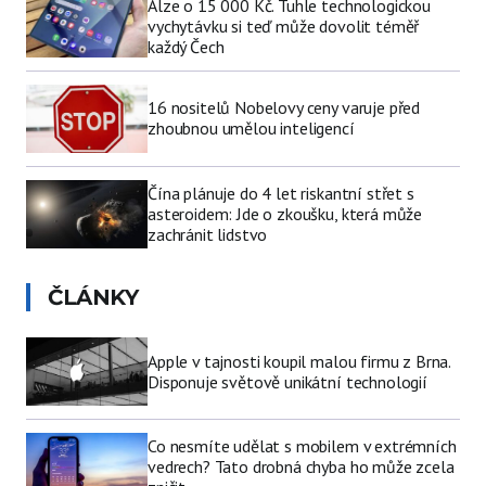
Alze o 15 000 Kč. Tuhle technologickou
vychytávku si teď může dovolit téměř
každý Čech
16 nositelů Nobelovy ceny varuje před
zhoubnou umělou inteligencí
Čína plánuje do 4 let riskantní střet s
asteroidem: Jde o zkoušku, která může
zachránit lidstvo
ČLÁNKY
Apple v tajnosti koupil malou firmu z Brna.
Disponuje světově unikátní technologií
Co nesmíte udělat s mobilem v extrémních
vedrech? Tato drobná chyba ho může zcela