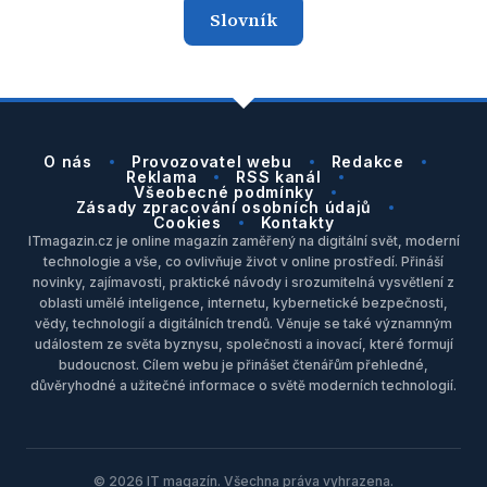
Slovník
O nás
Provozovatel webu
Redakce
Reklama
RSS kanál
Všeobecné podmínky
Zásady zpracování osobních údajů
Cookies
Kontakty
ITmagazin.cz je online magazín zaměřený na digitální svět, moderní
technologie a vše, co ovlivňuje život v online prostředí. Přináší
novinky, zajímavosti, praktické návody i srozumitelná vysvětlení z
oblasti umělé inteligence, internetu, kybernetické bezpečnosti,
vědy, technologií a digitálních trendů. Věnuje se také významným
událostem ze světa byznysu, společnosti a inovací, které formují
budoucnost. Cílem webu je přinášet čtenářům přehledné,
důvěryhodné a užitečné informace o světě moderních technologií.
© 2026 IT magazín. Všechna práva vyhrazena.