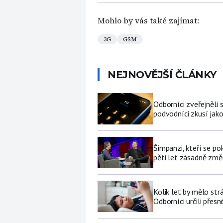
Mohlo by vás také zajímat:
3G
GSM
NEJNOVĚJŠÍ ČLÁNKY
Odborníci zveřejněli
podvodníci zkusí jako
Šimpanzi, kteří se p
pěti let zásadně změní
Kolik let by mělo str
Odborníci určili přesn