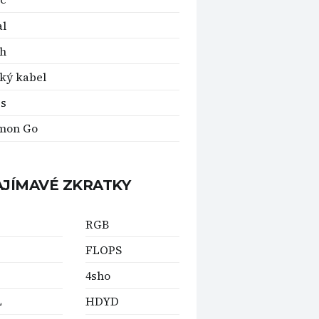
al
ch
ký kabel
is
mon Go
AJÍMAVÉ ZKRATKY
RGB
FLOPS
4sho
L
HDYD