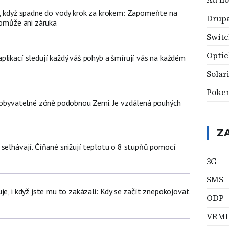
n, když spadne do vody krok za krokem: Zapomeňte na
Drup
pomůže ani záruka
Swit
Optic
plikací sledují každý váš pohyb a šmírují vás na každém
Solar
Poke
v obyvatelné zóně podobnou Zemi. Je vzdálená pouhých
Z
 selhávají. Číňané snižují teplotu o 8 stupňů pomocí
3G
SMS
je, i když jste mu to zakázali: Kdy se začít znepokojovat
ODP
VRM