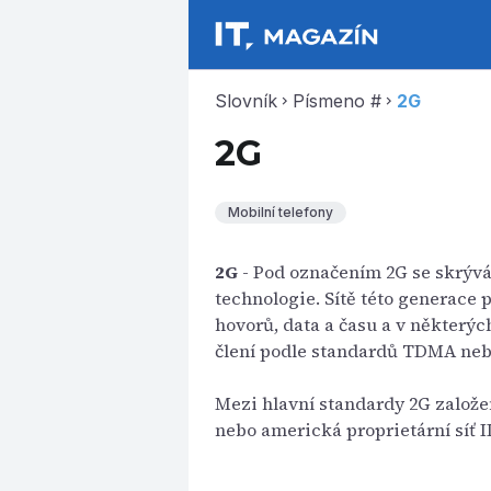
Slovník
Písmeno #
2G
chevron_right
chevron_right
2G
Mobilní telefony
2G
- Pod označením 2G se skrýv
technologie. Sítě této generace
hovorů, data a času a v některýc
člení podle standardů TDMA ne
Mezi hlavní standardy 2G založ
nebo americká proprietární síť 