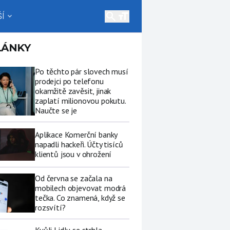
search
Í
expand_more
LÁNKY
Po těchto pár slovech musí
prodejci po telefonu
okamžitě zavěsit, jinak
zaplatí milionovou pokutu.
Naučte se je
Aplikace Komerční banky
napadli hackeři. Účty tisíců
klientů jsou v ohrožení
Od června se začala na
mobilech objevovat modrá
tečka. Co znamená, když se
rozsvítí?