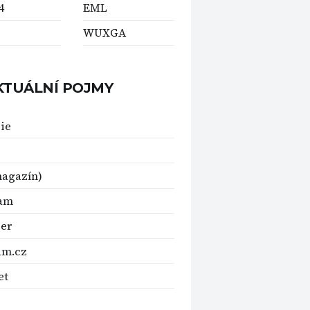
4
EML
WUXGA
KTUÁLNÍ POJMY
ie
magazín)
am
er
am.cz
et