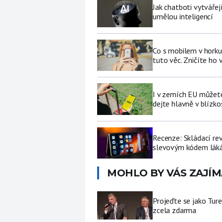
Jak chatboti vytvářej
umělou inteligencí
Co s mobilem v horku
tuto věc. Zničíte ho 
I v zemích EU můžete
dejte hlavně v blízkos
Recenze: Skládací re
slevovým kódem láká
MOHLO BY VÁS ZAJÍM
Projeďte se jako Ture
zcela zdarma