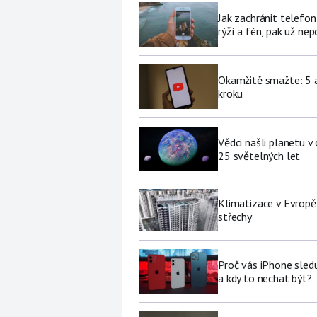
Jak zachránit telefo
rýží a fén, pak už ne
Okamžitě smažte: 5 a
kroku
Vědci našli planetu 
25 světelných let
Klimatizace v Evropě
střechy
Proč vás iPhone sledu
a kdy to nechat být?