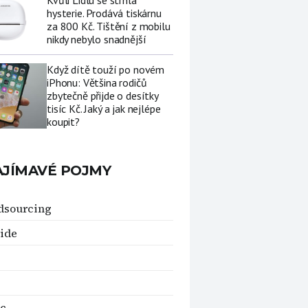
Kvůli Lidlu se strhla
hysterie. Prodává tiskárnu
za 800 Kč. Tištění z mobilu
nikdy nebylo snadnější
Když dítě touží po novém
iPhonu: Většina rodičů
zbytečně přijde o desítky
tisíc Kč. Jaký a jak nejlépe
koupit?
AJÍMAVÉ POJMY
dsourcing
ide
oc