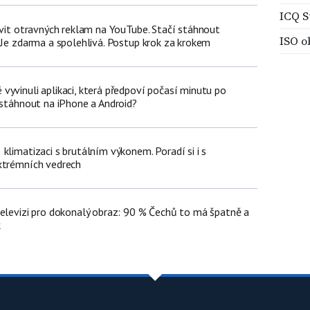
ICQ S
avit otravných reklam na YouTube. Stačí stáhnout
ISO o
 Je zdarma a spolehlivá. Postup krok za krokem
vyvinuli aplikaci, která předpoví počasí minutu po
 stáhnout na iPhone a Android?
klimatizaci s brutálním výkonem. Poradí si i s
xtrémních vedrech
televizi pro dokonalý obraz: 90 % Čechů to má špatně a
k