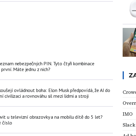
 seznam nebezpečných PIN. Tyto čtyři kombinace
 první. Máte jednu z nich?
Z
okoušejí ovládnout boha: Elon Musk předpovídá, že AI do
Crow
 civilizaci a rovnováhu sil mezi lidmi a stroji
Overr
IMO
ávit u televizní obrazovky a na mobilu dítě do 5 let?
é číslo
Slack
Ad h