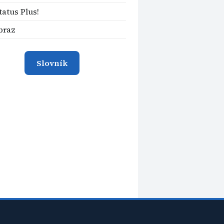
tatus Plus!
braz
Slovník