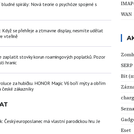
IMAP
í bludné spirály: Nová teorie o psychóze spojené s
WAN
: Když se přehřeje a ztmavne display, nesmíte udělat
ve vteřině
A
Zomb
 zaplatit stovky korun roamingových poplatků. Pozor
ti hranic
SERP
Bit (
voluce za hubičku. HONOR Magic V6 boří mýty a obřím
Zázn
 české zákazníky
charg
AT
Sezn
Gadg
k: Český europoslanec má vlastní parodickou hru. Je
Eset