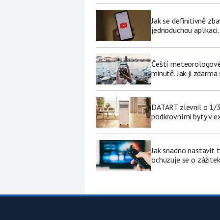
Jak se definitivně zb
jednoduchou aplikaci.
Čeští meteorologové 
minutě. Jak ji zdarma
DATART zlevnil o 1/3 
podkrovními byty v e
Jak snadno nastavit 
ochuzuje se o zážite