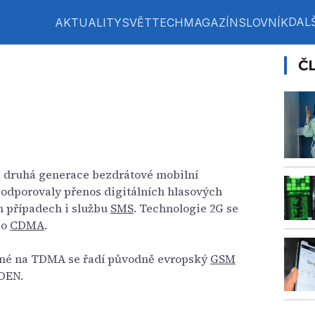
DALŠ
AKTUALITY
SVĚT
TECH
MAGAZÍN
SLOVNÍK
Č
á druhá generace bezdrátové mobilní
 podporovaly přenos digitálních hlasových
h případech i službu
SMS
. Technologie 2G se
bo
CDMA
.
ené na TDMA se řadí původně evropský
GSM
IDEN.