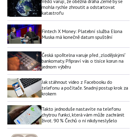
Vědci varují, že oběžná dráha Země by se
mohla rychle zhroutit a odstartovat
katastrofu
Fintech X Money: Platební služba Elona
Muska má konečně datum spuštění
Česká spořitelna varuje před „zlodějskými“
bankomaty. Připraví vás o tisíce korun na
jednom výběru
Jak stáhnout video z Facebooku do
telefonu a počítače. Snadný postup krok za
krokem
Takto jednoduše nastavíte na telefonu
chytrou funkci, která vám může zachránit
život. 90 % Čechů o ní nikdy neslyšelo