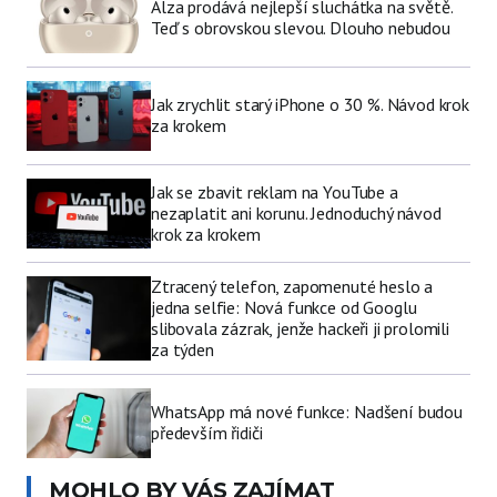
Alza prodává nejlepší sluchátka na světě.
Teď s obrovskou slevou. Dlouho nebudou
Jak zrychlit starý iPhone o 30 %. Návod krok
za krokem
Jak se zbavit reklam na YouTube a
nezaplatit ani korunu. Jednoduchý návod
krok za krokem
Ztracený telefon, zapomenuté heslo a
jedna selfie: Nová funkce od Googlu
slibovala zázrak, jenže hackeři ji prolomili
za týden
WhatsApp má nové funkce: Nadšení budou
především řidiči
MOHLO BY VÁS ZAJÍMAT