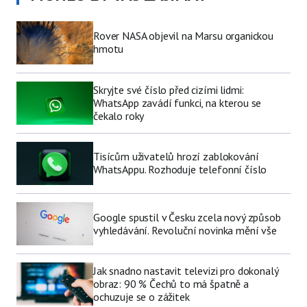
Rover NASA objevil na Marsu organickou
hmotu
Skryjte své číslo před cizími lidmi:
WhatsApp zavádí funkci, na kterou se
čekalo roky
Tisícům uživatelů hrozí zablokování
WhatsAppu. Rozhoduje telefonní číslo
Google spustil v Česku zcela nový způsob
vyhledávání. Revoluční novinka mění vše
Jak snadno nastavit televizi pro dokonalý
obraz: 90 % Čechů to má špatně a
ochuzuje se o zážitek