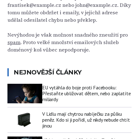
frantisek@example.cz
nebo
john@example.cz
. Díky
tomu můžete obdržet i emaily, v jejichž adrese
udělal odesilatel chybu nebo překlep.
Nevýhodou je však možnost snadného zneužití pro
spam
. Proto velké množství emailových služeb
doménový koš vůbec nepodporuje.
NEJNOVĚJŠÍ ČLÁNKY
EU vytáhla do boje proti Facebooku:
Přestaňte ubližovat dětem, nebo zaplatíte
miliardy
V Lidlu mají chytrou nabíječku za půlku
peněz. Kdo si ji pořídí, už nikdy nebude chtít
jinou