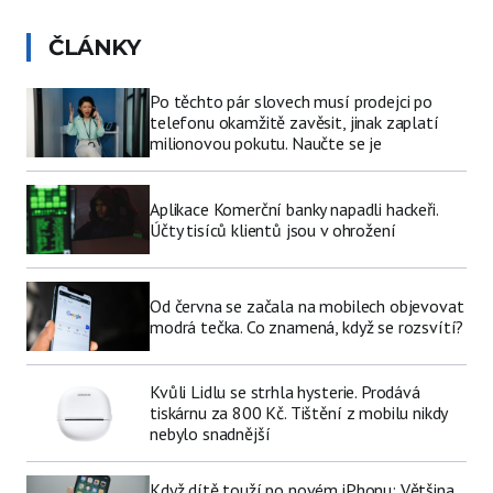
ČLÁNKY
Po těchto pár slovech musí prodejci po
telefonu okamžitě zavěsit, jinak zaplatí
milionovou pokutu. Naučte se je
Aplikace Komerční banky napadli hackeři.
Účty tisíců klientů jsou v ohrožení
Od června se začala na mobilech objevovat
modrá tečka. Co znamená, když se rozsvítí?
Kvůli Lidlu se strhla hysterie. Prodává
tiskárnu za 800 Kč. Tištění z mobilu nikdy
nebylo snadnější
Když dítě touží po novém iPhonu: Většina