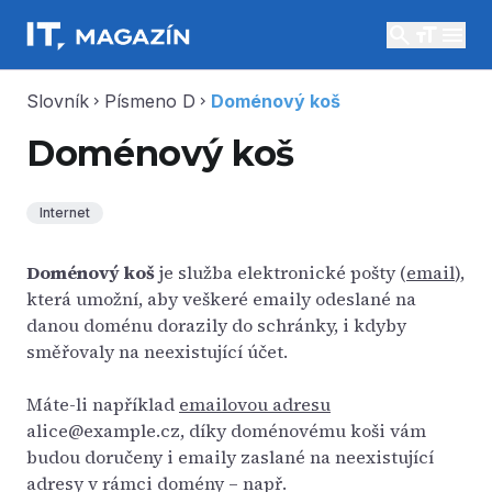
search
menu
Slovník
Písmeno D
Doménový koš
chevron_right
chevron_right
Doménový koš
Internet
Doménový koš
je služba elektronické pošty (
email
),
která umožní, aby veškeré emaily odeslané na
danou doménu dorazily do schránky, i kdyby
směřovaly na neexistující účet.
Máte-li například
emailovou adresu
alice@example.cz
, díky doménovému koši vám
budou doručeny i emaily zaslané na neexistující
adresy v rámci domény – např.