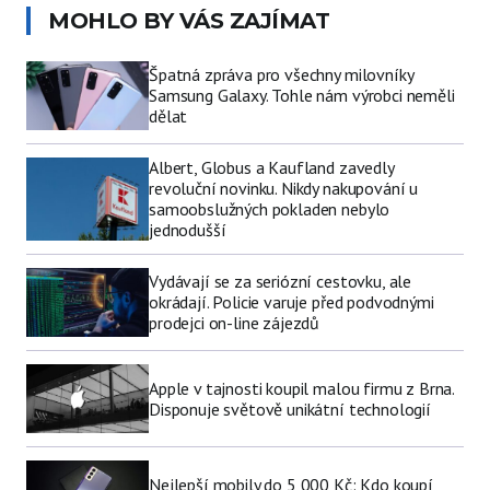
MOHLO BY VÁS ZAJÍMAT
Špatná zpráva pro všechny milovníky
Samsung Galaxy. Tohle nám výrobci neměli
dělat
Albert, Globus a Kaufland zavedly
revoluční novinku. Nikdy nakupování u
samoobslužných pokladen nebylo
jednodušší
Vydávají se za seriózní cestovku, ale
okrádají. Policie varuje před podvodnými
prodejci on-line zájezdů
Apple v tajnosti koupil malou firmu z Brna.
Disponuje světově unikátní technologií
Nejlepší mobily do 5 000 Kč: Kdo koupí