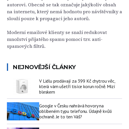
autorovi. Obecně se tak označuje jakýkoliv obsah
na internetu, který nemá hodnotu pro návštěvníky a
slouží pouze k propagaci jeho autorů.
Moderní emailové klienty se snaží redukovat
množství přijatého spamu pomocí tzv. anti-
spamových filtrů.
NEJNOVĚJŠÍ ČLÁNKY
V Lidlu prodávají za 399 Kč chytrou věc,
která vám ušetří tisíce korun ročně. Mizí
bleskem
Google v Česku nahrává hovory na
oblíbeném typu telefonu. Údajně kvůli
ochraně. Je to ten Váš?