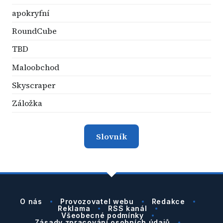
apokryfní
RoundCube
TBD
Maloobchod
Skyscraper
Záložka
Slovník
O nás
Provozovatel webu
Redakce
Reklama
RSS kanál
Všeobecné podmínky
Zásady zpracování osobních údajů