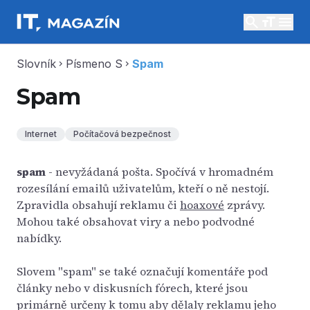
search
menu
Slovník
Písmeno S
Spam
chevron_right
chevron_right
Spam
Internet
Počítačová bezpečnost
spam
- nevyžádaná pošta. Spočívá v hromadném
rozesílání emailů uživatelům, kteří o ně nestojí.
Zpravidla obsahují reklamu či
hoaxové
zprávy.
Mohou také obsahovat viry a nebo podvodné
nabídky.
Slovem "spam" se také označují komentáře pod
články nebo v diskusních fórech, které jsou
primárně určeny k tomu aby dělaly reklamu jeho