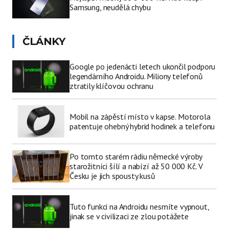
Samsung, neudělá chybu
ČLÁNKY
Google po jedenácti letech ukončil podporu
legendárního Androidu. Miliony telefonů
ztratily klíčovou ochranu
Mobil na zápěstí místo v kapse. Motorola
patentuje ohebný hybrid hodinek a telefonu
Po tomto starém rádiu německé výroby
starožitníci šílí a nabízí až 50 000 Kč. V
Česku je jich spousty kusů
Tuto funkci na Androidu nesmíte vypnout,
jinak se v civilizaci ze zlou potážete