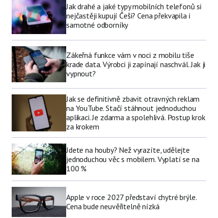
Jak drahé a jaké typy mobilních telefonů si
nejčastěji kupují Češi? Cena překvapila i
samotné odborníky
Zákeřná funkce vám v noci z mobilu tiše
krade data. Výrobci ji zapínají naschvál. Jak ji
vypnout?
Jak se definitivně zbavit otravných reklam
na YouTube. Stačí stáhnout jednoduchou
aplikaci. Je zdarma a spolehlivá. Postup krok
za krokem
Jdete na houby? Než vyrazíte, udělejte
jednoduchou věc s mobilem. Vyplatí se na
100 %
Apple v roce 2027 představí chytré brýle.
Cena bude neuvěřitelně nízká