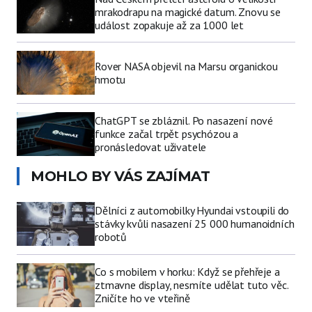
mrakodrapu na magické datum. Znovu se
událost zopakuje až za 1000 let
Rover NASA objevil na Marsu organickou
hmotu
ChatGPT se zbláznil. Po nasazení nové
funkce začal trpět psychózou a
pronásledovat uživatele
MOHLO BY VÁS ZAJÍMAT
Dělníci z automobilky Hyundai vstoupili do
stávky kvůli nasazení 25 000 humanoidních
robotů
Co s mobilem v horku: Když se přehřeje a
ztmavne display, nesmíte udělat tuto věc.
Zničíte ho ve vteřině