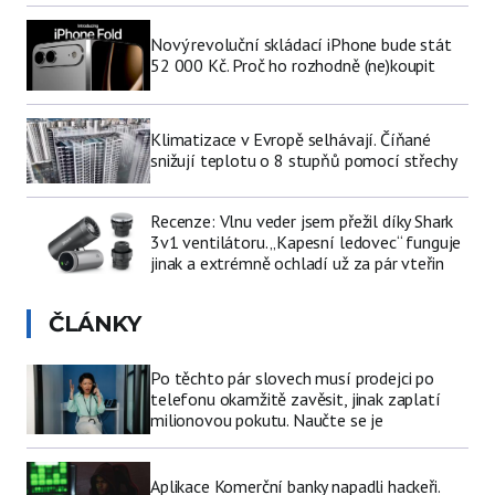
Nový revoluční skládací iPhone bude stát
52 000 Kč. Proč ho rozhodně (ne)koupit
Klimatizace v Evropě selhávají. Číňané
snižují teplotu o 8 stupňů pomocí střechy
Recenze: Vlnu veder jsem přežil díky Shark
3v1 ventilátoru. „Kapesní ledovec“ funguje
jinak a extrémně ochladí už za pár vteřin
ČLÁNKY
Po těchto pár slovech musí prodejci po
telefonu okamžitě zavěsit, jinak zaplatí
milionovou pokutu. Naučte se je
Aplikace Komerční banky napadli hackeři.