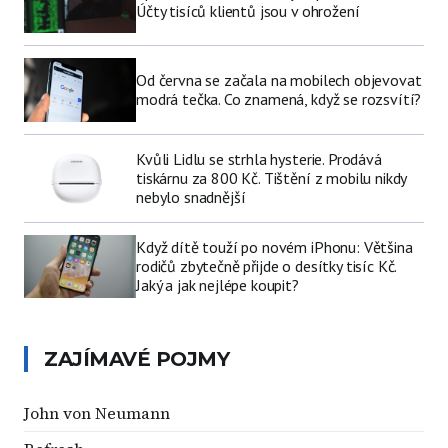
Účty tisíců klientů jsou v ohrožení
Od června se začala na mobilech objevovat
modrá tečka. Co znamená, když se rozsvítí?
Kvůli Lidlu se strhla hysterie. Prodává
tiskárnu za 800 Kč. Tištění z mobilu nikdy
nebylo snadnější
Když dítě touží po novém iPhonu: Většina
rodičů zbytečně přijde o desítky tisíc Kč.
Jaký a jak nejlépe koupit?
ZAJÍMAVÉ POJMY
John von Neumann