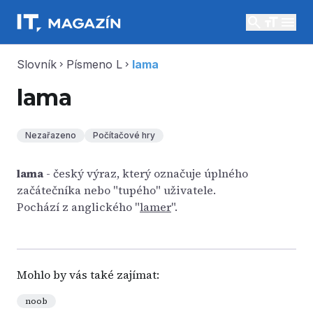
search
menu
Slovník
Písmeno L
lama
chevron_right
chevron_right
lama
Nezařazeno
Počítačové hry
lama
- český výraz, který označuje úplného
začátečníka nebo "tupého" uživatele.
Pochází z anglického "
lamer
".
Mohlo by vás také zajímat:
noob