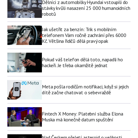
Dělníci z automobilky Hyundai vstoupili do
stávky kvůli nasazení 25 000 humanoidních
robotů
Jak ušetřit za benzín: Trik s mobilním
telefonem Vám ročně zachrání přes 6000
Kč. Většina řidičů dělá pravý opak
Pokud váš telefon dělá toto, napadli ho
hackeři. Je třeba okamžitě jednat
Meta pošla rodičům notifikaci, když si jejich
dítě začne chatovat o sebevraždě
Fintech X Money: Platební služba Elona
Muska má konečně datum spuštění
Nad Českem přeletí asteroid o velikosti