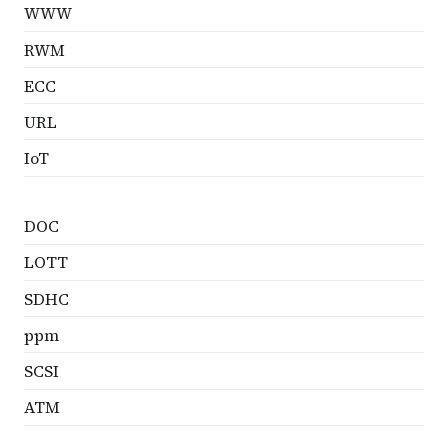
WWW
RWM
ECC
URL
IoT
DOC
LOTT
SDHC
ppm
SCSI
ATM